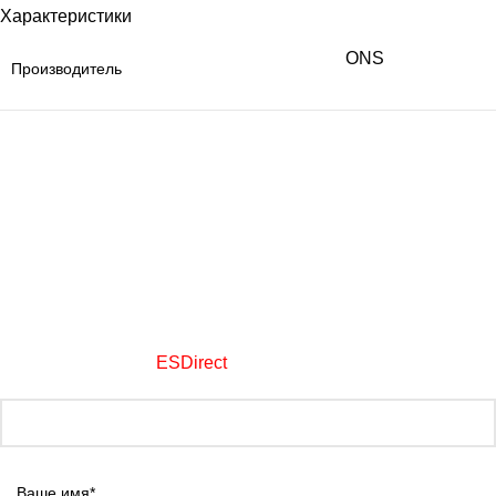
Характеристики
ONS
Производитель
+7 (800) 700-39-94
+7 (909) 158-89-61
+7 (495) 788-19-36
mail@keplus.ru
Обратная связь
ООО «Комплектэлектро Плюс»
1995-2026
автоматизация объектов АПК
Создание сайтов -
ESDirect