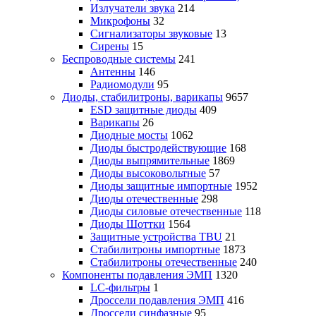
Излучатели звука
214
Микрофоны
32
Сигнализаторы звуковые
13
Сирены
15
Беспроводные системы
241
Антенны
146
Радиомодули
95
Диоды, стабилитроны, варикапы
9657
ESD защитные диоды
409
Варикапы
26
Диодные мосты
1062
Диоды быстродействующие
168
Диоды выпрямительные
1869
Диоды высоковольтные
57
Диоды защитные импортные
1952
Диоды отечественные
298
Диоды силовые отечественные
118
Диоды Шоттки
1564
Защитные устройства TBU
21
Стабилитроны импортные
1873
Стабилитроны отечественные
240
Компоненты подавления ЭМП
1320
LC-фильтры
1
Дроссели подавления ЭМП
416
Дроссели синфазные
95