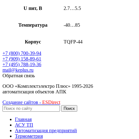
U пит, В
2.7…5.5
Температура
-40…85
Корпус
TQFP-44
+7 (800) 700-39-94
+7 (909) 158-89-61
+7 (495) 788-19-36
mail@keplus.ru
Обратная связь
ООО «Комплектэлектро Плюс»
1995-2026
автоматизация объектов АПК
Создание сайтов -
ESDirect
Поиск
Главная
АСУ ТП
Автоматизация предприятий
Термометрия