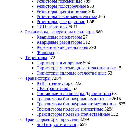
Резисторы переменные
789
Резисторы подстроечные
983
Резисторы прецизионные
986
Резисторы токоизмерительные
366
Резисторы углеродистые
1249
ЧИП резисторы
5811
Резонаторы, генераторы и фильтры
680
Кварцевые генераторы
27
Кварцевые резонаторы
312
Керамические резонаторы
290
Фильтры
51
Тиристоры
572
Тиристоры импортные
504
Тиристоры маломощные отечественные
15
Тиристоры силовые отечественные
53
Транзисторы
7204
IGBT транзисторы
222
СВЧ транзисторы
67
Составные транзисторы Дарлингтона
68
Транзисторы биполярные импортные
2615
Транзисторы биполярные отечественные
625
Транзисторы полевые импортные
3284
Транзисторы полевые отечественные
322
Трансформаторы, дроссели
4299
Smd индуктивности
2659