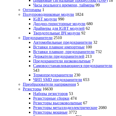
Цифровые сигнальные процессоры (DSP)
18
Часы реального времени, таймеры
99
Оптопары
1
Полупроводниковые модули
1824
IGBT модули
990
Диодно-тиристорные модули
680
Драйверы для IGBT модулей
62
Твердотельные ВЧ модули
92
Предохранители
2510
Автомобильные предохранители
32
Вставки плавкие импортные
100
Вставки плавкие, предохранители
732
Держатели предохранителей
213
Предохранители низковольтные
7
Самовосстанавливающиеся предохранители
543
Термопредохранители
230
ЧИП SMD предохранители
653
Преобразователи напряжения
5
Резисторы
16630
Наборы резисторов
53
Резисторные сборки
474
Резисторы высоковольтные
67
Резисторы металлодиэлектрические
2080
Резисторы мощные
3772