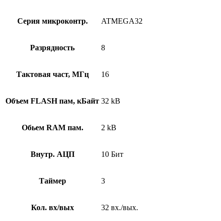
Серия микроконтр.
ATMEGA32
Разрядность
8
Тактовая част, МГц
16
Объем FLASH пам, кБайт
32 kB
Обьем RAM пам.
2 kB
Внутр. АЦП
10 Бит
Таймер
3
Кол. вх/вых
32 вх./вых.