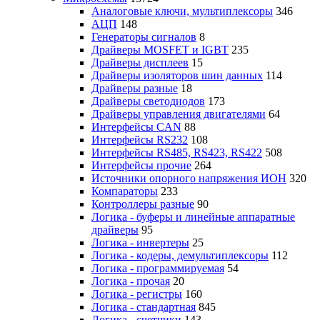
Аналоговые ключи, мультиплексоры
346
АЦП
148
Генераторы сигналов
8
Драйверы MOSFET и IGBT
235
Драйверы дисплеев
15
Драйверы изоляторов шин данных
114
Драйверы разные
18
Драйверы светодиодов
173
Драйверы управления двигателями
64
Интерфейсы CAN
88
Интерфейсы RS232
108
Интерфейсы RS485, RS423, RS422
508
Интерфейсы прочие
264
Источники опорного напряжения ИОН
320
Компараторы
233
Контроллеры разные
90
Логика - буферы и линейные аппаратные
драйверы
95
Логика - инвертеры
25
Логика - кодеры, демультиплексоры
112
Логика - программируемая
54
Логика - прочая
20
Логика - регистры
160
Логика - стандартная
845
Логика - счетчики
143