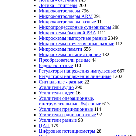
Логика - триггеры
200
Микроконтроллеры
796
Микроконтроллеры ARM
291
Микроконтроллеры разные
11
Микропроцессорные супервизоры
288
Микросхемы бытовой РЭА
1111
Микросхемы импортные разные
2349
Микросхемы отечественные разные
112
Микросхемы памяти
656
Микросхемы питания прочие
132
Преобразователи разные
44
Радиочастотные
110
Регуляторы напряжения импульсные
667
Регуляторы напряжения линейные
1202
Сигнальные - разные
22
Усилители аудио
290
Усилители видео
16
Усилители операционные,
инструментальные, буферные
613
Усилители прецизионные
114
Усилители радиочастотные
92
Усилители разные
98
ЦАП
179
Цифровые потенциометры
28