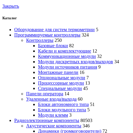
Закрыть
Каталог
Оборудование для систем термометрии
5
Программируемые контроллеры
324
Контроллеры
250
Базовые блоки
82
Кабели и комплектующие
12
Коммуникационные модули
32
Модули дискретных входов/выходов
34
Модули источников питания
9
Монтажные панели
16
Опциональные модули
7
Процессорные модули
13
Специальные модули
45
Панели оператора
14
Удаленные входа/выхода
60
Блоки автономного типа
51
Блоки модульного типа
5
Модули клемм
3
Радиоэлектронные компоненты
80503
Акустические компоненты
346
Динамики (громкоговорители)
72