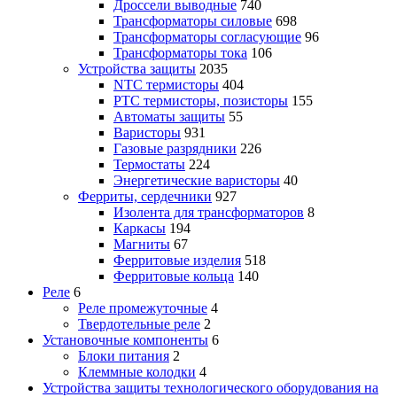
Дроссели выводные
740
Трансформаторы силовые
698
Трансформаторы согласующие
96
Трансформаторы тока
106
Устройства защиты
2035
NTC термисторы
404
PTC термисторы, позисторы
155
Автоматы защиты
55
Варисторы
931
Газовые разрядники
226
Термостаты
224
Энергетические варисторы
40
Ферриты, сердечники
927
Изолента для трансформаторов
8
Каркасы
194
Магниты
67
Ферритовые изделия
518
Ферритовые кольца
140
Реле
6
Реле промежуточные
4
Твердотельные реле
2
Установочные компоненты
6
Блоки питания
2
Клеммные колодки
4
Устройства защиты технологического оборудования на