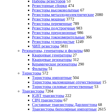
Наборы резисторов
53
Резисторные сборки
474
Резисторы высоковольтные
67
Резисторы металлодиэлектрические
2080
Резисторы мощные
3772
Резисторы переменные
789
Резисторы подстроечные
983
Резисторы прецизионные
986
Резисторы токоизмерительные
366
Резисторы углеродистые
1249
ЧИП резисторы
5811
Резонаторы, генераторы и фильтры
680
Кварцевые генераторы
27
Кварцевые резонаторы
312
Керамические резонаторы
290
Фильтры
51
Тиристоры
572
Тиристоры импортные
504
Тиристоры маломощные отечественные
15
Тиристоры силовые отечественные
53
Транзисторы
7204
IGBT транзисторы
222
СВЧ транзисторы
67
Составные транзисторы Дарлингтона
68
Транзисторы биполярные импортные
2615