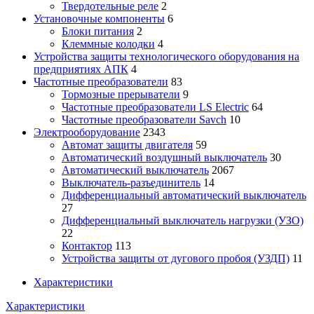
Твердотельные реле
2
Установочные компоненты
6
Блоки питания
2
Клеммные колодки
4
Устройства защиты технологического оборудования на
предприятиях АПК
4
Частотные преобразователи
83
Тормозные прерыватели
9
Частотные преобразователи LS Electric
64
Частотные преобразователи Savch
10
Электрооборудование
2343
Автомат защиты двигателя
59
Автоматический воздушный выключатель
30
Автоматический выключатель
2067
Выключатель-разъединитель
14
Дифференциальный автоматический выключатель
27
Дифференциальный выключатель нагрузки (УЗО)
22
Контактор
113
Устройства защиты от дугового пробоя (УЗДП)
11
Характеристики
Характеристики