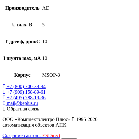
Производитель
AD
U вых, В
5
T дрейф, ppm/C
10
I шунта max, мА
10
Корпус
MSOP-8
+7 (800) 700-39-94
+7 (909) 158-89-61
+7 (495) 788-19-36
mail@keplus.ru
Обратная связь
ООО «Комплектэлектро Плюс»
1995-2026
автоматизация объектов АПК
Создание сайтов -
ESDirect