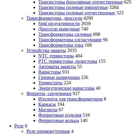
Транзисторы биполярные отечественные
625
Транзисторы полевые импортные
3284
Транзисторы полевые отечественные
322
Трансформаторы, дроссели
4299
Smd индуктивности
2659
Дроссели выводные
740
Трансформаторы силовые
698
Трансформаторы согласующие
96
Трансформаторы тока
106
Устройства защиты
2035
NTC термисторы
404
PTC термисторы, позисторы
155
Автоматы защиты
55
Варисторы
931
Газовые разрядники
226
Термостаты
224
Энергетические варисторы
40
Ферриты, сердечники
927
Изолента для трансформаторов
8
Каркасы
194
Магниты
67
Ферритовые изделия
518
Ферритовые кольца
140
Реле
6
Реле промежуточные
4