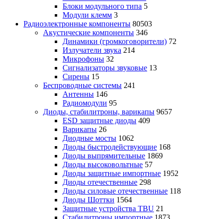
Блоки модульного типа
5
Модули клемм
3
Радиоэлектронные компоненты
80503
Акустические компоненты
346
Динамики (громкоговорители)
72
Излучатели звука
214
Микрофоны
32
Сигнализаторы звуковые
13
Сирены
15
Беспроводные системы
241
Антенны
146
Радиомодули
95
Диоды, стабилитроны, варикапы
9657
ESD защитные диоды
409
Варикапы
26
Диодные мосты
1062
Диоды быстродействующие
168
Диоды выпрямительные
1869
Диоды высоковольтные
57
Диоды защитные импортные
1952
Диоды отечественные
298
Диоды силовые отечественные
118
Диоды Шоттки
1564
Защитные устройства TBU
21
Стабилитроны импортные
1873