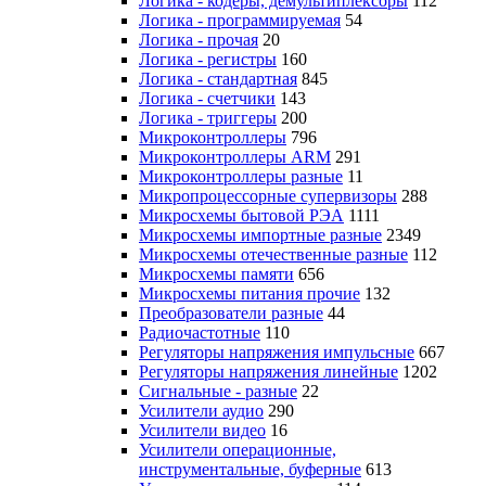
Логика - кодеры, демультиплексоры
112
Логика - программируемая
54
Логика - прочая
20
Логика - регистры
160
Логика - стандартная
845
Логика - счетчики
143
Логика - триггеры
200
Микроконтроллеры
796
Микроконтроллеры ARM
291
Микроконтроллеры разные
11
Микропроцессорные супервизоры
288
Микросхемы бытовой РЭА
1111
Микросхемы импортные разные
2349
Микросхемы отечественные разные
112
Микросхемы памяти
656
Микросхемы питания прочие
132
Преобразователи разные
44
Радиочастотные
110
Регуляторы напряжения импульсные
667
Регуляторы напряжения линейные
1202
Сигнальные - разные
22
Усилители аудио
290
Усилители видео
16
Усилители операционные,
инструментальные, буферные
613