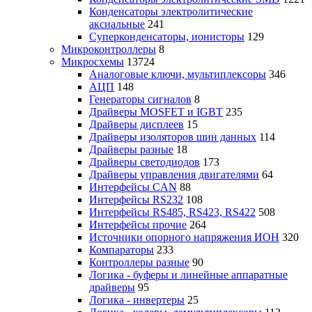
Конденсаторы электролитические
аксиальные
241
Суперконденсаторы, ионисторы
129
Микроконтроллеры
8
Микросхемы
13724
Аналоговые ключи, мультиплексоры
346
АЦП
148
Генераторы сигналов
8
Драйверы MOSFET и IGBT
235
Драйверы дисплеев
15
Драйверы изоляторов шин данных
114
Драйверы разные
18
Драйверы светодиодов
173
Драйверы управления двигателями
64
Интерфейсы CAN
88
Интерфейсы RS232
108
Интерфейсы RS485, RS423, RS422
508
Интерфейсы прочие
264
Источники опорного напряжения ИОН
320
Компараторы
233
Контроллеры разные
90
Логика - буферы и линейные аппаратные
драйверы
95
Логика - инвертеры
25