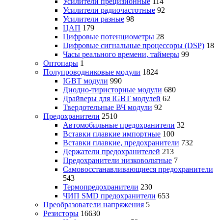
Усилители прецизионные
114
Усилители радиочастотные
92
Усилители разные
98
ЦАП
179
Цифровые потенциометры
28
Цифровые сигнальные процессоры (DSP)
18
Часы реального времени, таймеры
99
Оптопары
1
Полупроводниковые модули
1824
IGBT модули
990
Диодно-тиристорные модули
680
Драйверы для IGBT модулей
62
Твердотельные ВЧ модули
92
Предохранители
2510
Автомобильные предохранители
32
Вставки плавкие импортные
100
Вставки плавкие, предохранители
732
Держатели предохранителей
213
Предохранители низковольтные
7
Самовосстанавливающиеся предохранители
543
Термопредохранители
230
ЧИП SMD предохранители
653
Преобразователи напряжения
5
Резисторы
16630