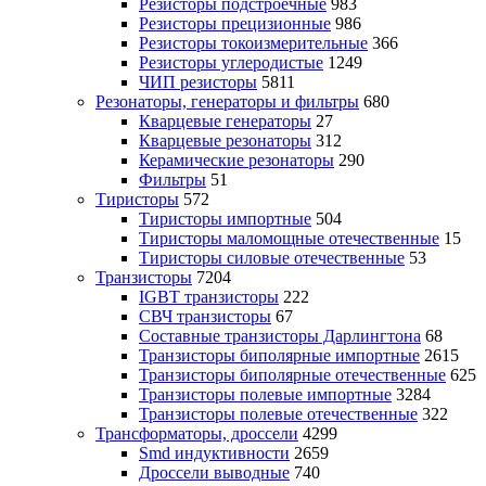
Резисторы подстроечные
983
Резисторы прецизионные
986
Резисторы токоизмерительные
366
Резисторы углеродистые
1249
ЧИП резисторы
5811
Резонаторы, генераторы и фильтры
680
Кварцевые генераторы
27
Кварцевые резонаторы
312
Керамические резонаторы
290
Фильтры
51
Тиристоры
572
Тиристоры импортные
504
Тиристоры маломощные отечественные
15
Тиристоры силовые отечественные
53
Транзисторы
7204
IGBT транзисторы
222
СВЧ транзисторы
67
Составные транзисторы Дарлингтона
68
Транзисторы биполярные импортные
2615
Транзисторы биполярные отечественные
625
Транзисторы полевые импортные
3284
Транзисторы полевые отечественные
322
Трансформаторы, дроссели
4299
Smd индуктивности
2659
Дроссели выводные
740