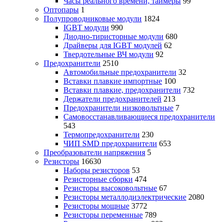
Часы реального времени, таймеры
99
Оптопары
1
Полупроводниковые модули
1824
IGBT модули
990
Диодно-тиристорные модули
680
Драйверы для IGBT модулей
62
Твердотельные ВЧ модули
92
Предохранители
2510
Автомобильные предохранители
32
Вставки плавкие импортные
100
Вставки плавкие, предохранители
732
Держатели предохранителей
213
Предохранители низковольтные
7
Самовосстанавливающиеся предохранители
543
Термопредохранители
230
ЧИП SMD предохранители
653
Преобразователи напряжения
5
Резисторы
16630
Наборы резисторов
53
Резисторные сборки
474
Резисторы высоковольтные
67
Резисторы металлодиэлектрические
2080
Резисторы мощные
3772
Резисторы переменные
789