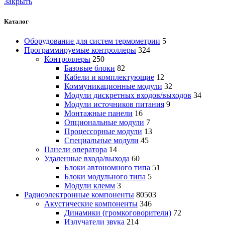
Закрыть
Каталог
Оборудование для систем термометрии
5
Программируемые контроллеры
324
Контроллеры
250
Базовые блоки
82
Кабели и комплектующие
12
Коммуникационные модули
32
Модули дискретных входов/выходов
34
Модули источников питания
9
Монтажные панели
16
Опциональные модули
7
Процессорные модули
13
Специальные модули
45
Панели оператора
14
Удаленные входа/выхода
60
Блоки автономного типа
51
Блоки модульного типа
5
Модули клемм
3
Радиоэлектронные компоненты
80503
Акустические компоненты
346
Динамики (громкоговорители)
72
Излучатели звука
214