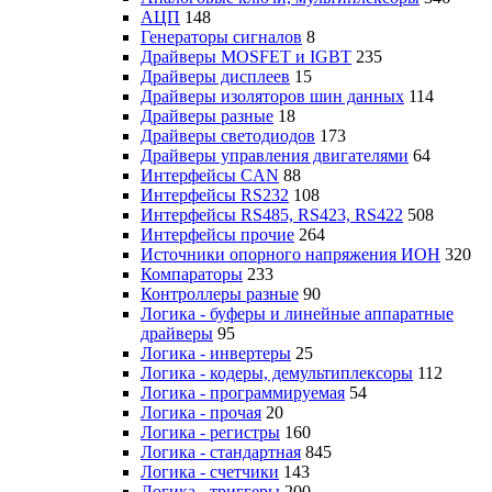
АЦП
148
Генераторы сигналов
8
Драйверы MOSFET и IGBT
235
Драйверы дисплеев
15
Драйверы изоляторов шин данных
114
Драйверы разные
18
Драйверы светодиодов
173
Драйверы управления двигателями
64
Интерфейсы CAN
88
Интерфейсы RS232
108
Интерфейсы RS485, RS423, RS422
508
Интерфейсы прочие
264
Источники опорного напряжения ИОН
320
Компараторы
233
Контроллеры разные
90
Логика - буферы и линейные аппаратные
драйверы
95
Логика - инвертеры
25
Логика - кодеры, демультиплексоры
112
Логика - программируемая
54
Логика - прочая
20
Логика - регистры
160
Логика - стандартная
845
Логика - счетчики
143
Логика - триггеры
200