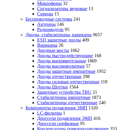
Микрофоны
32
Сигнализаторы звуковые
13
Сирены
15
Беспроводные системы
241
Антенны
146
Радиомодули
95
Диоды, стабилитроны, варикапы
9657
ESD защитные диоды
409
Варикапы
26
Диодные мосты
1062
Диоды быстродействующие
168
Диоды выпрямительные
1869
Диоды высоковольтные
57
Диоды защитные импортные
1952
Диоды отечественные
298
Диоды силовые отечественные
118
Диоды Шоттки
1564
Защитные устройства TBU
21
Стабилитроны импортные
1873
Стабилитроны отечественные
240
Компоненты подавления ЭМП
1320
LC-фильтры
1
Дроссели подавления ЭМП
416
Дроссели синфазные
95
Конденсаторы помехоподавляющие
353