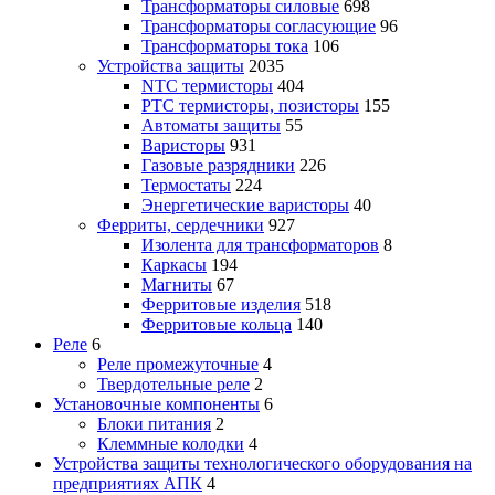
Трансформаторы силовые
698
Трансформаторы согласующие
96
Трансформаторы тока
106
Устройства защиты
2035
NTC термисторы
404
PTC термисторы, позисторы
155
Автоматы защиты
55
Варисторы
931
Газовые разрядники
226
Термостаты
224
Энергетические варисторы
40
Ферриты, сердечники
927
Изолента для трансформаторов
8
Каркасы
194
Магниты
67
Ферритовые изделия
518
Ферритовые кольца
140
Реле
6
Реле промежуточные
4
Твердотельные реле
2
Установочные компоненты
6
Блоки питания
2
Клеммные колодки
4
Устройства защиты технологического оборудования на
предприятиях АПК
4