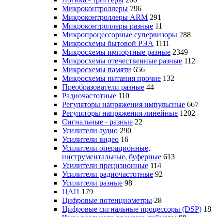
Микроконтроллеры
796
Микроконтроллеры ARM
291
Микроконтроллеры разные
11
Микропроцессорные супервизоры
288
Микросхемы бытовой РЭА
1111
Микросхемы импортные разные
2349
Микросхемы отечественные разные
112
Микросхемы памяти
656
Микросхемы питания прочие
132
Преобразователи разные
44
Радиочастотные
110
Регуляторы напряжения импульсные
667
Регуляторы напряжения линейные
1202
Сигнальные - разные
22
Усилители аудио
290
Усилители видео
16
Усилители операционные,
инструментальные, буферные
613
Усилители прецизионные
114
Усилители радиочастотные
92
Усилители разные
98
ЦАП
179
Цифровые потенциометры
28
Цифровые сигнальные процессоры (DSP)
18