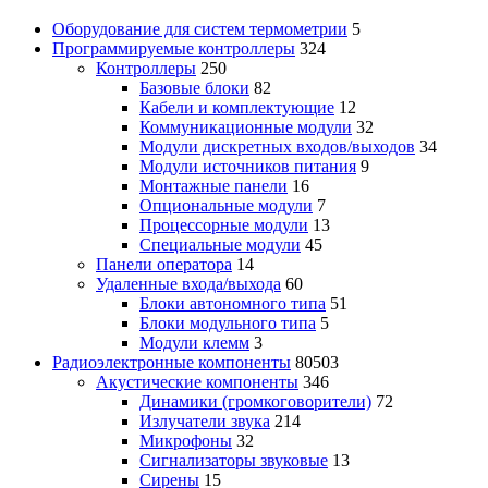
Оборудование для систем термометрии
5
Программируемые контроллеры
324
Контроллеры
250
Базовые блоки
82
Кабели и комплектующие
12
Коммуникационные модули
32
Модули дискретных входов/выходов
34
Модули источников питания
9
Монтажные панели
16
Опциональные модули
7
Процессорные модули
13
Специальные модули
45
Панели оператора
14
Удаленные входа/выхода
60
Блоки автономного типа
51
Блоки модульного типа
5
Модули клемм
3
Радиоэлектронные компоненты
80503
Акустические компоненты
346
Динамики (громкоговорители)
72
Излучатели звука
214
Микрофоны
32
Сигнализаторы звуковые
13
Сирены
15