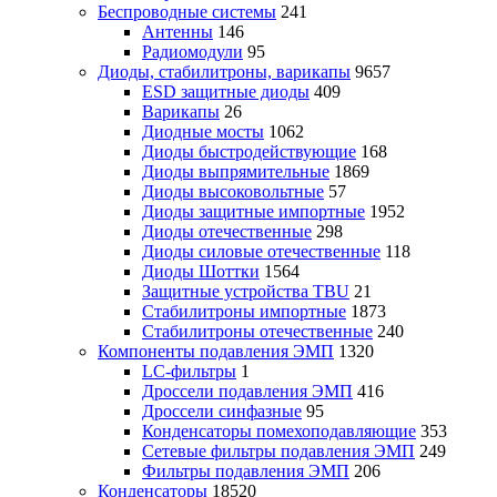
Беспроводные системы
241
Антенны
146
Радиомодули
95
Диоды, стабилитроны, варикапы
9657
ESD защитные диоды
409
Варикапы
26
Диодные мосты
1062
Диоды быстродействующие
168
Диоды выпрямительные
1869
Диоды высоковольтные
57
Диоды защитные импортные
1952
Диоды отечественные
298
Диоды силовые отечественные
118
Диоды Шоттки
1564
Защитные устройства TBU
21
Стабилитроны импортные
1873
Стабилитроны отечественные
240
Компоненты подавления ЭМП
1320
LC-фильтры
1
Дроссели подавления ЭМП
416
Дроссели синфазные
95
Конденсаторы помехоподавляющие
353
Сетевые фильтры подавления ЭМП
249
Фильтры подавления ЭМП
206
Конденсаторы
18520