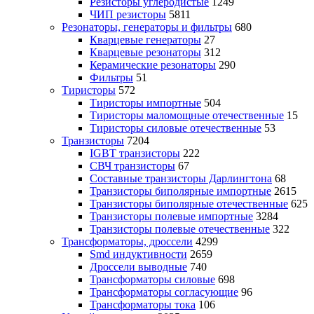
Резисторы углеродистые
1249
ЧИП резисторы
5811
Резонаторы, генераторы и фильтры
680
Кварцевые генераторы
27
Кварцевые резонаторы
312
Керамические резонаторы
290
Фильтры
51
Тиристоры
572
Тиристоры импортные
504
Тиристоры маломощные отечественные
15
Тиристоры силовые отечественные
53
Транзисторы
7204
IGBT транзисторы
222
СВЧ транзисторы
67
Составные транзисторы Дарлингтона
68
Транзисторы биполярные импортные
2615
Транзисторы биполярные отечественные
625
Транзисторы полевые импортные
3284
Транзисторы полевые отечественные
322
Трансформаторы, дроссели
4299
Smd индуктивности
2659
Дроссели выводные
740
Трансформаторы силовые
698
Трансформаторы согласующие
96
Трансформаторы тока
106