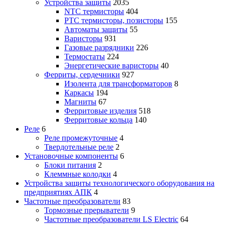
Устройства защиты
2035
NTC термисторы
404
PTC термисторы, позисторы
155
Автоматы защиты
55
Варисторы
931
Газовые разрядники
226
Термостаты
224
Энергетические варисторы
40
Ферриты, сердечники
927
Изолента для трансформаторов
8
Каркасы
194
Магниты
67
Ферритовые изделия
518
Ферритовые кольца
140
Реле
6
Реле промежуточные
4
Твердотельные реле
2
Установочные компоненты
6
Блоки питания
2
Клеммные колодки
4
Устройства защиты технологического оборудования на
предприятиях АПК
4
Частотные преобразователи
83
Тормозные прерыватели
9
Частотные преобразователи LS Electric
64