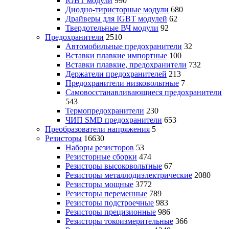
IGBT модули
990
Диодно-тиристорные модули
680
Драйверы для IGBT модулей
62
Твердотельные ВЧ модули
92
Предохранители
2510
Автомобильные предохранители
32
Вставки плавкие импортные
100
Вставки плавкие, предохранители
732
Держатели предохранителей
213
Предохранители низковольтные
7
Самовосстанавливающиеся предохранители
543
Термопредохранители
230
ЧИП SMD предохранители
653
Преобразователи напряжения
5
Резисторы
16630
Наборы резисторов
53
Резисторные сборки
474
Резисторы высоковольтные
67
Резисторы металлодиэлектрические
2080
Резисторы мощные
3772
Резисторы переменные
789
Резисторы подстроечные
983
Резисторы прецизионные
986
Резисторы токоизмерительные
366