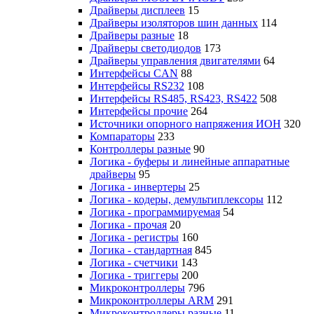
Драйверы дисплеев
15
Драйверы изоляторов шин данных
114
Драйверы разные
18
Драйверы светодиодов
173
Драйверы управления двигателями
64
Интерфейсы CAN
88
Интерфейсы RS232
108
Интерфейсы RS485, RS423, RS422
508
Интерфейсы прочие
264
Источники опорного напряжения ИОН
320
Компараторы
233
Контроллеры разные
90
Логика - буферы и линейные аппаратные
драйверы
95
Логика - инвертеры
25
Логика - кодеры, демультиплексоры
112
Логика - программируемая
54
Логика - прочая
20
Логика - регистры
160
Логика - стандартная
845
Логика - счетчики
143
Логика - триггеры
200
Микроконтроллеры
796
Микроконтроллеры ARM
291
Микроконтроллеры разные
11