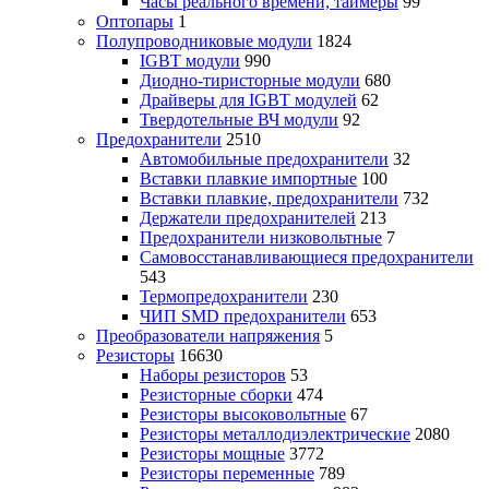
Часы реального времени, таймеры
99
Оптопары
1
Полупроводниковые модули
1824
IGBT модули
990
Диодно-тиристорные модули
680
Драйверы для IGBT модулей
62
Твердотельные ВЧ модули
92
Предохранители
2510
Автомобильные предохранители
32
Вставки плавкие импортные
100
Вставки плавкие, предохранители
732
Держатели предохранителей
213
Предохранители низковольтные
7
Самовосстанавливающиеся предохранители
543
Термопредохранители
230
ЧИП SMD предохранители
653
Преобразователи напряжения
5
Резисторы
16630
Наборы резисторов
53
Резисторные сборки
474
Резисторы высоковольтные
67
Резисторы металлодиэлектрические
2080
Резисторы мощные
3772
Резисторы переменные
789