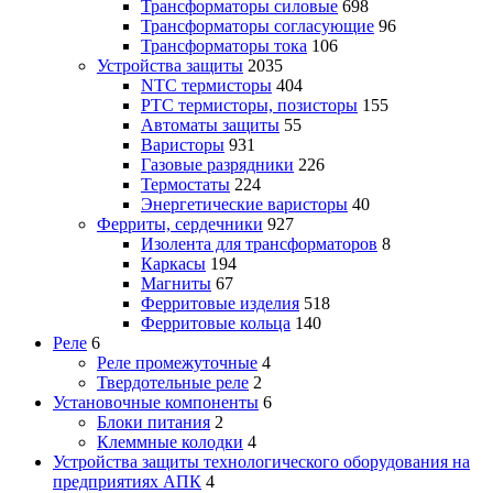
Трансформаторы силовые
698
Трансформаторы согласующие
96
Трансформаторы тока
106
Устройства защиты
2035
NTC термисторы
404
PTC термисторы, позисторы
155
Автоматы защиты
55
Варисторы
931
Газовые разрядники
226
Термостаты
224
Энергетические варисторы
40
Ферриты, сердечники
927
Изолента для трансформаторов
8
Каркасы
194
Магниты
67
Ферритовые изделия
518
Ферритовые кольца
140
Реле
6
Реле промежуточные
4
Твердотельные реле
2
Установочные компоненты
6
Блоки питания
2
Клеммные колодки
4
Устройства защиты технологического оборудования на
предприятиях АПК
4