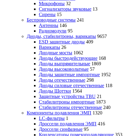
Микрофоны
32
Сигнализаторы звуковые
13
Сирены
15
Беспроводные системы
241
Антенны
146
Радиомодули
95
Диоды, стабилитроны, варикапы
9657
ESD защитные диоды
409
Варикапы
26
Диодные мосты
1062
Диоды быстродействующие
168
Диоды выпрямительные
1869
Диоды высоковольтные
57
Диоды защитные импортные
1952
Диоды отечественные
298
Диоды силовые отечественные
118
Диоды Шоттки
1564
Защитные устройства TBU
21
Стабилитроны импортные
1873
Стабилитроны отечественные
240
Компоненты подавления ЭМП
1320
LC-фильтры
1
Дроссели подавления ЭМП
416
Дроссели синфазные
95
Конденсаторы помехоподавляющие
353