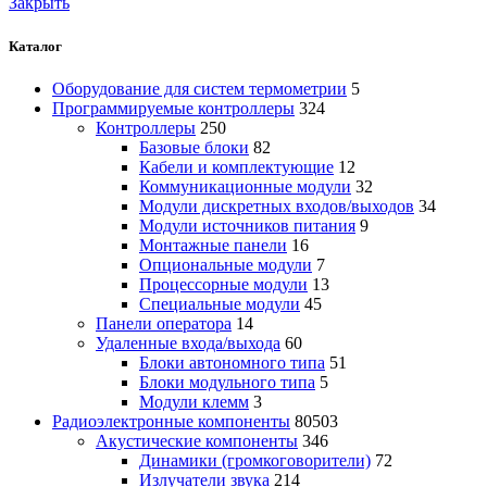
Закрыть
Каталог
Оборудование для систем термометрии
5
Программируемые контроллеры
324
Контроллеры
250
Базовые блоки
82
Кабели и комплектующие
12
Коммуникационные модули
32
Модули дискретных входов/выходов
34
Модули источников питания
9
Монтажные панели
16
Опциональные модули
7
Процессорные модули
13
Специальные модули
45
Панели оператора
14
Удаленные входа/выхода
60
Блоки автономного типа
51
Блоки модульного типа
5
Модули клемм
3
Радиоэлектронные компоненты
80503
Акустические компоненты
346
Динамики (громкоговорители)
72
Излучатели звука
214