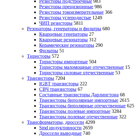
Резисторы подстроечные
983
Резисторы прецизионные
986
Резисторы токоизмерительные
366
Резисторы углеродистые
1249
ЧИП резисторы
5811
Резонаторы, генераторы и фильтры
680
Кварцевые генераторы
27
Кварцевые резонаторы
312
Керамические резонаторы
290
Фильтры
51
Тиристоры
572
Тиристоры импортные
504
Тиристоры маломощные отечественные
15
Тиристоры силовые отечественные
53
Транзисторы
7204
IGBT транзисторы
222
СВЧ транзисторы
67
Составные транзисторы Дарлингтона
68
Транзисторы биполярные импортные
2615
Транзисторы биполярные отечественные
625
Транзисторы полевые импортные
3284
Транзисторы полевые отечественные
322
Трансформаторы, дроссели
4299
Smd индуктивности
2659
Дроссели выводные
740