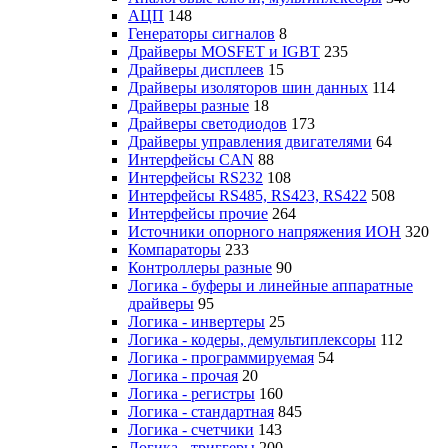
АЦП
148
Генераторы сигналов
8
Драйверы MOSFET и IGBT
235
Драйверы дисплеев
15
Драйверы изоляторов шин данных
114
Драйверы разные
18
Драйверы светодиодов
173
Драйверы управления двигателями
64
Интерфейсы CAN
88
Интерфейсы RS232
108
Интерфейсы RS485, RS423, RS422
508
Интерфейсы прочие
264
Источники опорного напряжения ИОН
320
Компараторы
233
Контроллеры разные
90
Логика - буферы и линейные аппаратные
драйверы
95
Логика - инвертеры
25
Логика - кодеры, демультиплексоры
112
Логика - программируемая
54
Логика - прочая
20
Логика - регистры
160
Логика - стандартная
845
Логика - счетчики
143
Логика - триггеры
200