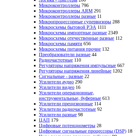
Микроконтроллеры
796
Микроконтроллеры ARM
291
Микроконтроллеры разные
11
Микропроцессорные супервизоры
288
Микросхемы бытовой РЭА
1111
Микросхемы импортные разные
2349
Микросхемы отечественные разные
112
Микросхемы памяти
656
Микросхемы питания прочие
132
Преобразователи разные
44
Радиочастотные
110
Регуляторы напряжения импульсные
667
Регуляторы напряжения линейные
1202
Сигнальные - разные
22
Усилители аудио
290
Усилители видео
16
Усилители операционные,
инструментальные, буферные
613
Усилители прецизионные
114
Усилители радиочастотные
92
Усилители разные
98
ЦАП
179
Цифровые потенциометры
28
Цифровые сигнальные процессоры (DSP)
18