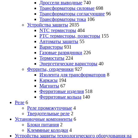
Дроссели выводные
740
Трансформаторы силовые
698
Трансформаторы согласующие
96
Трансформаторы тока
106
Устройства защиты
2035
NTC термисторы
404
PTC термисторы, позисторы
155
Автоматы защиты
55
Варисторы
931
Газовые разрядники
226
Термостаты
224
Энергетические варисторы
40
Ферриты, сердечники
927
Изолента для трансформаторов
8
Каркасы
194
Магниты
67
Ферритовые изделия
518
Ферритовые кольца
140
Реле
6
Реле промежуточные
4
Твердотельные реле
2
Установочные компоненты
6
Блоки питания
2
Клеммные колодки
4
Устройства защиты технологического оборудования на