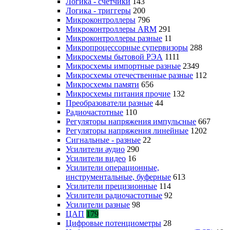
Логика - счетчики
143
Логика - триггеры
200
Микроконтроллеры
796
Микроконтроллеры ARM
291
Микроконтроллеры разные
11
Микропроцессорные супервизоры
288
Микросхемы бытовой РЭА
1111
Микросхемы импортные разные
2349
Микросхемы отечественные разные
112
Микросхемы памяти
656
Микросхемы питания прочие
132
Преобразователи разные
44
Радиочастотные
110
Регуляторы напряжения импульсные
667
Регуляторы напряжения линейные
1202
Сигнальные - разные
22
Усилители аудио
290
Усилители видео
16
Усилители операционные,
инструментальные, буферные
613
Усилители прецизионные
114
Усилители радиочастотные
92
Усилители разные
98
ЦАП
179
Цифровые потенциометры
28