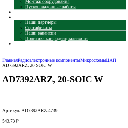
Монтаж оборудования
Пусконаладочные работы
Наши объекты
О компании
Наши партнёры
Сертификаты
Наши вакансии
Политика конфиденциальности
Контакты
Главная
Радиоэлектронные компоненты
Микросхемы
ЦАП
AD7392ARZ, 20-SOIC W
AD7392ARZ, 20-SOIC W
Увеличить
Артикул:
AD7392ARZ-4739
543.73
₽