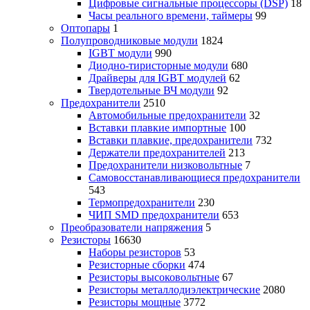
Цифровые сигнальные процессоры (DSP)
18
Часы реального времени, таймеры
99
Оптопары
1
Полупроводниковые модули
1824
IGBT модули
990
Диодно-тиристорные модули
680
Драйверы для IGBT модулей
62
Твердотельные ВЧ модули
92
Предохранители
2510
Автомобильные предохранители
32
Вставки плавкие импортные
100
Вставки плавкие, предохранители
732
Держатели предохранителей
213
Предохранители низковольтные
7
Самовосстанавливающиеся предохранители
543
Термопредохранители
230
ЧИП SMD предохранители
653
Преобразователи напряжения
5
Резисторы
16630
Наборы резисторов
53
Резисторные сборки
474
Резисторы высоковольтные
67
Резисторы металлодиэлектрические
2080
Резисторы мощные
3772