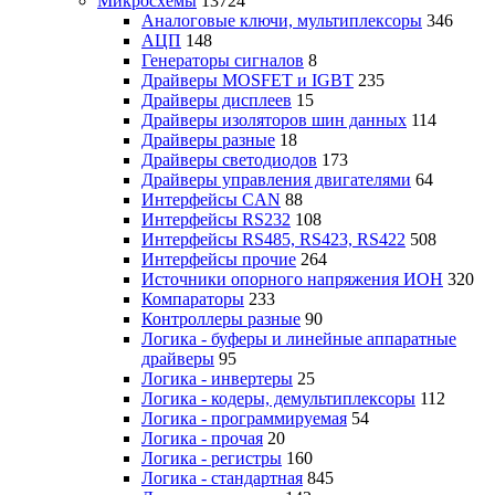
Микросхемы
13724
Аналоговые ключи, мультиплексоры
346
АЦП
148
Генераторы сигналов
8
Драйверы MOSFET и IGBT
235
Драйверы дисплеев
15
Драйверы изоляторов шин данных
114
Драйверы разные
18
Драйверы светодиодов
173
Драйверы управления двигателями
64
Интерфейсы CAN
88
Интерфейсы RS232
108
Интерфейсы RS485, RS423, RS422
508
Интерфейсы прочие
264
Источники опорного напряжения ИОН
320
Компараторы
233
Контроллеры разные
90
Логика - буферы и линейные аппаратные
драйверы
95
Логика - инвертеры
25
Логика - кодеры, демультиплексоры
112
Логика - программируемая
54
Логика - прочая
20
Логика - регистры
160
Логика - стандартная
845