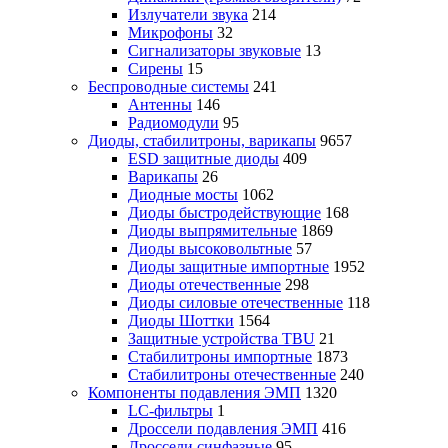
Излучатели звука
214
Микрофоны
32
Сигнализаторы звуковые
13
Сирены
15
Беспроводные системы
241
Антенны
146
Радиомодули
95
Диоды, стабилитроны, варикапы
9657
ESD защитные диоды
409
Варикапы
26
Диодные мосты
1062
Диоды быстродействующие
168
Диоды выпрямительные
1869
Диоды высоковольтные
57
Диоды защитные импортные
1952
Диоды отечественные
298
Диоды силовые отечественные
118
Диоды Шоттки
1564
Защитные устройства TBU
21
Стабилитроны импортные
1873
Стабилитроны отечественные
240
Компоненты подавления ЭМП
1320
LC-фильтры
1
Дроссели подавления ЭМП
416
Дроссели синфазные
95