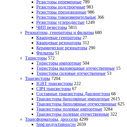
Резисторы переменные
789
Резисторы подстроечные
983
Резисторы прецизионные
986
Резисторы токоизмерительные
366
Резисторы углеродистые
1249
ЧИП резисторы
5811
Резонаторы, генераторы и фильтры
680
Кварцевые генераторы
27
Кварцевые резонаторы
312
Керамические резонаторы
290
Фильтры
51
Тиристоры
572
Тиристоры импортные
504
Тиристоры маломощные отечественные
15
Тиристоры силовые отечественные
53
Транзисторы
7204
IGBT транзисторы
222
СВЧ транзисторы
67
Составные транзисторы Дарлингтона
68
Транзисторы биполярные импортные
2615
Транзисторы биполярные отечественные
625
Транзисторы полевые импортные
3284
Транзисторы полевые отечественные
322
Трансформаторы, дроссели
4299
Smd индуктивности
2659