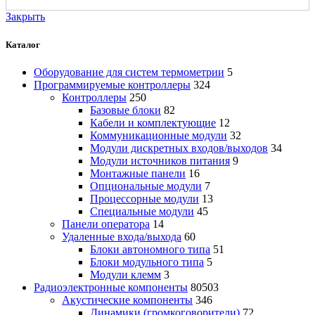
Закрыть
Каталог
Оборудование для систем термометрии
5
Программируемые контроллеры
324
Контроллеры
250
Базовые блоки
82
Кабели и комплектующие
12
Коммуникационные модули
32
Модули дискретных входов/выходов
34
Модули источников питания
9
Монтажные панели
16
Опциональные модули
7
Процессорные модули
13
Специальные модули
45
Панели оператора
14
Удаленные входа/выхода
60
Блоки автономного типа
51
Блоки модульного типа
5
Модули клемм
3
Радиоэлектронные компоненты
80503
Акустические компоненты
346
Динамики (громкоговорители)
72