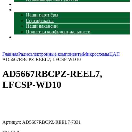
Наши объекты
О компании
Наши партнёры
Сертификаты
Наши вакансии
Политика конфиденциальности
Контакты
Главная
Радиоэлектронные компоненты
Микросхемы
ЦАП
AD5667RBCPZ-REEL7, LFCSP-WD10
AD5667RBCPZ-REEL7,
LFCSP-WD10
Увеличить
Артикул:
AD5667RBCPZ-REEL7-7031