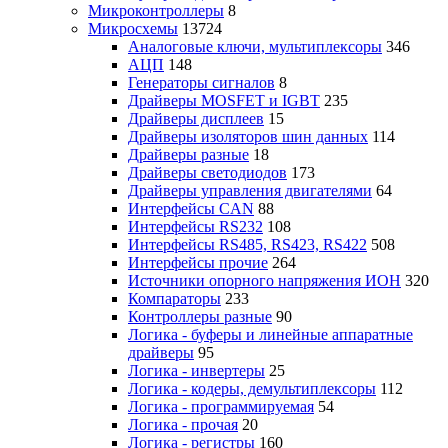
Микроконтроллеры
8
Микросхемы
13724
Аналоговые ключи, мультиплексоры
346
АЦП
148
Генераторы сигналов
8
Драйверы MOSFET и IGBT
235
Драйверы дисплеев
15
Драйверы изоляторов шин данных
114
Драйверы разные
18
Драйверы светодиодов
173
Драйверы управления двигателями
64
Интерфейсы CAN
88
Интерфейсы RS232
108
Интерфейсы RS485, RS423, RS422
508
Интерфейсы прочие
264
Источники опорного напряжения ИОН
320
Компараторы
233
Контроллеры разные
90
Логика - буферы и линейные аппаратные
драйверы
95
Логика - инвертеры
25
Логика - кодеры, демультиплексоры
112
Логика - программируемая
54
Логика - прочая
20
Логика - регистры
160