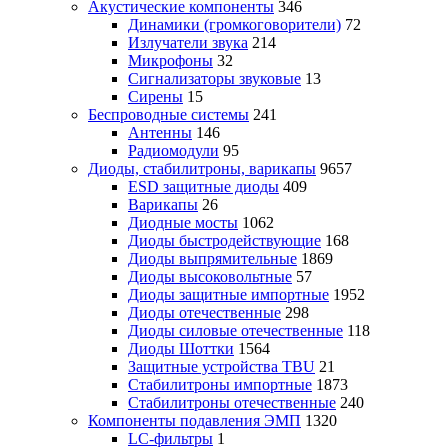
Акустические компоненты
346
Динамики (громкоговорители)
72
Излучатели звука
214
Микрофоны
32
Сигнализаторы звуковые
13
Сирены
15
Беспроводные системы
241
Антенны
146
Радиомодули
95
Диоды, стабилитроны, варикапы
9657
ESD защитные диоды
409
Варикапы
26
Диодные мосты
1062
Диоды быстродействующие
168
Диоды выпрямительные
1869
Диоды высоковольтные
57
Диоды защитные импортные
1952
Диоды отечественные
298
Диоды силовые отечественные
118
Диоды Шоттки
1564
Защитные устройства TBU
21
Стабилитроны импортные
1873
Стабилитроны отечественные
240
Компоненты подавления ЭМП
1320
LC-фильтры
1