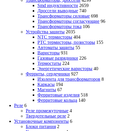
Трансформаторы, дроссели
4299
Smd индуктивности
2659
Дроссели выводные
740
Трансформаторы силовые
698
Трансформаторы согласующие
96
Трансформаторы тока
106
Устройства защиты
2035
NTC термисторы
404
PTC термисторы, позисторы
155
Автоматы защиты
55
Варисторы
931
Газовые разрядники
226
Термостаты
224
Энергетические варисторы
40
Ферриты, сердечники
927
Изолента для трансформаторов
8
Каркасы
194
Магниты
67
Ферритовые изделия
518
Ферритовые кольца
140
Реле
6
Реле промежуточные
4
Твердотельные реле
2
Установочные компоненты
6
Блоки питания
2