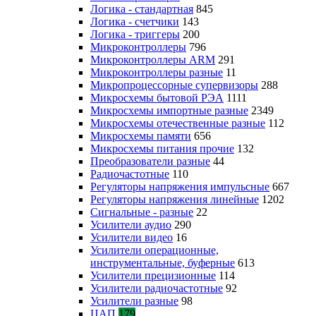
Логика - стандартная
845
Логика - счетчики
143
Логика - триггеры
200
Микроконтроллеры
796
Микроконтроллеры ARM
291
Микроконтроллеры разные
11
Микропроцессорные супервизоры
288
Микросхемы бытовой РЭА
1111
Микросхемы импортные разные
2349
Микросхемы отечественные разные
112
Микросхемы памяти
656
Микросхемы питания прочие
132
Преобразователи разные
44
Радиочастотные
110
Регуляторы напряжения импульсные
667
Регуляторы напряжения линейные
1202
Сигнальные - разные
22
Усилители аудио
290
Усилители видео
16
Усилители операционные,
инструментальные, буферные
613
Усилители прецизионные
114
Усилители радиочастотные
92
Усилители разные
98
ЦАП
179