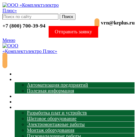
Поиск
vrn@keplus.ru
+7 (800) 700-39-94
Отправить заявку
Меню
Главная
АСУ ТП
Автоматизация предприятий
Полезная информация
Термометрия
Магазин
Услуги
Разработка плат и устройств
Щитовое оборудование
Электромонтажные работы
Монтаж оборудования
Пусконаладочные работы