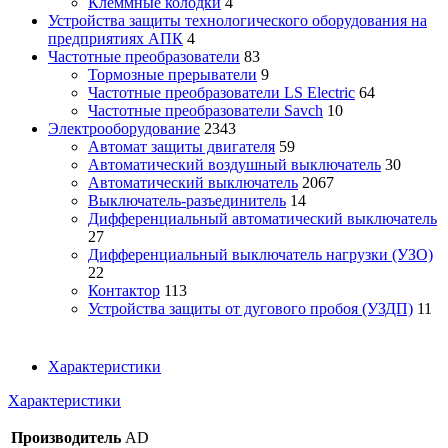
Клеммные колодки
4
Устройства защиты технологического оборудования на
предприятиях АПК
4
Частотные преобразователи
83
Тормозные прерыватели
9
Частотные преобразователи LS Electric
64
Частотные преобразователи Savch
10
Электрооборудование
2343
Автомат защиты двигателя
59
Автоматический воздушный выключатель
30
Автоматический выключатель
2067
Выключатель-разъединитель
14
Дифференциальный автоматический выключатель
27
Дифференциальный выключатель нагрузки (УЗО)
22
Контактор
113
Устройства защиты от дугового пробоя (УЗДП)
11
Характеристики
Характеристики
Производитель
AD