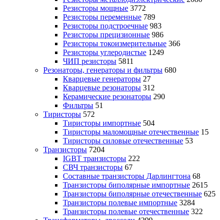
Резисторы мощные
3772
Резисторы переменные
789
Резисторы подстроечные
983
Резисторы прецизионные
986
Резисторы токоизмерительные
366
Резисторы углеродистые
1249
ЧИП резисторы
5811
Резонаторы, генераторы и фильтры
680
Кварцевые генераторы
27
Кварцевые резонаторы
312
Керамические резонаторы
290
Фильтры
51
Тиристоры
572
Тиристоры импортные
504
Тиристоры маломощные отечественные
15
Тиристоры силовые отечественные
53
Транзисторы
7204
IGBT транзисторы
222
СВЧ транзисторы
67
Составные транзисторы Дарлингтона
68
Транзисторы биполярные импортные
2615
Транзисторы биполярные отечественные
625
Транзисторы полевые импортные
3284
Транзисторы полевые отечественные
322