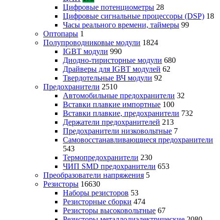
Цифровые потенциометры
28
Цифровые сигнальные процессоры (DSP)
18
Часы реального времени, таймеры
99
Оптопары
1
Полупроводниковые модули
1824
IGBT модули
990
Диодно-тиристорные модули
680
Драйверы для IGBT модулей
62
Твердотельные ВЧ модули
92
Предохранители
2510
Автомобильные предохранители
32
Вставки плавкие импортные
100
Вставки плавкие, предохранители
732
Держатели предохранителей
213
Предохранители низковольтные
7
Самовосстанавливающиеся предохранители
543
Термопредохранители
230
ЧИП SMD предохранители
653
Преобразователи напряжения
5
Резисторы
16630
Наборы резисторов
53
Резисторные сборки
474
Резисторы высоковольтные
67
Резисторы металлодиэлектрические
2080