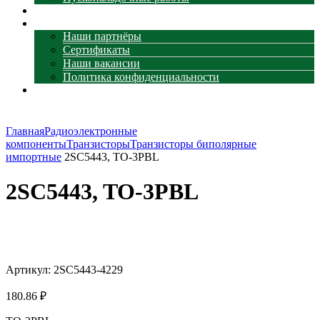
Наши объекты
О компании
Наши партнёры
Сертификаты
Наши вакансии
Политика конфиденциальности
Контакты
Главная
Радиоэлектронные
компоненты
Транзисторы
Транзисторы биполярные
импортные
2SC5443, TO-3PBL
2SC5443, TO-3PBL
Увеличить
Артикул:
2SC5443-4229
180.86
₽