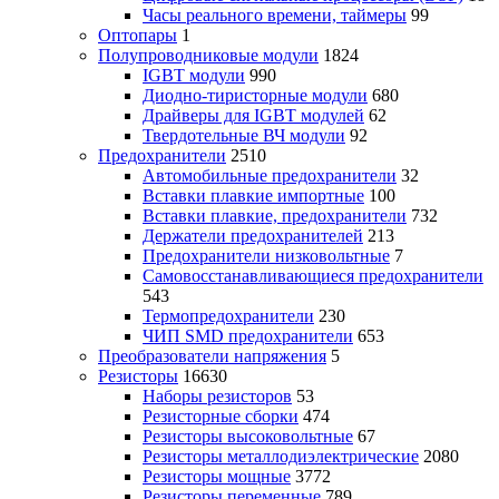
Часы реального времени, таймеры
99
Оптопары
1
Полупроводниковые модули
1824
IGBT модули
990
Диодно-тиристорные модули
680
Драйверы для IGBT модулей
62
Твердотельные ВЧ модули
92
Предохранители
2510
Автомобильные предохранители
32
Вставки плавкие импортные
100
Вставки плавкие, предохранители
732
Держатели предохранителей
213
Предохранители низковольтные
7
Самовосстанавливающиеся предохранители
543
Термопредохранители
230
ЧИП SMD предохранители
653
Преобразователи напряжения
5
Резисторы
16630
Наборы резисторов
53
Резисторные сборки
474
Резисторы высоковольтные
67
Резисторы металлодиэлектрические
2080
Резисторы мощные
3772
Резисторы переменные
789