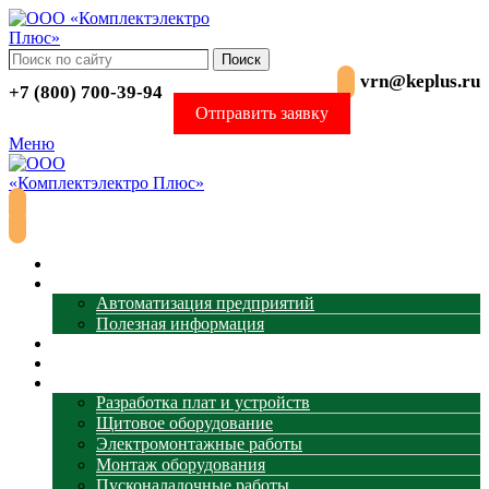
Поиск
vrn@keplus.ru
+7 (800) 700-39-94
Отправить заявку
Меню
Главная
АСУ ТП
Автоматизация предприятий
Полезная информация
Термометрия
Магазин
Услуги
Разработка плат и устройств
Щитовое оборудование
Электромонтажные работы
Монтаж оборудования
Пусконаладочные работы