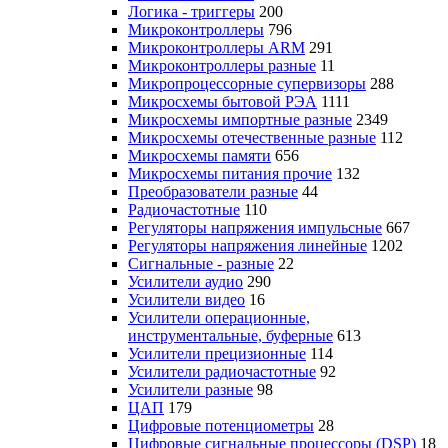
Логика - триггеры
200
Микроконтроллеры
796
Микроконтроллеры ARM
291
Микроконтроллеры разные
11
Микропроцессорные супервизоры
288
Микросхемы бытовой РЭА
1111
Микросхемы импортные разные
2349
Микросхемы отечественные разные
112
Микросхемы памяти
656
Микросхемы питания прочие
132
Преобразователи разные
44
Радиочастотные
110
Регуляторы напряжения импульсные
667
Регуляторы напряжения линейные
1202
Сигнальные - разные
22
Усилители аудио
290
Усилители видео
16
Усилители операционные,
инструментальные, буферные
613
Усилители прецизионные
114
Усилители радиочастотные
92
Усилители разные
98
ЦАП
179
Цифровые потенциометры
28
Цифровые сигнальные процессоры (DSP)
18