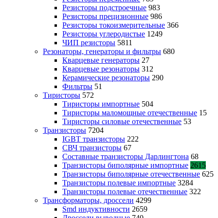
Резисторы подстроечные
983
Резисторы прецизионные
986
Резисторы токоизмерительные
366
Резисторы углеродистые
1249
ЧИП резисторы
5811
Резонаторы, генераторы и фильтры
680
Кварцевые генераторы
27
Кварцевые резонаторы
312
Керамические резонаторы
290
Фильтры
51
Тиристоры
572
Тиристоры импортные
504
Тиристоры маломощные отечественные
15
Тиристоры силовые отечественные
53
Транзисторы
7204
IGBT транзисторы
222
СВЧ транзисторы
67
Составные транзисторы Дарлингтона
68
Транзисторы биполярные импортные
2615
Транзисторы биполярные отечественные
625
Транзисторы полевые импортные
3284
Транзисторы полевые отечественные
322
Трансформаторы, дроссели
4299
Smd индуктивности
2659
Дроссели выводные
740