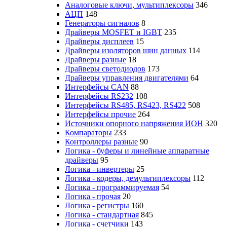
Аналоговые ключи, мультиплексоры
346
АЦП
148
Генераторы сигналов
8
Драйверы MOSFET и IGBT
235
Драйверы дисплеев
15
Драйверы изоляторов шин данных
114
Драйверы разные
18
Драйверы светодиодов
173
Драйверы управления двигателями
64
Интерфейсы CAN
88
Интерфейсы RS232
108
Интерфейсы RS485, RS423, RS422
508
Интерфейсы прочие
264
Источники опорного напряжения ИОН
320
Компараторы
233
Контроллеры разные
90
Логика - буферы и линейные аппаратные
драйверы
95
Логика - инвертеры
25
Логика - кодеры, демультиплексоры
112
Логика - программируемая
54
Логика - прочая
20
Логика - регистры
160
Логика - стандартная
845
Логика - счетчики
143