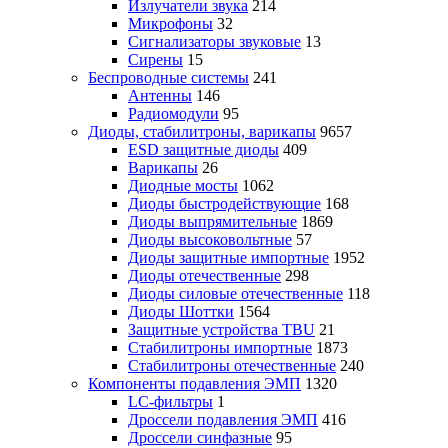
Излучатели звука
214
Микрофоны
32
Сигнализаторы звуковые
13
Сирены
15
Беспроводные системы
241
Антенны
146
Радиомодули
95
Диоды, стабилитроны, варикапы
9657
ESD защитные диоды
409
Варикапы
26
Диодные мосты
1062
Диоды быстродействующие
168
Диоды выпрямительные
1869
Диоды высоковольтные
57
Диоды защитные импортные
1952
Диоды отечественные
298
Диоды силовые отечественные
118
Диоды Шоттки
1564
Защитные устройства TBU
21
Стабилитроны импортные
1873
Стабилитроны отечественные
240
Компоненты подавления ЭМП
1320
LC-фильтры
1
Дроссели подавления ЭМП
416
Дроссели синфазные
95