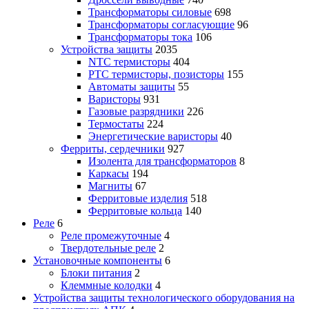
Трансформаторы силовые
698
Трансформаторы согласующие
96
Трансформаторы тока
106
Устройства защиты
2035
NTC термисторы
404
PTC термисторы, позисторы
155
Автоматы защиты
55
Варисторы
931
Газовые разрядники
226
Термостаты
224
Энергетические варисторы
40
Ферриты, сердечники
927
Изолента для трансформаторов
8
Каркасы
194
Магниты
67
Ферритовые изделия
518
Ферритовые кольца
140
Реле
6
Реле промежуточные
4
Твердотельные реле
2
Установочные компоненты
6
Блоки питания
2
Клеммные колодки
4
Устройства защиты технологического оборудования на