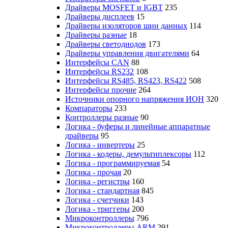
Драйверы MOSFET и IGBT
235
Драйверы дисплеев
15
Драйверы изоляторов шин данных
114
Драйверы разные
18
Драйверы светодиодов
173
Драйверы управления двигателями
64
Интерфейсы CAN
88
Интерфейсы RS232
108
Интерфейсы RS485, RS423, RS422
508
Интерфейсы прочие
264
Источники опорного напряжения ИОН
320
Компараторы
233
Контроллеры разные
90
Логика - буферы и линейные аппаратные
драйверы
95
Логика - инвертеры
25
Логика - кодеры, демультиплексоры
112
Логика - программируемая
54
Логика - прочая
20
Логика - регистры
160
Логика - стандартная
845
Логика - счетчики
143
Логика - триггеры
200
Микроконтроллеры
796
Микроконтроллеры ARM
291