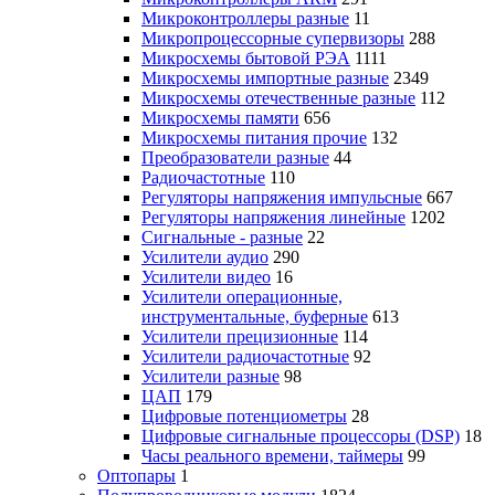
Микроконтроллеры разные
11
Микропроцессорные супервизоры
288
Микросхемы бытовой РЭА
1111
Микросхемы импортные разные
2349
Микросхемы отечественные разные
112
Микросхемы памяти
656
Микросхемы питания прочие
132
Преобразователи разные
44
Радиочастотные
110
Регуляторы напряжения импульсные
667
Регуляторы напряжения линейные
1202
Сигнальные - разные
22
Усилители аудио
290
Усилители видео
16
Усилители операционные,
инструментальные, буферные
613
Усилители прецизионные
114
Усилители радиочастотные
92
Усилители разные
98
ЦАП
179
Цифровые потенциометры
28
Цифровые сигнальные процессоры (DSP)
18
Часы реального времени, таймеры
99
Оптопары
1