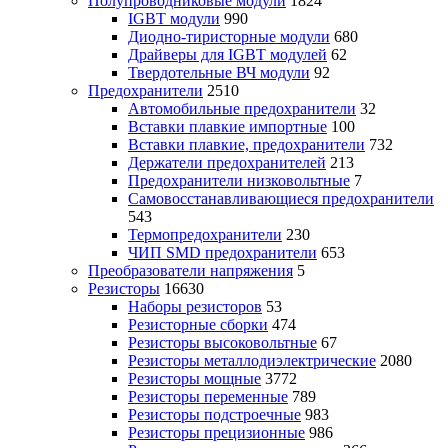
Полупроводниковые модули
1824
IGBT модули
990
Диодно-тиристорные модули
680
Драйверы для IGBT модулей
62
Твердотельные ВЧ модули
92
Предохранители
2510
Автомобильные предохранители
32
Вставки плавкие импортные
100
Вставки плавкие, предохранители
732
Держатели предохранителей
213
Предохранители низковольтные
7
Самовосстанавливающиеся предохранители
543
Термопредохранители
230
ЧИП SMD предохранители
653
Преобразователи напряжения
5
Резисторы
16630
Наборы резисторов
53
Резисторные сборки
474
Резисторы высоковольтные
67
Резисторы металлодиэлектрические
2080
Резисторы мощные
3772
Резисторы переменные
789
Резисторы подстроечные
983
Резисторы прецизионные
986