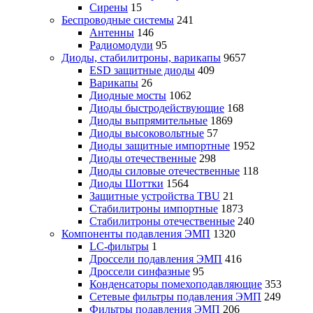
Сирены
15
Беспроводные системы
241
Антенны
146
Радиомодули
95
Диоды, стабилитроны, варикапы
9657
ESD защитные диоды
409
Варикапы
26
Диодные мосты
1062
Диоды быстродействующие
168
Диоды выпрямительные
1869
Диоды высоковольтные
57
Диоды защитные импортные
1952
Диоды отечественные
298
Диоды силовые отечественные
118
Диоды Шоттки
1564
Защитные устройства TBU
21
Стабилитроны импортные
1873
Стабилитроны отечественные
240
Компоненты подавления ЭМП
1320
LC-фильтры
1
Дроссели подавления ЭМП
416
Дроссели синфазные
95
Конденсаторы помехоподавляющие
353
Сетевые фильтры подавления ЭМП
249
Фильтры подавления ЭМП
206