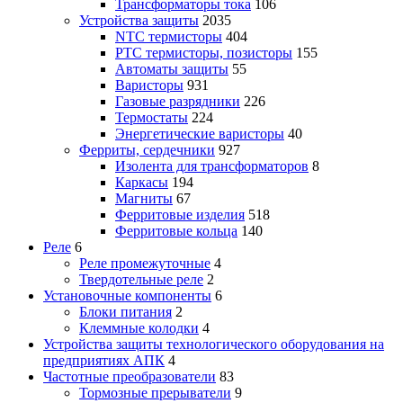
Трансформаторы тока
106
Устройства защиты
2035
NTC термисторы
404
PTC термисторы, позисторы
155
Автоматы защиты
55
Варисторы
931
Газовые разрядники
226
Термостаты
224
Энергетические варисторы
40
Ферриты, сердечники
927
Изолента для трансформаторов
8
Каркасы
194
Магниты
67
Ферритовые изделия
518
Ферритовые кольца
140
Реле
6
Реле промежуточные
4
Твердотельные реле
2
Установочные компоненты
6
Блоки питания
2
Клеммные колодки
4
Устройства защиты технологического оборудования на
предприятиях АПК
4
Частотные преобразователи
83
Тормозные прерыватели
9