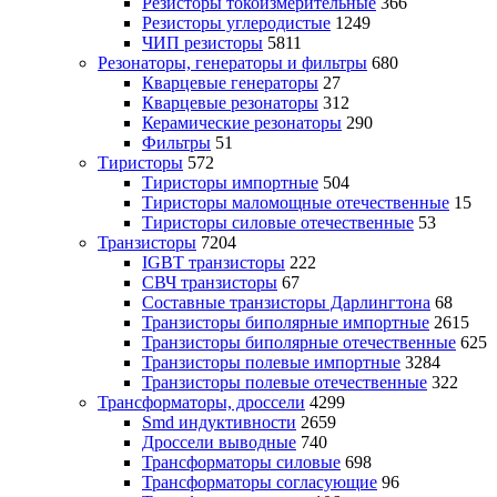
Резисторы токоизмерительные
366
Резисторы углеродистые
1249
ЧИП резисторы
5811
Резонаторы, генераторы и фильтры
680
Кварцевые генераторы
27
Кварцевые резонаторы
312
Керамические резонаторы
290
Фильтры
51
Тиристоры
572
Тиристоры импортные
504
Тиристоры маломощные отечественные
15
Тиристоры силовые отечественные
53
Транзисторы
7204
IGBT транзисторы
222
СВЧ транзисторы
67
Составные транзисторы Дарлингтона
68
Транзисторы биполярные импортные
2615
Транзисторы биполярные отечественные
625
Транзисторы полевые импортные
3284
Транзисторы полевые отечественные
322
Трансформаторы, дроссели
4299
Smd индуктивности
2659
Дроссели выводные
740
Трансформаторы силовые
698
Трансформаторы согласующие
96