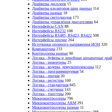
Драйверы дисплеев
15
Драйверы изоляторов шин данных
114
Драйверы разные
18
Драйверы светодиодов
173
Драйверы управления двигателями
64
Интерфейсы CAN
88
Интерфейсы RS232
108
Интерфейсы RS485, RS423, RS422
508
Интерфейсы прочие
264
Источники опорного напряжения ИОН
320
Компараторы
233
Контроллеры разные
90
Логика - буферы и линейные аппаратные дра
Логика - инвертеры
25
Логика - кодеры, демультиплексоры
112
Логика - программируемая
54
Логика - прочая
20
Логика - регистры
160
Логика - стандартная
845
Логика - счетчики
143
Логика - триггеры
200
Микроконтроллеры
796
Микроконтроллеры ARM
291
Микроконтроллеры разные
11
Микропроцессорные супервизоры
288