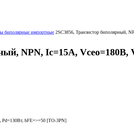
ры биполярные импортные
2SC3856, Транзистор биполярный, NP
ный, NPN, Ic=15А, Vceo=180В, 
, Pd=130Вт, hFE=>=50 [TO-3PN]