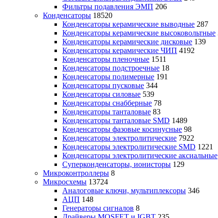
Фильтры подавления ЭМП
206
Конденсаторы
18520
Конденсаторы керамические выводные
287
Конденсаторы керамические высоковольтные
Конденсаторы керамические дисковые
139
Конденсаторы керамические ЧИП
4192
Конденсаторы пленочные
1511
Конденсаторы подстроечные
18
Конденсаторы полимерные
191
Конденсаторы пусковые
344
Конденсаторы силовые
539
Конденсаторы снабберные
78
Конденсаторы танталовые
83
Конденсаторы танталовые SMD
1489
Конденсаторы фазовые косинусные
98
Конденсаторы электролитические
7922
Конденсаторы электролитические SMD
1221
Конденсаторы электролитические аксиальные
Суперконденсаторы, ионисторы
129
Микроконтроллеры
8
Микросхемы
13724
Аналоговые ключи, мультиплексоры
346
АЦП
148
Генераторы сигналов
8
Драйверы MOSFET и IGBT
235