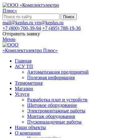
Поиск
mail@keplus.ru
vrn@keplus.ru
+7 (800) 700-39-94
+7 (495) 788-19-36
Отправить заявку
Меню
Главная
АСУ ТП
Автоматизация предприятий
Полезная информация
Термометрия
Магазин
Услуги
Разработка плат и устройств
Щитовое оборудование
Электромонтажные работы
Монтаж оборудования
Пусконаладочные работы
Наши объекты
О компании