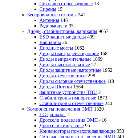
Сигнализаторы звуковые
13
Сирены
15
Беспроводные системы
241
Антенны
146
Радиомодули
95
Диоды, стабилитроны, варикапы
9657
ESD защитные диоды
409
Варикапы
26
Диодные мосты
1062
Диоды быстродействующие
168
Диоды выпрямительные
1869
Диоды высоковольтные
57
Диоды защитные импортные
1952
Диоды отечественные
298
Диоды силовые отечественные
118
Диоды Шоттки
1564
Защитные устройства TBU
21
Стабилитроны импортные
1873
Стабилитроны отечественные
240
Компоненты подавления ЭМП
1320
LC-фильтры
1
Дроссели подавления ЭМП
416
Дроссели синфазные
95
Конденсаторы помехоподавляющие
353
Сетевые фильтры подавления ЭМП
249