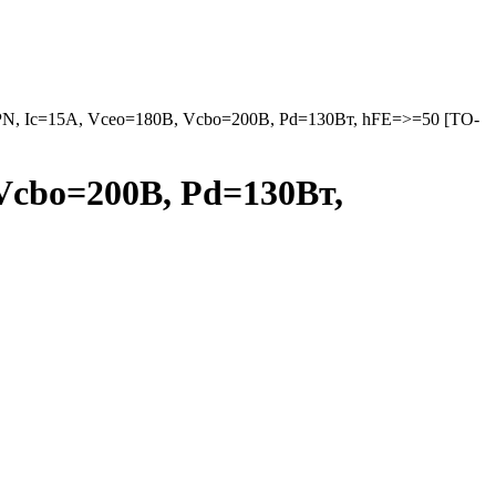
N, Ic=15А, Vceo=180В, Vcbo=200В, Pd=130Вт, hFE=>=50 [TO-
Vcbo=200В, Pd=130Вт,