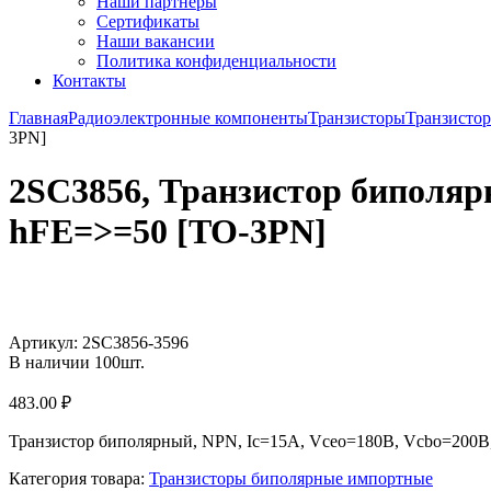
Наши партнёры
Сертификаты
Наши вакансии
Политика конфиденциальности
Контакты
Главная
Радиоэлектронные компоненты
Транзисторы
Транзисто
3PN]
2SC3856, Транзистор биполяр
hFE=>=50 [TO-3PN]
Увеличить
Артикул:
2SC3856-3596
В наличии
100
шт.
483.00
₽
Транзистор биполярный, NPN, Ic=15А, Vceo=180В, Vcbo=200В
Категория товара:
Транзисторы биполярные импортные