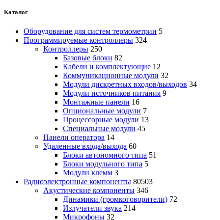
Каталог
Оборудование для систем термометрии
5
Программируемые контроллеры
324
Контроллеры
250
Базовые блоки
82
Кабели и комплектующие
12
Коммуникационные модули
32
Модули дискретных входов/выходов
34
Модули источников питания
9
Монтажные панели
16
Опциональные модули
7
Процессорные модули
13
Специальные модули
45
Панели оператора
14
Удаленные входа/выхода
60
Блоки автономного типа
51
Блоки модульного типа
5
Модули клемм
3
Радиоэлектронные компоненты
80503
Акустические компоненты
346
Динамики (громкоговорители)
72
Излучатели звука
214
Микрофоны
32