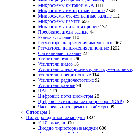
Микросхемы бытовой РЭА
1111
Микросхемы импортные разные
2349
Микросхемы отечественные разные
112
Микросхемы памяти
656
Микросхемы питания прочие
132
Преобразователи разные
44
Радиочастотные
110
Регуляторы напряжения импульсные
667
Регуляторы напряжения линейные
1202
Сигнальные - разные
22
Усилители аудио
290
Усилители видео
16
Усилители операционные, инструментальные
Усилители прецизионные
114
Усилители радиочастотные
92
Усилители разные
98
ЦАП
179
Цифровые потенциометры
28
Цифровые сигнальные процессоры (DSP)
18
Часы реального времени, таймеры
99
Оптопары
1
Полупроводниковые модули
1824
IGBT модули
990
Диодно-тиристорные модули
680