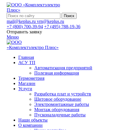
Поиск
mail@keplus.ru
vrn@keplus.ru
+7 (800) 700-39-94
+7 (495) 788-19-36
Отправить заявку
Меню
Главная
АСУ ТП
Автоматизация предприятий
Полезная информация
Термометрия
Магазин
Услуги
Разработка плат и устройств
Щитовое оборудование
Электромонтажные работы
Монтаж оборудования
Пусконаладочные работы
Наши объекты
О компании