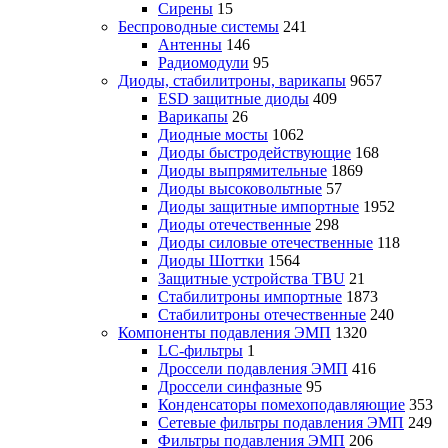
Сирены
15
Беспроводные системы
241
Антенны
146
Радиомодули
95
Диоды, стабилитроны, варикапы
9657
ESD защитные диоды
409
Варикапы
26
Диодные мосты
1062
Диоды быстродействующие
168
Диоды выпрямительные
1869
Диоды высоковольтные
57
Диоды защитные импортные
1952
Диоды отечественные
298
Диоды силовые отечественные
118
Диоды Шоттки
1564
Защитные устройства TBU
21
Стабилитроны импортные
1873
Стабилитроны отечественные
240
Компоненты подавления ЭМП
1320
LC-фильтры
1
Дроссели подавления ЭМП
416
Дроссели синфазные
95
Конденсаторы помехоподавляющие
353
Сетевые фильтры подавления ЭМП
249
Фильтры подавления ЭМП
206