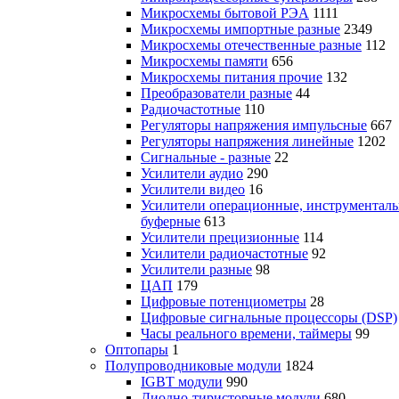
Микросхемы бытовой РЭА
1111
Микросхемы импортные разные
2349
Микросхемы отечественные разные
112
Микросхемы памяти
656
Микросхемы питания прочие
132
Преобразователи разные
44
Радиочастотные
110
Регуляторы напряжения импульсные
667
Регуляторы напряжения линейные
1202
Сигнальные - разные
22
Усилители аудио
290
Усилители видео
16
Усилители операционные, инструменталь
буферные
613
Усилители прецизионные
114
Усилители радиочастотные
92
Усилители разные
98
ЦАП
179
Цифровые потенциометры
28
Цифровые сигнальные процессоры (DSP)
Часы реального времени, таймеры
99
Оптопары
1
Полупроводниковые модули
1824
IGBT модули
990
Диодно-тиристорные модули
680