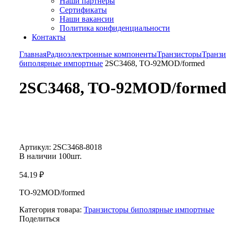
Наши партнёры
Сертификаты
Наши вакансии
Политика конфиденциальности
Контакты
Главная
Радиоэлектронные компоненты
Транзисторы
Транз
биполярные импортные
2SC3468, TO-92MOD/formed
2SC3468, TO-92MOD/forme
Увеличить
Артикул:
2SC3468-8018
В наличии
100
шт.
54.19
₽
TO-92MOD/formed
Категория товара:
Транзисторы биполярные импортные
Поделиться