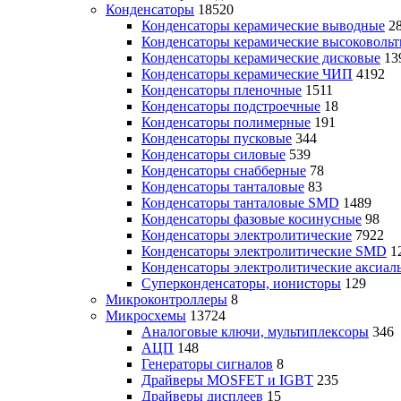
Конденсаторы
18520
Конденсаторы керамические выводные
2
Конденсаторы керамические высоковоль
Конденсаторы керамические дисковые
13
Конденсаторы керамические ЧИП
4192
Конденсаторы пленочные
1511
Конденсаторы подстроечные
18
Конденсаторы полимерные
191
Конденсаторы пусковые
344
Конденсаторы силовые
539
Конденсаторы снабберные
78
Конденсаторы танталовые
83
Конденсаторы танталовые SMD
1489
Конденсаторы фазовые косинусные
98
Конденсаторы электролитические
7922
Конденсаторы электролитические SMD
1
Конденсаторы электролитические аксиал
Суперконденсаторы, ионисторы
129
Микроконтроллеры
8
Микросхемы
13724
Аналоговые ключи, мультиплексоры
346
АЦП
148
Генераторы сигналов
8
Драйверы MOSFET и IGBT
235
Драйверы дисплеев
15