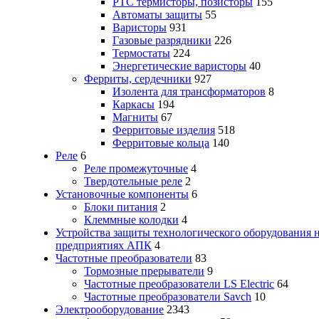
PTC термисторы, позисторы
155
Автоматы защиты
55
Варисторы
931
Газовые разрядники
226
Термостаты
224
Энергетические варисторы
40
Ферриты, сердечники
927
Изолента для трансформаторов
8
Каркасы
194
Магниты
67
Ферритовые изделия
518
Ферритовые кольца
140
Реле
6
Реле промежуточные
4
Твердотельные реле
2
Установочные компоненты
6
Блоки питания
2
Клеммные колодки
4
Устройства защиты технологического оборудования 
предприятиях АПК
4
Частотные преобразователи
83
Тормозные прерыватели
9
Частотные преобразователи LS Electric
64
Частотные преобразователи Savch
10
Электрооборудование
2343