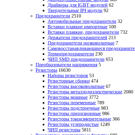
Драйверы для IGBT модулей
62
Твердотельные ВЧ модули
92
Предохранители
2510
Автомобильные предохранители
32
Вставки плавкие импортные
100
Вставки плавкие, предохранители
732
Держатели предохранителей
213
Предохранители низковольтные
7
Самовосстанавливающиеся предохраните
Термопредохранители
230
ЧИП SMD предохранители
653
Преобразователи напряжения
5
Резисторы
16630
Наборы резисторов
53
Резисторные сборки
474
Резисторы высоковольтные
67
Резисторы металлодиэлектрические
2080
Резисторы мощные
3772
Резисторы переменные
789
Резисторы подстроечные
983
Резисторы прецизионные
986
Резисторы токоизмерительные
366
Резисторы углеродистые
1249
ЧИП резисторы
5811