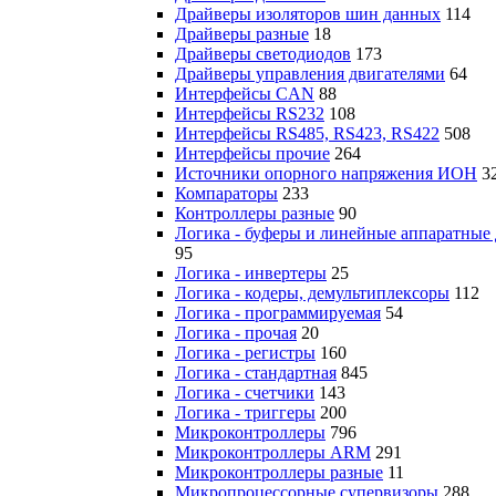
Драйверы изоляторов шин данных
114
Драйверы разные
18
Драйверы светодиодов
173
Драйверы управления двигателями
64
Интерфейсы CAN
88
Интерфейсы RS232
108
Интерфейсы RS485, RS423, RS422
508
Интерфейсы прочие
264
Источники опорного напряжения ИОН
3
Компараторы
233
Контроллеры разные
90
Логика - буферы и линейные аппаратные
95
Логика - инвертеры
25
Логика - кодеры, демультиплексоры
112
Логика - программируемая
54
Логика - прочая
20
Логика - регистры
160
Логика - стандартная
845
Логика - счетчики
143
Логика - триггеры
200
Микроконтроллеры
796
Микроконтроллеры ARM
291
Микроконтроллеры разные
11
Микропроцессорные супервизоры
288