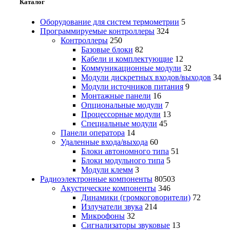
Каталог
Оборудование для систем термометрии
5
Программируемые контроллеры
324
Контроллеры
250
Базовые блоки
82
Кабели и комплектующие
12
Коммуникационные модули
32
Модули дискретных входов/выходов
34
Модули источников питания
9
Монтажные панели
16
Опциональные модули
7
Процессорные модули
13
Специальные модули
45
Панели оператора
14
Удаленные входа/выхода
60
Блоки автономного типа
51
Блоки модульного типа
5
Модули клемм
3
Радиоэлектронные компоненты
80503
Акустические компоненты
346
Динамики (громкоговорители)
72
Излучатели звука
214
Микрофоны
32
Сигнализаторы звуковые
13