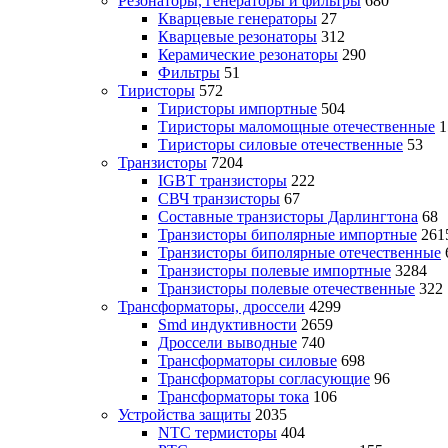
Резонаторы, генераторы и фильтры
680
Кварцевые генераторы
27
Кварцевые резонаторы
312
Керамические резонаторы
290
Фильтры
51
Тиристоры
572
Тиристоры импортные
504
Тиристоры маломощные отечественные
1
Тиристоры силовые отечественные
53
Транзисторы
7204
IGBT транзисторы
222
СВЧ транзисторы
67
Составные транзисторы Дарлингтона
68
Транзисторы биполярные импортные
261
Транзисторы биполярные отечественные
Транзисторы полевые импортные
3284
Транзисторы полевые отечественные
322
Трансформаторы, дроссели
4299
Smd индуктивности
2659
Дроссели выводные
740
Трансформаторы силовые
698
Трансформаторы согласующие
96
Трансформаторы тока
106
Устройства защиты
2035
NTC термисторы
404