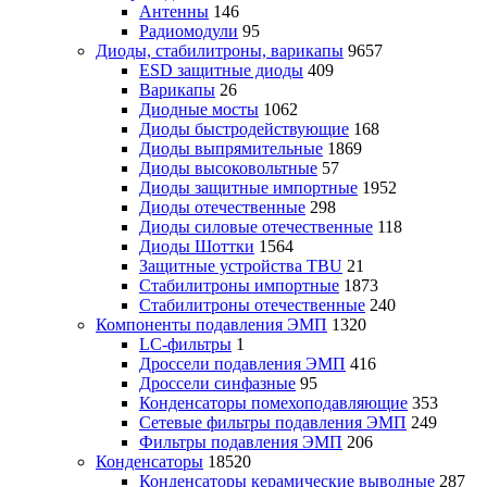
Антенны
146
Радиомодули
95
Диоды, стабилитроны, варикапы
9657
ESD защитные диоды
409
Варикапы
26
Диодные мосты
1062
Диоды быстродействующие
168
Диоды выпрямительные
1869
Диоды высоковольтные
57
Диоды защитные импортные
1952
Диоды отечественные
298
Диоды силовые отечественные
118
Диоды Шоттки
1564
Защитные устройства TBU
21
Стабилитроны импортные
1873
Стабилитроны отечественные
240
Компоненты подавления ЭМП
1320
LC-фильтры
1
Дроссели подавления ЭМП
416
Дроссели синфазные
95
Конденсаторы помехоподавляющие
353
Сетевые фильтры подавления ЭМП
249
Фильтры подавления ЭМП
206
Конденсаторы
18520
Конденсаторы керамические выводные
287