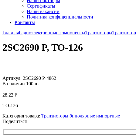
Наши партнёры
Сертификаты
Наши вакансии
Политика конфиденциальности
Контакты
Главная
Радиоэлектронные компоненты
Транзисторы
Транзисто
2SC2690 P, TO-126
Увеличить
Артикул:
2SC2690 P-4862
В наличии
100
шт.
28.22
₽
TO-126
Категория товара:
Транзисторы биполярные импортные
Поделиться