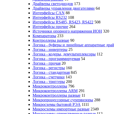
Драйверы светодиодов
173
Драйверы управления двигателями
64
Интерфейсы CAN
88
Интерфейсы RS232
108
Интерфейсы RS485, RS423, RS422
508
Интерфейсы прочие
264
Источники опорного напряжения ИОН
320
Компараторы
233
Контроллеры разные
90
Логика - буферы и линейные аппаратные дра
Логика - инвертеры
25
Логика - кодеры, демультиплексоры
112
Логика - программируемая
54
Логика - прочая
20
Логика - регистры
160
Логика - стандартная
845
Логика - счетчики
143
Логика - триггеры
200
Микроконтроллеры
796
Микроконтроллеры ARM
291
Микроконтроллеры разные
11
Микропроцессорные супервизоры
288
Микросхемы бытовой РЭА
1111
Микросхемы импортные разные
2349
Микросхемы отечественные разные
112