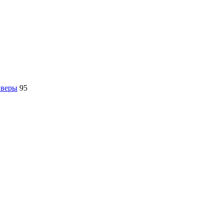
йверы
95