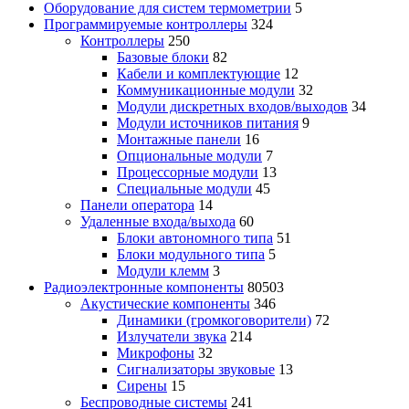
Оборудование для систем термометрии
5
Программируемые контроллеры
324
Контроллеры
250
Базовые блоки
82
Кабели и комплектующие
12
Коммуникационные модули
32
Модули дискретных входов/выходов
34
Модули источников питания
9
Монтажные панели
16
Опциональные модули
7
Процессорные модули
13
Специальные модули
45
Панели оператора
14
Удаленные входа/выхода
60
Блоки автономного типа
51
Блоки модульного типа
5
Модули клемм
3
Радиоэлектронные компоненты
80503
Акустические компоненты
346
Динамики (громкоговорители)
72
Излучатели звука
214
Микрофоны
32
Сигнализаторы звуковые
13
Сирены
15
Беспроводные системы
241