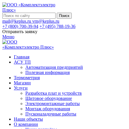
Поиск
mail@keplus.ru
vrn@keplus.ru
+7 (800) 700-39-94
+7 (495) 788-19-36
Отправить заявку
Меню
Главная
АСУ ТП
Автоматизация предприятий
Полезная информация
Термометрия
Магазин
Услуги
Разработка плат и устройств
Щитовое оборудование
Электромонтажные работы
Монтаж оборудования
Пусконаладочные работы
Наши объекты
О компании