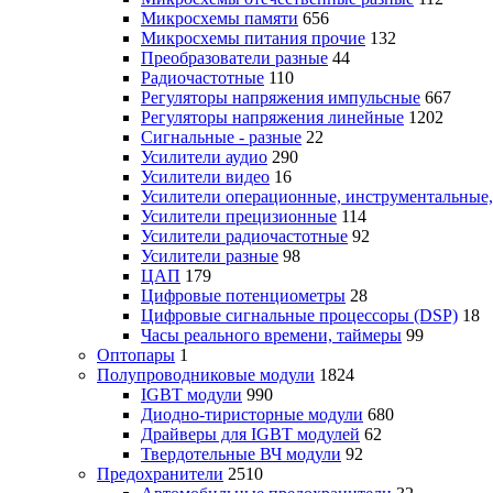
Микросхемы памяти
656
Микросхемы питания прочие
132
Преобразователи разные
44
Радиочастотные
110
Регуляторы напряжения импульсные
667
Регуляторы напряжения линейные
1202
Сигнальные - разные
22
Усилители аудио
290
Усилители видео
16
Усилители операционные, инструментальные
Усилители прецизионные
114
Усилители радиочастотные
92
Усилители разные
98
ЦАП
179
Цифровые потенциометры
28
Цифровые сигнальные процессоры (DSP)
18
Часы реального времени, таймеры
99
Оптопары
1
Полупроводниковые модули
1824
IGBT модули
990
Диодно-тиристорные модули
680
Драйверы для IGBT модулей
62
Твердотельные ВЧ модули
92
Предохранители
2510