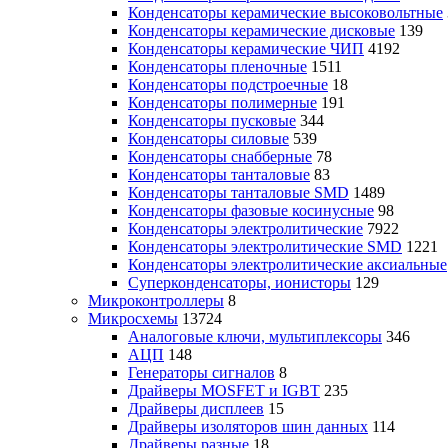
Конденсаторы керамические высоковольтные
Конденсаторы керамические дисковые
139
Конденсаторы керамические ЧИП
4192
Конденсаторы пленочные
1511
Конденсаторы подстроечные
18
Конденсаторы полимерные
191
Конденсаторы пусковые
344
Конденсаторы силовые
539
Конденсаторы снабберные
78
Конденсаторы танталовые
83
Конденсаторы танталовые SMD
1489
Конденсаторы фазовые косинусные
98
Конденсаторы электролитические
7922
Конденсаторы электролитические SMD
1221
Конденсаторы электролитические аксиальные
Суперконденсаторы, ионисторы
129
Микроконтроллеры
8
Микросхемы
13724
Аналоговые ключи, мультиплексоры
346
АЦП
148
Генераторы сигналов
8
Драйверы MOSFET и IGBT
235
Драйверы дисплеев
15
Драйверы изоляторов шин данных
114
Драйверы разные
18