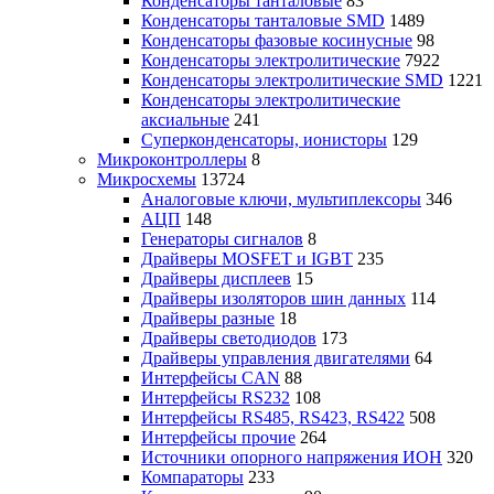
Конденсаторы танталовые
83
Конденсаторы танталовые SMD
1489
Конденсаторы фазовые косинусные
98
Конденсаторы электролитические
7922
Конденсаторы электролитические SMD
1221
Конденсаторы электролитические
аксиальные
241
Суперконденсаторы, ионисторы
129
Микроконтроллеры
8
Микросхемы
13724
Аналоговые ключи, мультиплексоры
346
АЦП
148
Генераторы сигналов
8
Драйверы MOSFET и IGBT
235
Драйверы дисплеев
15
Драйверы изоляторов шин данных
114
Драйверы разные
18
Драйверы светодиодов
173
Драйверы управления двигателями
64
Интерфейсы CAN
88
Интерфейсы RS232
108
Интерфейсы RS485, RS423, RS422
508
Интерфейсы прочие
264
Источники опорного напряжения ИОН
320
Компараторы
233