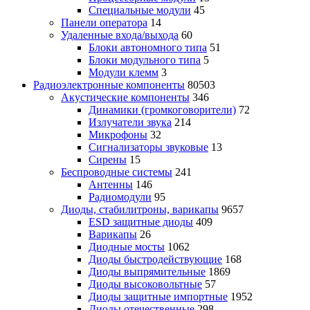
Специальные модули
45
Панели оператора
14
Удаленные входа/выхода
60
Блоки автономного типа
51
Блоки модульного типа
5
Модули клемм
3
Радиоэлектронные компоненты
80503
Акустические компоненты
346
Динамики (громкоговорители)
72
Излучатели звука
214
Микрофоны
32
Сигнализаторы звуковые
13
Сирены
15
Беспроводные системы
241
Антенны
146
Радиомодули
95
Диоды, стабилитроны, варикапы
9657
ESD защитные диоды
409
Варикапы
26
Диодные мосты
1062
Диоды быстродействующие
168
Диоды выпрямительные
1869
Диоды высоковольтные
57
Диоды защитные импортные
1952
Диоды отечественные
298