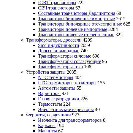
IGBT транзисторы
222
СВЧ транзисторы
67
Составные транзисторы Дарлингтона
68
Транзисторы биполярные импортные
2615
Транзисторы биполярные отечественные
625
Транзисторы полевые импортные
3284
Транзисторы полевые отечественные
322
Трансформаторы, дроссели
4299
Smd индуктивности
2659
Дроссели выводные
740
Трансформаторы силовые
698
Трансформаторы согласующие
96
Трансформаторы тока
106
Устройства защиты
2035
NTC термисторы
404
PTC термисторы, позисторы
155
Автоматы защиты
55
Варисторы
931
Газовые разрядники
226
Термостаты
224
Энергетические варисторы
40
Ферриты, сердечники
927
Изолента для трансформаторов
8
Каркасы
194
Магниты
67