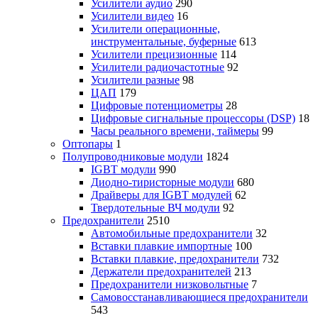
Усилители аудио
290
Усилители видео
16
Усилители операционные,
инструментальные, буферные
613
Усилители прецизионные
114
Усилители радиочастотные
92
Усилители разные
98
ЦАП
179
Цифровые потенциометры
28
Цифровые сигнальные процессоры (DSP)
18
Часы реального времени, таймеры
99
Оптопары
1
Полупроводниковые модули
1824
IGBT модули
990
Диодно-тиристорные модули
680
Драйверы для IGBT модулей
62
Твердотельные ВЧ модули
92
Предохранители
2510
Автомобильные предохранители
32
Вставки плавкие импортные
100
Вставки плавкие, предохранители
732
Держатели предохранителей
213
Предохранители низковольтные
7
Самовосстанавливающиеся предохранители
543