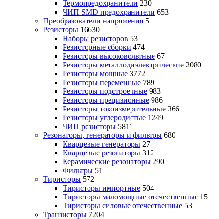
Термопредохранители
230
ЧИП SMD предохранители
653
Преобразователи напряжения
5
Резисторы
16630
Наборы резисторов
53
Резисторные сборки
474
Резисторы высоковольтные
67
Резисторы металлодиэлектрические
2080
Резисторы мощные
3772
Резисторы переменные
789
Резисторы подстроечные
983
Резисторы прецизионные
986
Резисторы токоизмерительные
366
Резисторы углеродистые
1249
ЧИП резисторы
5811
Резонаторы, генераторы и фильтры
680
Кварцевые генераторы
27
Кварцевые резонаторы
312
Керамические резонаторы
290
Фильтры
51
Тиристоры
572
Тиристоры импортные
504
Тиристоры маломощные отечественные
15
Тиристоры силовые отечественные
53
Транзисторы
7204