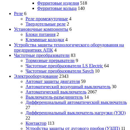
Ферритовые изделия
518
Ферритовые кольца
140
Реле
6
Реле промежуточные
4
Твердотельные реле
2
Установочные компоненты
6
Блоки питания
2
Клеммные колодки
4
Устройства защиты технологического оборудования на
предприятиях АПК
4
Частотные преобразователи
83
Тормозные прерыватели
9
Частотные преобразователи LS Electric
64
Частотные преобразователи Savch
10
Электрооборудование
2343
Автомат защиты двигателя
59
Автоматический воздушный выключатель
30
Автоматический выключатель
2067
Выключатель-разъединитель
14
Дифференциальный автоматический выключатель
27
Дифференциальный выключатель нагрузки (УЗО)
22
Контактор
113
Устройства защиты от дугового пробоя (УЗДП)
11