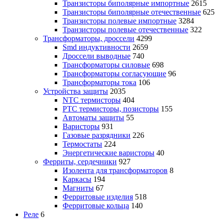
Транзисторы биполярные импортные
2615
Транзисторы биполярные отечественные
625
Транзисторы полевые импортные
3284
Транзисторы полевые отечественные
322
Трансформаторы, дроссели
4299
Smd индуктивности
2659
Дроссели выводные
740
Трансформаторы силовые
698
Трансформаторы согласующие
96
Трансформаторы тока
106
Устройства защиты
2035
NTC термисторы
404
PTC термисторы, позисторы
155
Автоматы защиты
55
Варисторы
931
Газовые разрядники
226
Термостаты
224
Энергетические варисторы
40
Ферриты, сердечники
927
Изолента для трансформаторов
8
Каркасы
194
Магниты
67
Ферритовые изделия
518
Ферритовые кольца
140
Реле
6