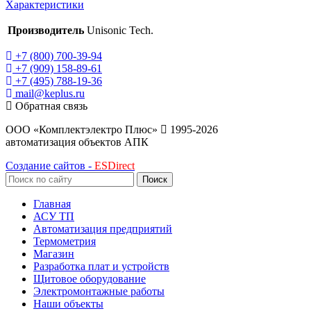
Характеристики
Производитель
Unisonic Tech.
+7 (800) 700-39-94
+7 (909) 158-89-61
+7 (495) 788-19-36
mail@keplus.ru
Обратная связь
ООО «Комплектэлектро Плюс»
1995-2026
автоматизация объектов АПК
Создание сайтов -
ESDirect
Поиск
Главная
АСУ ТП
Автоматизация предприятий
Термометрия
Магазин
Разработка плат и устройств
Щитовое оборудование
Электромонтажные работы
Наши объекты