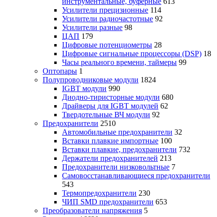
инструментальные, буферные
613
Усилители прецизионные
114
Усилители радиочастотные
92
Усилители разные
98
ЦАП
179
Цифровые потенциометры
28
Цифровые сигнальные процессоры (DSP)
18
Часы реального времени, таймеры
99
Оптопары
1
Полупроводниковые модули
1824
IGBT модули
990
Диодно-тиристорные модули
680
Драйверы для IGBT модулей
62
Твердотельные ВЧ модули
92
Предохранители
2510
Автомобильные предохранители
32
Вставки плавкие импортные
100
Вставки плавкие, предохранители
732
Держатели предохранителей
213
Предохранители низковольтные
7
Самовосстанавливающиеся предохранители
543
Термопредохранители
230
ЧИП SMD предохранители
653
Преобразователи напряжения
5