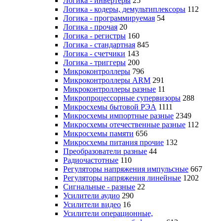
Логика - инвертеры
25
Логика - кодеры, демультиплексоры
112
Логика - программируемая
54
Логика - прочая
20
Логика - регистры
160
Логика - стандартная
845
Логика - счетчики
143
Логика - триггеры
200
Микроконтроллеры
796
Микроконтроллеры ARM
291
Микроконтроллеры разные
11
Микропроцессорные супервизоры
288
Микросхемы бытовой РЭА
1111
Микросхемы импортные разные
2349
Микросхемы отечественные разные
112
Микросхемы памяти
656
Микросхемы питания прочие
132
Преобразователи разные
44
Радиочастотные
110
Регуляторы напряжения импульсные
667
Регуляторы напряжения линейные
1202
Сигнальные - разные
22
Усилители аудио
290
Усилители видео
16
Усилители операционные,