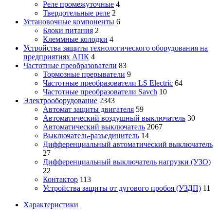
Реле промежуточные
4
Твердотельные реле
2
Установочные компоненты
6
Блоки питания
2
Клеммные колодки
4
Устройства защиты технологического оборудования на
предприятиях АПК
4
Частотные преобразователи
83
Тормозные прерыватели
9
Частотные преобразователи LS Electric
64
Частотные преобразователи Savch
10
Электрооборудование
2343
Автомат защиты двигателя
59
Автоматический воздушный выключатель
30
Автоматический выключатель
2067
Выключатель-разъединитель
14
Дифференциальный автоматический выключатель
27
Дифференциальный выключатель нагрузки (УЗО)
22
Контактор
113
Устройства защиты от дугового пробоя (УЗДП)
11
Характеристики