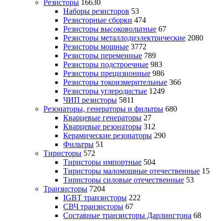
Резисторы
16630
Наборы резисторов
53
Резисторные сборки
474
Резисторы высоковольтные
67
Резисторы металлодиэлектрические
2080
Резисторы мощные
3772
Резисторы переменные
789
Резисторы подстроечные
983
Резисторы прецизионные
986
Резисторы токоизмерительные
366
Резисторы углеродистые
1249
ЧИП резисторы
5811
Резонаторы, генераторы и фильтры
680
Кварцевые генераторы
27
Кварцевые резонаторы
312
Керамические резонаторы
290
Фильтры
51
Тиристоры
572
Тиристоры импортные
504
Тиристоры маломощные отечественные
15
Тиристоры силовые отечественные
53
Транзисторы
7204
IGBT транзисторы
222
СВЧ транзисторы
67
Составные транзисторы Дарлингтона
68