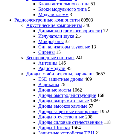
Блоки автономного типа
51
Блоки модульного типа
5
Модули клемм
3
Радиоэлектронные компоненты
80503
Акустические компоненты
346
Динамики (громкоговорители)
72
Излучатели звука
214
Микрофоны
32
Сигнализаторы звуковые
13
Сирены
15
Беспроводные системы
241
Антенны
146
Радиомодули
95
Диоды, стабилитроны, варикапы
9657
ESD защитные диоды
409
Варикапы
26
Диодные мосты
1062
Диоды быстродействующие
168
Диоды выпрямительные
1869
Диоды высоковольтные
57
Диоды защитные импортные
1952
Диоды отечественные
298
Диоды силовые отечественные
118
Диоды Шоттки
1564
Защитные устройства TBU
21