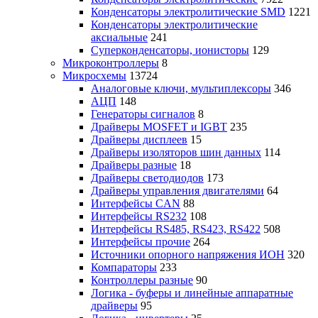
Конденсаторы электролитические SMD
1221
Конденсаторы электролитические
аксиальные
241
Суперконденсаторы, ионисторы
129
Микроконтроллеры
8
Микросхемы
13724
Аналоговые ключи, мультиплексоры
346
АЦП
148
Генераторы сигналов
8
Драйверы MOSFET и IGBT
235
Драйверы дисплеев
15
Драйверы изоляторов шин данных
114
Драйверы разные
18
Драйверы светодиодов
173
Драйверы управления двигателями
64
Интерфейсы CAN
88
Интерфейсы RS232
108
Интерфейсы RS485, RS423, RS422
508
Интерфейсы прочие
264
Источники опорного напряжения ИОН
320
Компараторы
233
Контроллеры разные
90
Логика - буферы и линейные аппаратные
драйверы
95