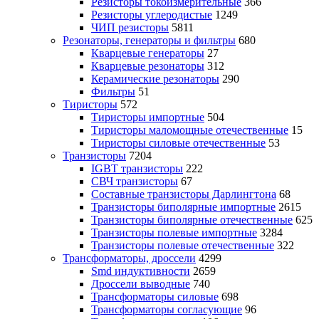
Резисторы токоизмерительные
366
Резисторы углеродистые
1249
ЧИП резисторы
5811
Резонаторы, генераторы и фильтры
680
Кварцевые генераторы
27
Кварцевые резонаторы
312
Керамические резонаторы
290
Фильтры
51
Тиристоры
572
Тиристоры импортные
504
Тиристоры маломощные отечественные
15
Тиристоры силовые отечественные
53
Транзисторы
7204
IGBT транзисторы
222
СВЧ транзисторы
67
Составные транзисторы Дарлингтона
68
Транзисторы биполярные импортные
2615
Транзисторы биполярные отечественные
625
Транзисторы полевые импортные
3284
Транзисторы полевые отечественные
322
Трансформаторы, дроссели
4299
Smd индуктивности
2659
Дроссели выводные
740
Трансформаторы силовые
698
Трансформаторы согласующие
96