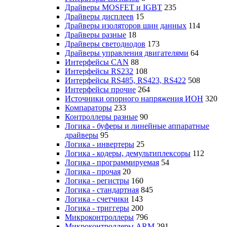
Драйверы MOSFET и IGBT
235
Драйверы дисплеев
15
Драйверы изоляторов шин данных
114
Драйверы разные
18
Драйверы светодиодов
173
Драйверы управления двигателями
64
Интерфейсы CAN
88
Интерфейсы RS232
108
Интерфейсы RS485, RS423, RS422
508
Интерфейсы прочие
264
Источники опорного напряжения ИОН
320
Компараторы
233
Контроллеры разные
90
Логика - буферы и линейные аппаратные
драйверы
95
Логика - инвертеры
25
Логика - кодеры, демультиплексоры
112
Логика - программируемая
54
Логика - прочая
20
Логика - регистры
160
Логика - стандартная
845
Логика - счетчики
143
Логика - триггеры
200
Микроконтроллеры
796
Микроконтроллеры ARM
291