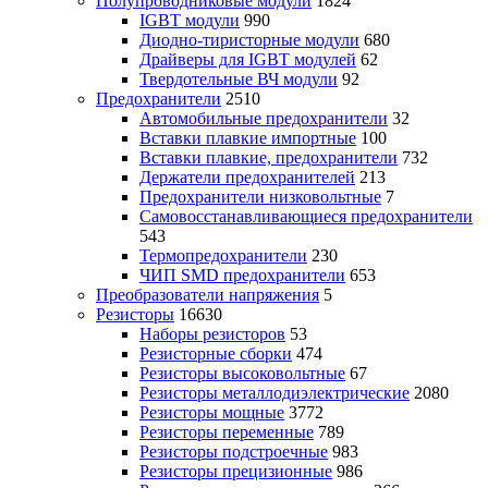
Полупроводниковые модули
1824
IGBT модули
990
Диодно-тиристорные модули
680
Драйверы для IGBT модулей
62
Твердотельные ВЧ модули
92
Предохранители
2510
Автомобильные предохранители
32
Вставки плавкие импортные
100
Вставки плавкие, предохранители
732
Держатели предохранителей
213
Предохранители низковольтные
7
Самовосстанавливающиеся предохранители
543
Термопредохранители
230
ЧИП SMD предохранители
653
Преобразователи напряжения
5
Резисторы
16630
Наборы резисторов
53
Резисторные сборки
474
Резисторы высоковольтные
67
Резисторы металлодиэлектрические
2080
Резисторы мощные
3772
Резисторы переменные
789
Резисторы подстроечные
983
Резисторы прецизионные
986