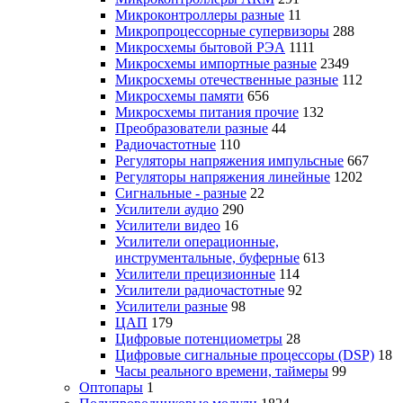
Микроконтроллеры разные
11
Микропроцессорные супервизоры
288
Микросхемы бытовой РЭА
1111
Микросхемы импортные разные
2349
Микросхемы отечественные разные
112
Микросхемы памяти
656
Микросхемы питания прочие
132
Преобразователи разные
44
Радиочастотные
110
Регуляторы напряжения импульсные
667
Регуляторы напряжения линейные
1202
Сигнальные - разные
22
Усилители аудио
290
Усилители видео
16
Усилители операционные,
инструментальные, буферные
613
Усилители прецизионные
114
Усилители радиочастотные
92
Усилители разные
98
ЦАП
179
Цифровые потенциометры
28
Цифровые сигнальные процессоры (DSP)
18
Часы реального времени, таймеры
99
Оптопары
1