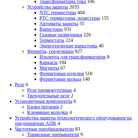
Трансформаторы тока
106
Устройства защиты
2035
NTC термисторы
404
PTC термисторы, позисторы
155
Автоматы защиты
55
Варисторы
931
Газовые разрядники
226
Термостаты
224
Энергетические варисторы
40
Ферриты, сердечники
927
Изолента для трансформаторов
8
Каркасы
194
Магниты
67
Ферритовые изделия
518
Ферритовые кольца
140
Реле
6
Реле промежуточные
4
Твердотельные реле
2
Установочные компоненты
6
Блоки питания
2
Клеммные колодки
4
Устройства защиты технологического оборудования на
предприятиях АПК
4
Частотные преобразователи
83
Тормозные прерыватели
9