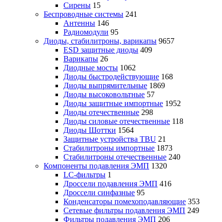
Сирены
15
Беспроводные системы
241
Антенны
146
Радиомодули
95
Диоды, стабилитроны, варикапы
9657
ESD защитные диоды
409
Варикапы
26
Диодные мосты
1062
Диоды быстродействующие
168
Диоды выпрямительные
1869
Диоды высоковольтные
57
Диоды защитные импортные
1952
Диоды отечественные
298
Диоды силовые отечественные
118
Диоды Шоттки
1564
Защитные устройства TBU
21
Стабилитроны импортные
1873
Стабилитроны отечественные
240
Компоненты подавления ЭМП
1320
LC-фильтры
1
Дроссели подавления ЭМП
416
Дроссели синфазные
95
Конденсаторы помехоподавляющие
353
Сетевые фильтры подавления ЭМП
249
Фильтры подавления ЭМП
206