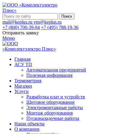
Поиск
mail@keplus.ru
vrn@keplus.ru
+7 (800) 700-39-94
+7 (495) 788-19-36
Отправить заявку
Меню
Главная
АСУ ТП
Автоматизация предприятий
Полезная информация
Термометрия
Магазин
Услуги
Разработка плат и устройств
Щитовое оборудование
Электромонтажные работы
Монтаж оборудования
Пусконаладочные работы
Наши объекты
О компании