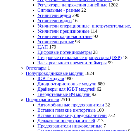
Регуляторы напряжения линейные
1202
Сигнальные - разные
22
Усилители аудио
290
Усилители видео
16
Усилители операционные, инструментальные
Усилители прецизионные
114
Усилители радиочастотные
92
Усилители разные
98
ЦАП
179
Цифровые потенциометры
28
Цифровые сигнальные процессоры (DSP)
18
Часы реального времени, таймеры
99
Оптопары
1
Полупроводниковые модули
1824
IGBT модули
990
Диодно-тиристорные модули
680
Драйверы для IGBT модулей
62
Твердотельные ВЧ модули
92
Предохранители
2510
Автомобильные предохранители
32
Вставки плавкие импортные
100
Вставки плавкие, предохранители
732
Держатели предохранителей
213
Предохранители низковольтные
7