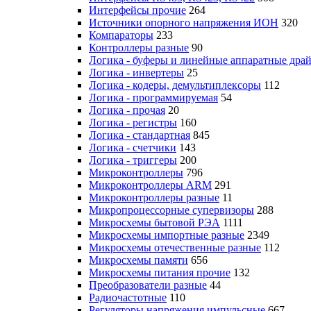
Интерфейсы прочие
264
Источники опорного напряжения ИОН
320
Компараторы
233
Контроллеры разные
90
Логика - буферы и линейные аппаратные дра
Логика - инвертеры
25
Логика - кодеры, демультиплексоры
112
Логика - программируемая
54
Логика - прочая
20
Логика - регистры
160
Логика - стандартная
845
Логика - счетчики
143
Логика - триггеры
200
Микроконтроллеры
796
Микроконтроллеры ARM
291
Микроконтроллеры разные
11
Микропроцессорные супервизоры
288
Микросхемы бытовой РЭА
1111
Микросхемы импортные разные
2349
Микросхемы отечественные разные
112
Микросхемы памяти
656
Микросхемы питания прочие
132
Преобразователи разные
44
Радиочастотные
110
Регуляторы напряжения импульсные
667