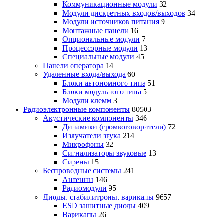
Коммуникационные модули
32
Модули дискретных входов/выходов
34
Модули источников питания
9
Монтажные панели
16
Опциональные модули
7
Процессорные модули
13
Специальные модули
45
Панели оператора
14
Удаленные входа/выхода
60
Блоки автономного типа
51
Блоки модульного типа
5
Модули клемм
3
Радиоэлектронные компоненты
80503
Акустические компоненты
346
Динамики (громкоговорители)
72
Излучатели звука
214
Микрофоны
32
Сигнализаторы звуковые
13
Сирены
15
Беспроводные системы
241
Антенны
146
Радиомодули
95
Диоды, стабилитроны, варикапы
9657
ESD защитные диоды
409
Варикапы
26