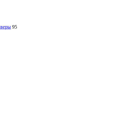
йверы
95