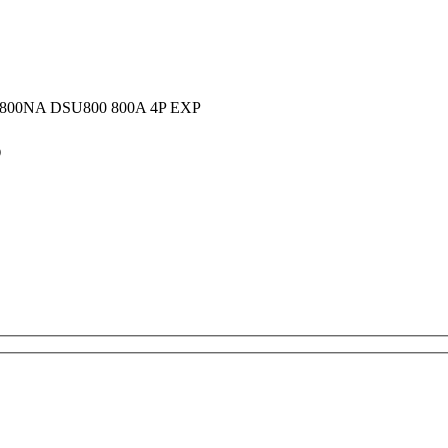
800NA DSU800 800A 4P EXP
P