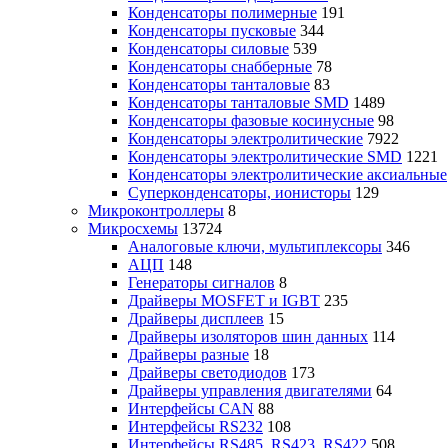
Конденсаторы полимерные
191
Конденсаторы пусковые
344
Конденсаторы силовые
539
Конденсаторы снабберные
78
Конденсаторы танталовые
83
Конденсаторы танталовые SMD
1489
Конденсаторы фазовые косинусные
98
Конденсаторы электролитические
7922
Конденсаторы электролитические SMD
1221
Конденсаторы электролитические аксиальные
Суперконденсаторы, ионисторы
129
Микроконтроллеры
8
Микросхемы
13724
Аналоговые ключи, мультиплексоры
346
АЦП
148
Генераторы сигналов
8
Драйверы MOSFET и IGBT
235
Драйверы дисплеев
15
Драйверы изоляторов шин данных
114
Драйверы разные
18
Драйверы светодиодов
173
Драйверы управления двигателями
64
Интерфейсы CAN
88
Интерфейсы RS232
108
Интерфейсы RS485, RS423, RS422
508