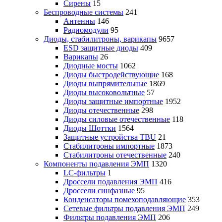
Сирены
15
Беспроводные системы
241
Антенны
146
Радиомодули
95
Диоды, стабилитроны, варикапы
9657
ESD защитные диоды
409
Варикапы
26
Диодные мосты
1062
Диоды быстродействующие
168
Диоды выпрямительные
1869
Диоды высоковольтные
57
Диоды защитные импортные
1952
Диоды отечественные
298
Диоды силовые отечественные
118
Диоды Шоттки
1564
Защитные устройства TBU
21
Стабилитроны импортные
1873
Стабилитроны отечественные
240
Компоненты подавления ЭМП
1320
LC-фильтры
1
Дроссели подавления ЭМП
416
Дроссели синфазные
95
Конденсаторы помехоподавляющие
353
Сетевые фильтры подавления ЭМП
249
Фильтры подавления ЭМП
206