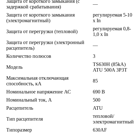
Защита от короткого замыкания (с
—
задержкой срабатывания)
Защита от короткого замыкания
регулируемая 5-10
(электромагнитный)
x In
регулируемая 0,8-
Защита от перегрузки (тепловой)
1,0 x In
Защита от перегрузки (электронный
—
расцепитель)
Количество полюсов
3
TS630H (85kA)
Модель
ATU 500A 3P3T
Максимальная отключающая
85
способность, кА
Номинальное напряжение АС
690 В
Номинальный ток, А
500
Расцепитель
ATU
тепловой/
Тип расцепителя
электромагнитный
Типоразмер
630AF