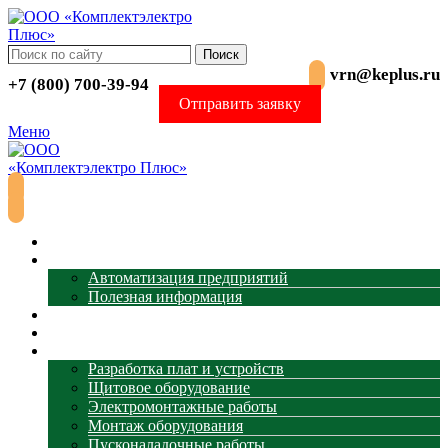
Поиск
vrn@keplus.ru
+7 (800) 700-39-94
Отправить заявку
Меню
Главная
АСУ ТП
Автоматизация предприятий
Полезная информация
Термометрия
Магазин
Услуги
Разработка плат и устройств
Щитовое оборудование
Электромонтажные работы
Монтаж оборудования
Пусконаладочные работы