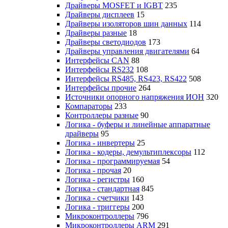
Драйверы MOSFET и IGBT
235
Драйверы дисплеев
15
Драйверы изоляторов шин данных
114
Драйверы разные
18
Драйверы светодиодов
173
Драйверы управления двигателями
64
Интерфейсы CAN
88
Интерфейсы RS232
108
Интерфейсы RS485, RS423, RS422
508
Интерфейсы прочие
264
Источники опорного напряжения ИОН
320
Компараторы
233
Контроллеры разные
90
Логика - буферы и линейные аппаратные
драйверы
95
Логика - инвертеры
25
Логика - кодеры, демультиплексоры
112
Логика - программируемая
54
Логика - прочая
20
Логика - регистры
160
Логика - стандартная
845
Логика - счетчики
143
Логика - триггеры
200
Микроконтроллеры
796
Микроконтроллеры ARM
291