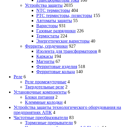
Трансформаторы тока
106
Устройства защиты
2035
NTC термисторы
404
PTC термисторы, позисторы
155
Автоматы защиты
55
Варисторы
931
Газовые разрядники
226
Термостаты
224
Энергетические варисторы
40
Ферриты, сердечники
927
Изолента для трансформаторов
8
Каркасы
194
Магниты
67
Ферритовые изделия
518
Ферритовые кольца
140
Реле
6
Реле промежуточные
4
Твердотельные реле
2
Установочные компоненты
6
Блоки питания
2
Клеммные колодки
4
Устройства защиты технологического оборудования на
предприятиях АПК
4
Частотные преобразователи
83
Тормозные прерыватели
9