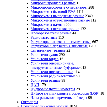
Микроконтроллеры разные
11
Микропроцессорные супервизоры
288
Микросхемы бытовой РЭА
1111
Микросхемы импортные разные
2349
Микросхемы отечественные разные
112
Микросхемы памяти
656
Микросхемы питания прочие
132
Преобразователи разные
44
Радиочастотные
110
Регуляторы напряжения импульсные
667
Регуляторы напряжения линейные
1202
Сигнальные - разные
22
Усилители аудио
290
Усилители видео
16
Усилители операционные,
инструментальные, буферные
613
Усилители прецизионные
114
Усилители радиочастотные
92
Усилители разные
98
ЦАП
179
Цифровые потенциометры
28
Цифровые сигнальные процессоры (DSP)
18
Часы реального времени, таймеры
99
Оптопары
1
Полупроводниковые модули
1824