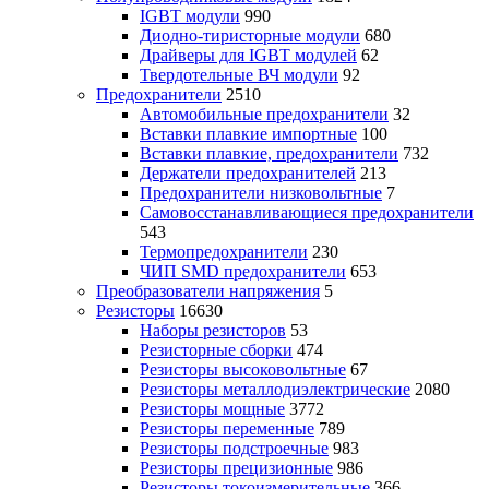
IGBT модули
990
Диодно-тиристорные модули
680
Драйверы для IGBT модулей
62
Твердотельные ВЧ модули
92
Предохранители
2510
Автомобильные предохранители
32
Вставки плавкие импортные
100
Вставки плавкие, предохранители
732
Держатели предохранителей
213
Предохранители низковольтные
7
Самовосстанавливающиеся предохранители
543
Термопредохранители
230
ЧИП SMD предохранители
653
Преобразователи напряжения
5
Резисторы
16630
Наборы резисторов
53
Резисторные сборки
474
Резисторы высоковольтные
67
Резисторы металлодиэлектрические
2080
Резисторы мощные
3772
Резисторы переменные
789
Резисторы подстроечные
983
Резисторы прецизионные
986
Резисторы токоизмерительные
366