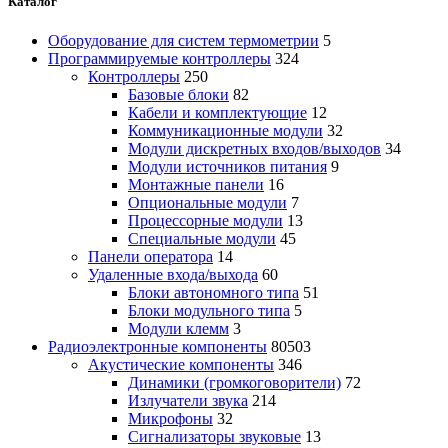
Каталог
Оборудование для систем термометрии
5
Программируемые контроллеры
324
Контроллеры
250
Базовые блоки
82
Кабели и комплектующие
12
Коммуникационные модули
32
Модули дискретных входов/выходов
34
Модули источников питания
9
Монтажные панели
16
Опциональные модули
7
Процессорные модули
13
Специальные модули
45
Панели оператора
14
Удаленные входа/выхода
60
Блоки автономного типа
51
Блоки модульного типа
5
Модули клемм
3
Радиоэлектронные компоненты
80503
Акустические компоненты
346
Динамики (громкоговорители)
72
Излучатели звука
214
Микрофоны
32
Сигнализаторы звуковые
13