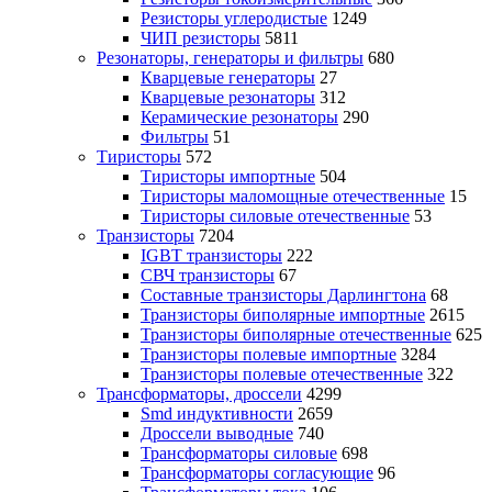
Резисторы углеродистые
1249
ЧИП резисторы
5811
Резонаторы, генераторы и фильтры
680
Кварцевые генераторы
27
Кварцевые резонаторы
312
Керамические резонаторы
290
Фильтры
51
Тиристоры
572
Тиристоры импортные
504
Тиристоры маломощные отечественные
15
Тиристоры силовые отечественные
53
Транзисторы
7204
IGBT транзисторы
222
СВЧ транзисторы
67
Составные транзисторы Дарлингтона
68
Транзисторы биполярные импортные
2615
Транзисторы биполярные отечественные
625
Транзисторы полевые импортные
3284
Транзисторы полевые отечественные
322
Трансформаторы, дроссели
4299
Smd индуктивности
2659
Дроссели выводные
740
Трансформаторы силовые
698
Трансформаторы согласующие
96