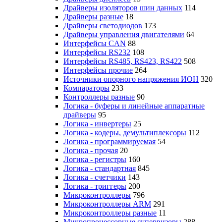
Драйверы изоляторов шин данных
114
Драйверы разные
18
Драйверы светодиодов
173
Драйверы управления двигателями
64
Интерфейсы CAN
88
Интерфейсы RS232
108
Интерфейсы RS485, RS423, RS422
508
Интерфейсы прочие
264
Источники опорного напряжения ИОН
320
Компараторы
233
Контроллеры разные
90
Логика - буферы и линейные аппаратные
драйверы
95
Логика - инвертеры
25
Логика - кодеры, демультиплексоры
112
Логика - программируемая
54
Логика - прочая
20
Логика - регистры
160
Логика - стандартная
845
Логика - счетчики
143
Логика - триггеры
200
Микроконтроллеры
796
Микроконтроллеры ARM
291
Микроконтроллеры разные
11
Микропроцессорные супервизоры
288