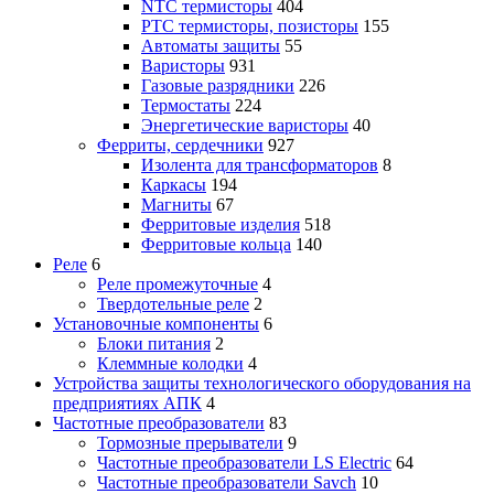
NTC термисторы
404
PTC термисторы, позисторы
155
Автоматы защиты
55
Варисторы
931
Газовые разрядники
226
Термостаты
224
Энергетические варисторы
40
Ферриты, сердечники
927
Изолента для трансформаторов
8
Каркасы
194
Магниты
67
Ферритовые изделия
518
Ферритовые кольца
140
Реле
6
Реле промежуточные
4
Твердотельные реле
2
Установочные компоненты
6
Блоки питания
2
Клеммные колодки
4
Устройства защиты технологического оборудования на
предприятиях АПК
4
Частотные преобразователи
83
Тормозные прерыватели
9
Частотные преобразователи LS Electric
64
Частотные преобразователи Savch
10