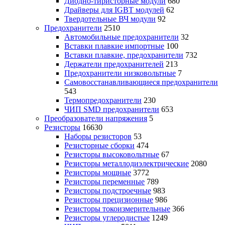
Диодно-тиристорные модули
680
Драйверы для IGBT модулей
62
Твердотельные ВЧ модули
92
Предохранители
2510
Автомобильные предохранители
32
Вставки плавкие импортные
100
Вставки плавкие, предохранители
732
Держатели предохранителей
213
Предохранители низковольтные
7
Самовосстанавливающиеся предохранители
543
Термопредохранители
230
ЧИП SMD предохранители
653
Преобразователи напряжения
5
Резисторы
16630
Наборы резисторов
53
Резисторные сборки
474
Резисторы высоковольтные
67
Резисторы металлодиэлектрические
2080
Резисторы мощные
3772
Резисторы переменные
789
Резисторы подстроечные
983
Резисторы прецизионные
986
Резисторы токоизмерительные
366
Резисторы углеродистые
1249