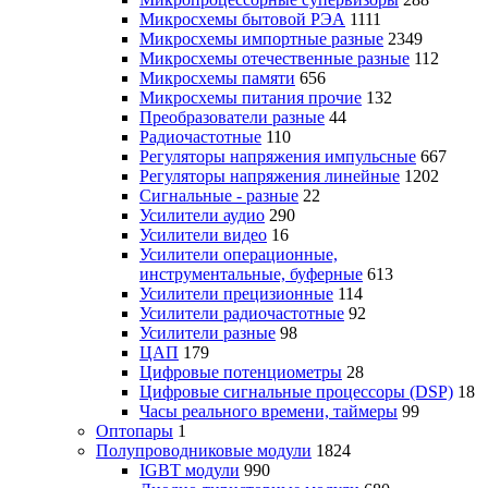
Микросхемы бытовой РЭА
1111
Микросхемы импортные разные
2349
Микросхемы отечественные разные
112
Микросхемы памяти
656
Микросхемы питания прочие
132
Преобразователи разные
44
Радиочастотные
110
Регуляторы напряжения импульсные
667
Регуляторы напряжения линейные
1202
Сигнальные - разные
22
Усилители аудио
290
Усилители видео
16
Усилители операционные,
инструментальные, буферные
613
Усилители прецизионные
114
Усилители радиочастотные
92
Усилители разные
98
ЦАП
179
Цифровые потенциометры
28
Цифровые сигнальные процессоры (DSP)
18
Часы реального времени, таймеры
99
Оптопары
1
Полупроводниковые модули
1824
IGBT модули
990