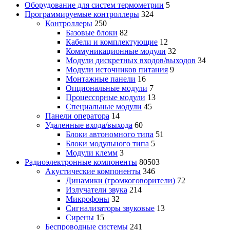
Оборудование для систем термометрии
5
Программируемые контроллеры
324
Контроллеры
250
Базовые блоки
82
Кабели и комплектующие
12
Коммуникационные модули
32
Модули дискретных входов/выходов
34
Модули источников питания
9
Монтажные панели
16
Опциональные модули
7
Процессорные модули
13
Специальные модули
45
Панели оператора
14
Удаленные входа/выхода
60
Блоки автономного типа
51
Блоки модульного типа
5
Модули клемм
3
Радиоэлектронные компоненты
80503
Акустические компоненты
346
Динамики (громкоговорители)
72
Излучатели звука
214
Микрофоны
32
Сигнализаторы звуковые
13
Сирены
15
Беспроводные системы
241