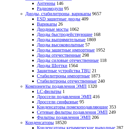
Антенны
146
Радиомодули
95
Диоды, стабилитроны, варикапы
9657
ESD защитные диоды
409
Варикапы
26
Диодные мосты
1062
Диоды быстродействующие
168
Диоды выпрямительные
1869
Диоды высоковольтные
57
Диоды защитные импортные
1952
Диоды отечественные
298
Диоды силовые отечественные
118
Диоды Шоттки
1564
Защитные устройства TBU
21
Стабилитроны импортные
1873
Стабилитроны отечественные
240
Компоненты подавления ЭМП
1320
LC-фильтры
1
Дроссели подавления ЭМП
416
Дроссели синфазные
95
Конденсаторы помехоподавляющие
353
Сетевые фильтры подавления ЭМП
249
Фильтры подавления ЭМП
206
Конденсаторы
18520
Конденсаторы керамические выводные
287