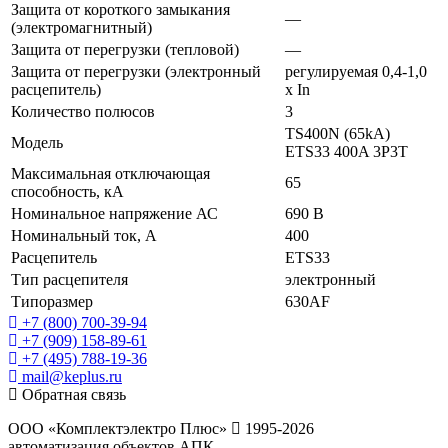
Защита от короткого замыкания
—
(электромагнитный)
Защита от перегрузки (тепловой)
—
Защита от перегрузки (электронный
регулируемая 0,4-1,0
расцепитель)
x In
Количество полюсов
3
TS400N (65kA)
Модель
ETS33 400A 3P3T
Максимальная отключающая
65
способность, кА
Номинальное напряжение АС
690 В
Номинальный ток, А
400
Расцепитель
ETS33
Тип расцепителя
электронный
Типоразмер
630AF
+7 (800) 700-39-94
+7 (909) 158-89-61
+7 (495) 788-19-36
mail@keplus.ru
Обратная связь
ООО «Комплектэлектро Плюс»
1995-2026
автоматизация объектов АПК