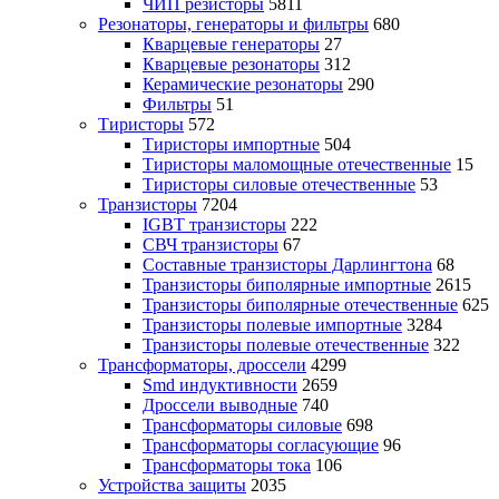
ЧИП резисторы
5811
Резонаторы, генераторы и фильтры
680
Кварцевые генераторы
27
Кварцевые резонаторы
312
Керамические резонаторы
290
Фильтры
51
Тиристоры
572
Тиристоры импортные
504
Тиристоры маломощные отечественные
15
Тиристоры силовые отечественные
53
Транзисторы
7204
IGBT транзисторы
222
СВЧ транзисторы
67
Составные транзисторы Дарлингтона
68
Транзисторы биполярные импортные
2615
Транзисторы биполярные отечественные
625
Транзисторы полевые импортные
3284
Транзисторы полевые отечественные
322
Трансформаторы, дроссели
4299
Smd индуктивности
2659
Дроссели выводные
740
Трансформаторы силовые
698
Трансформаторы согласующие
96
Трансформаторы тока
106
Устройства защиты
2035