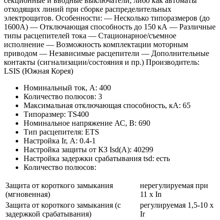
секционные и вводные выключатели, либо как автоматы
отходящих линий при сборке распределительных
электрощитов. Особенности: — Несколько типоразмеров (до
1600А) — Отключающая способность до 150 кА — Различные
типы расцепителей тока — Стационарное/съемное
исполнение — Возможность комплектации моторным
приводом — Независимые расцепители — Дополнительные
контакты (сигнализации/состояния и пр.) Производитель:
LSIS (Южная Корея)
Номинальный ток, А: 400
Количество полюсов: 3
Максимальная отключающая способность, кА: 65
Типоразмер: TS400
Номинальное напряжение АС, В: 690
Тип расцепителя: ETS
Настройка Ir, А: 0.4-1
Настройка защиты от КЗ Isd(А): 40299
Настройка задержки срабатывания tsd: есть
Количество полюсов:
Защита от короткого замыкания
нерегулируемая при
(мгновенная)
11 х In
Защита от короткого замыкания (с
регулируемая 1,5-10 x
задержкой срабатывания)
Ir