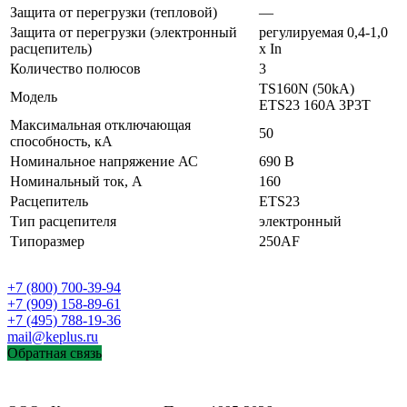
Защита от перегрузки (тепловой)
—
Защита от перегрузки (электронный
регулируемая 0,4-1,0
расцепитель)
x In
Количество полюсов
3
TS160N (50kA)
Модель
ETS23 160A 3P3T
Максимальная отключающая
50
способность, кА
Номинальное напряжение АС
690 В
Номинальный ток, А
160
Расцепитель
ETS23
Тип расцепителя
электронный
Типоразмер
250AF
+7 (800) 700-39-94
+7 (909) 158-89-61
+7 (495) 788-19-36
mail@keplus.ru
Обратная связь