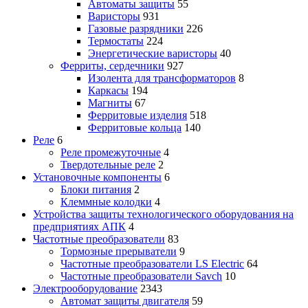
Автоматы защиты
55
Варисторы
931
Газовые разрядники
226
Термостаты
224
Энергетические варисторы
40
Ферриты, сердечники
927
Изолента для трансформаторов
8
Каркасы
194
Магниты
67
Ферритовые изделия
518
Ферритовые кольца
140
Реле
6
Реле промежуточные
4
Твердотельные реле
2
Установочные компоненты
6
Блоки питания
2
Клеммные колодки
4
Устройства защиты технологического оборудования на
предприятиях АПК
4
Частотные преобразователи
83
Тормозные прерыватели
9
Частотные преобразователи LS Electric
64
Частотные преобразователи Savch
10
Электрооборудование
2343
Автомат защиты двигателя
59