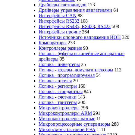
Драйверы светодиодов
173
Драйверы управления двигателями
64
Интерфейсы CAN
88
Интерфейсы RS232
108
Интерфейсы RS485, RS423, RS422
508
Интерфейсы прочие
264
Источники опорного напряжения ИОН
320
Компараторы
233
Контроллеры разные
90
Логика - буферы и линейные аппаратные
драйверы
95
Логика - инвертеры
25
Логика - кодеры, демультиплексоры
112
Логика - программируемая
54
Логика - прочая
20
Логика - регистры
160
Логика - стандартная
845
Логика - счетчики
143
Логика - триггеры
200
Микроконтроллеры
796
Микроконтроллеры ARM
291
Микроконтроллеры разные
11
Микропроцессорные супервизоры
288
Микросхемы бытовой РЭА
1111
Микросхемы импортные разные
2349