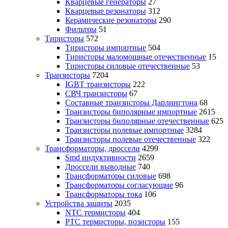
Кварцевые генераторы
27
Кварцевые резонаторы
312
Керамические резонаторы
290
Фильтры
51
Тиристоры
572
Тиристоры импортные
504
Тиристоры маломощные отечественные
15
Тиристоры силовые отечественные
53
Транзисторы
7204
IGBT транзисторы
222
СВЧ транзисторы
67
Составные транзисторы Дарлингтона
68
Транзисторы биполярные импортные
2615
Транзисторы биполярные отечественные
625
Транзисторы полевые импортные
3284
Транзисторы полевые отечественные
322
Трансформаторы, дроссели
4299
Smd индуктивности
2659
Дроссели выводные
740
Трансформаторы силовые
698
Трансформаторы согласующие
96
Трансформаторы тока
106
Устройства защиты
2035
NTC термисторы
404
PTC термисторы, позисторы
155