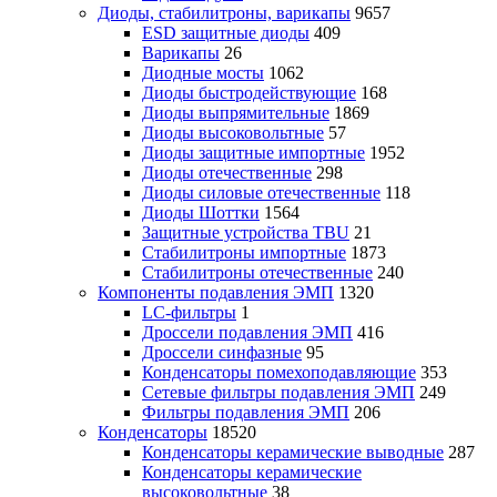
Диоды, стабилитроны, варикапы
9657
ESD защитные диоды
409
Варикапы
26
Диодные мосты
1062
Диоды быстродействующие
168
Диоды выпрямительные
1869
Диоды высоковольтные
57
Диоды защитные импортные
1952
Диоды отечественные
298
Диоды силовые отечественные
118
Диоды Шоттки
1564
Защитные устройства TBU
21
Стабилитроны импортные
1873
Стабилитроны отечественные
240
Компоненты подавления ЭМП
1320
LC-фильтры
1
Дроссели подавления ЭМП
416
Дроссели синфазные
95
Конденсаторы помехоподавляющие
353
Сетевые фильтры подавления ЭМП
249
Фильтры подавления ЭМП
206
Конденсаторы
18520
Конденсаторы керамические выводные
287
Конденсаторы керамические
высоковольтные
38