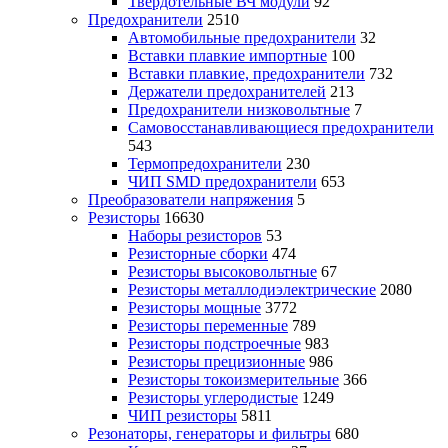
Твердотельные ВЧ модули
92
Предохранители
2510
Автомобильные предохранители
32
Вставки плавкие импортные
100
Вставки плавкие, предохранители
732
Держатели предохранителей
213
Предохранители низковольтные
7
Самовосстанавливающиеся предохранители
543
Термопредохранители
230
ЧИП SMD предохранители
653
Преобразователи напряжения
5
Резисторы
16630
Наборы резисторов
53
Резисторные сборки
474
Резисторы высоковольтные
67
Резисторы металлодиэлектрические
2080
Резисторы мощные
3772
Резисторы переменные
789
Резисторы подстроечные
983
Резисторы прецизионные
986
Резисторы токоизмерительные
366
Резисторы углеродистые
1249
ЧИП резисторы
5811
Резонаторы, генераторы и фильтры
680