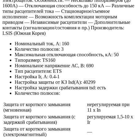
электрощитов. Особенности: — Несколько типоразмеров (до
1600А) — Отключающая способность до 150 кА — Различные
типы расцепителей тока — Стационарное/съемное
исполнение — Возможность комплектации моторным
приводом — Независимые расцепители — Дополнительные
контакты (сигнализации/состояния и пр.) Производитель:
LSIS (Южная Корея)
Номинальный ток, А: 160
Количество полюсов: 3
Максимальная отключающая способность, кА: 50
Типоразмер: TS160
Номинальное напряжение АС, В: 690
Тип расцепителя: ETS
Настройка Ir, А: 0.4-1
Настройка защиты от КЗ Isd(А): 40299
Настройка задержки срабатывания tsd: есть
Количество полюсов:
Защита от короткого замыкания
нерегулируемая при
(мгновенная)
11 х In
Защита от короткого замыкания (с
регулируемая 1,5-10 x
задержкой срабатывания)
Ir
Защита от короткого замыкания
—
(электромагнитный)