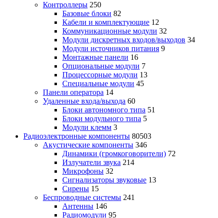
Контроллеры
250
Базовые блоки
82
Кабели и комплектующие
12
Коммуникационные модули
32
Модули дискретных входов/выходов
34
Модули источников питания
9
Монтажные панели
16
Опциональные модули
7
Процессорные модули
13
Специальные модули
45
Панели оператора
14
Удаленные входа/выхода
60
Блоки автономного типа
51
Блоки модульного типа
5
Модули клемм
3
Радиоэлектронные компоненты
80503
Акустические компоненты
346
Динамики (громкоговорители)
72
Излучатели звука
214
Микрофоны
32
Сигнализаторы звуковые
13
Сирены
15
Беспроводные системы
241
Антенны
146
Радиомодули
95