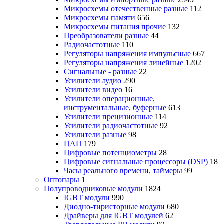
Микросхемы отечественные разные
112
Микросхемы памяти
656
Микросхемы питания прочие
132
Преобразователи разные
44
Радиочастотные
110
Регуляторы напряжения импульсные
667
Регуляторы напряжения линейные
1202
Сигнальные - разные
22
Усилители аудио
290
Усилители видео
16
Усилители операционные,
инструментальные, буферные
613
Усилители прецизионные
114
Усилители радиочастотные
92
Усилители разные
98
ЦАП
179
Цифровые потенциометры
28
Цифровые сигнальные процессоры (DSP)
18
Часы реального времени, таймеры
99
Оптопары
1
Полупроводниковые модули
1824
IGBT модули
990
Диодно-тиристорные модули
680
Драйверы для IGBT модулей
62