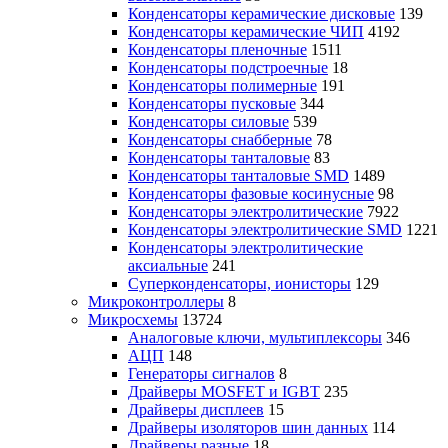
Конденсаторы керамические дисковые
139
Конденсаторы керамические ЧИП
4192
Конденсаторы пленочные
1511
Конденсаторы подстроечные
18
Конденсаторы полимерные
191
Конденсаторы пусковые
344
Конденсаторы силовые
539
Конденсаторы снабберные
78
Конденсаторы танталовые
83
Конденсаторы танталовые SMD
1489
Конденсаторы фазовые косинусные
98
Конденсаторы электролитические
7922
Конденсаторы электролитические SMD
1221
Конденсаторы электролитические
аксиальные
241
Суперконденсаторы, ионисторы
129
Микроконтроллеры
8
Микросхемы
13724
Аналоговые ключи, мультиплексоры
346
АЦП
148
Генераторы сигналов
8
Драйверы MOSFET и IGBT
235
Драйверы дисплеев
15
Драйверы изоляторов шин данных
114
Драйверы разные
18