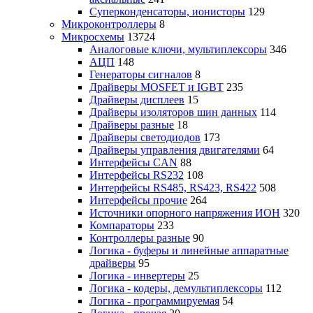
Суперконденсаторы, ионисторы
129
Микроконтроллеры
8
Микросхемы
13724
Аналоговые ключи, мультиплексоры
346
АЦП
148
Генераторы сигналов
8
Драйверы MOSFET и IGBT
235
Драйверы дисплеев
15
Драйверы изоляторов шин данных
114
Драйверы разные
18
Драйверы светодиодов
173
Драйверы управления двигателями
64
Интерфейсы CAN
88
Интерфейсы RS232
108
Интерфейсы RS485, RS423, RS422
508
Интерфейсы прочие
264
Источники опорного напряжения ИОН
320
Компараторы
233
Контроллеры разные
90
Логика - буферы и линейные аппаратные
драйверы
95
Логика - инвертеры
25
Логика - кодеры, демультиплексоры
112
Логика - программируемая
54