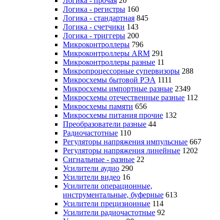
Логика - прочая
20
Логика - регистры
160
Логика - стандартная
845
Логика - счетчики
143
Логика - триггеры
200
Микроконтроллеры
796
Микроконтроллеры ARM
291
Микроконтроллеры разные
11
Микропроцессорные супервизоры
288
Микросхемы бытовой РЭА
1111
Микросхемы импортные разные
2349
Микросхемы отечественные разные
112
Микросхемы памяти
656
Микросхемы питания прочие
132
Преобразователи разные
44
Радиочастотные
110
Регуляторы напряжения импульсные
667
Регуляторы напряжения линейные
1202
Сигнальные - разные
22
Усилители аудио
290
Усилители видео
16
Усилители операционные,
инструментальные, буферные
613
Усилители прецизионные
114
Усилители радиочастотные
92