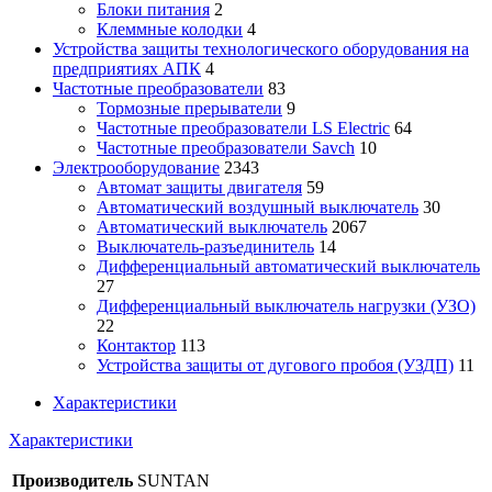
Блоки питания
2
Клеммные колодки
4
Устройства защиты технологического оборудования на
предприятиях АПК
4
Частотные преобразователи
83
Тормозные прерыватели
9
Частотные преобразователи LS Electric
64
Частотные преобразователи Savch
10
Электрооборудование
2343
Автомат защиты двигателя
59
Автоматический воздушный выключатель
30
Автоматический выключатель
2067
Выключатель-разъединитель
14
Дифференциальный автоматический выключатель
27
Дифференциальный выключатель нагрузки (УЗО)
22
Контактор
113
Устройства защиты от дугового пробоя (УЗДП)
11
Характеристики
Характеристики
Производитель
SUNTAN