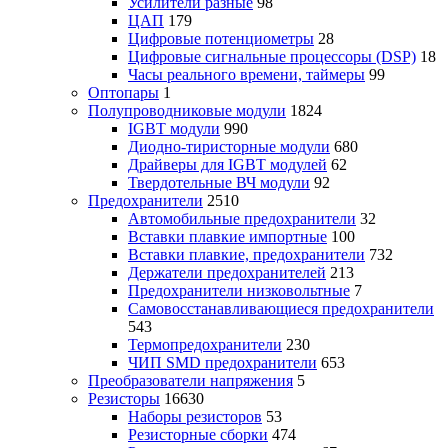
Усилители разные
98
ЦАП
179
Цифровые потенциометры
28
Цифровые сигнальные процессоры (DSP)
18
Часы реального времени, таймеры
99
Оптопары
1
Полупроводниковые модули
1824
IGBT модули
990
Диодно-тиристорные модули
680
Драйверы для IGBT модулей
62
Твердотельные ВЧ модули
92
Предохранители
2510
Автомобильные предохранители
32
Вставки плавкие импортные
100
Вставки плавкие, предохранители
732
Держатели предохранителей
213
Предохранители низковольтные
7
Самовосстанавливающиеся предохранители
543
Термопредохранители
230
ЧИП SMD предохранители
653
Преобразователи напряжения
5
Резисторы
16630
Наборы резисторов
53
Резисторные сборки
474