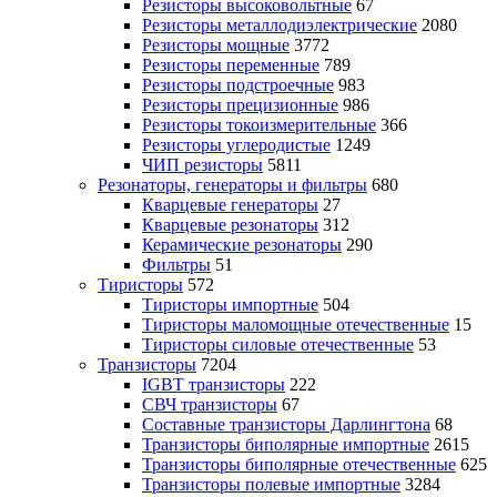
Резисторы высоковольтные
67
Резисторы металлодиэлектрические
2080
Резисторы мощные
3772
Резисторы переменные
789
Резисторы подстроечные
983
Резисторы прецизионные
986
Резисторы токоизмерительные
366
Резисторы углеродистые
1249
ЧИП резисторы
5811
Резонаторы, генераторы и фильтры
680
Кварцевые генераторы
27
Кварцевые резонаторы
312
Керамические резонаторы
290
Фильтры
51
Тиристоры
572
Тиристоры импортные
504
Тиристоры маломощные отечественные
15
Тиристоры силовые отечественные
53
Транзисторы
7204
IGBT транзисторы
222
СВЧ транзисторы
67
Составные транзисторы Дарлингтона
68
Транзисторы биполярные импортные
2615
Транзисторы биполярные отечественные
625
Транзисторы полевые импортные
3284