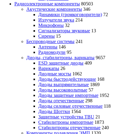
Радиоэлектронные компоненты
80503
Акустические компоненты
346
Динамики (громкоговорители)
72
Излучатели звука
214
Микрофоны
32
Сигнализаторы звуковые
13
Сирены
15
Беспроводные системы
241
Антенны
146
Радиомодули
95
Диоды, стабилитроны, варикапы
9657
ESD защитные диоды
409
Варикапы
26
Диодные мосты
1062
Диоды быстродействующие
168
Диоды выпрямительные
1869
Диоды высоковольтные
57
Диоды защитные импортные
1952
Диоды отечественные
298
Диоды силовые отечественные
118
Диоды Шоттки
1564
Защитные устройства TBU
21
Стабилитроны импортные
1873
Стабилитроны отечественные
240
Компоненты подавления ЭМП
1320