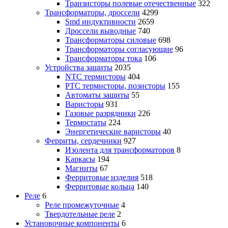
Транзисторы полевые отечественные
322
Трансформаторы, дроссели
4299
Smd индуктивности
2659
Дроссели выводные
740
Трансформаторы силовые
698
Трансформаторы согласующие
96
Трансформаторы тока
106
Устройства защиты
2035
NTC термисторы
404
PTC термисторы, позисторы
155
Автоматы защиты
55
Варисторы
931
Газовые разрядники
226
Термостаты
224
Энергетические варисторы
40
Ферриты, сердечники
927
Изолента для трансформаторов
8
Каркасы
194
Магниты
67
Ферритовые изделия
518
Ферритовые кольца
140
Реле
6
Реле промежуточные
4
Твердотельные реле
2
Установочные компоненты
6