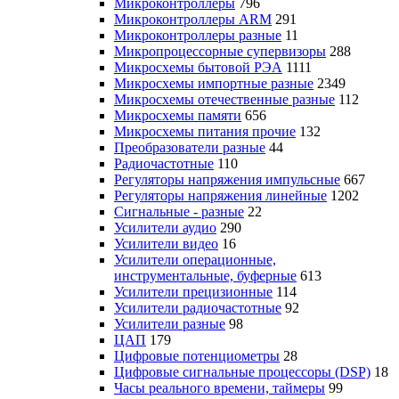
Микроконтроллеры
796
Микроконтроллеры ARM
291
Микроконтроллеры разные
11
Микропроцессорные супервизоры
288
Микросхемы бытовой РЭА
1111
Микросхемы импортные разные
2349
Микросхемы отечественные разные
112
Микросхемы памяти
656
Микросхемы питания прочие
132
Преобразователи разные
44
Радиочастотные
110
Регуляторы напряжения импульсные
667
Регуляторы напряжения линейные
1202
Сигнальные - разные
22
Усилители аудио
290
Усилители видео
16
Усилители операционные,
инструментальные, буферные
613
Усилители прецизионные
114
Усилители радиочастотные
92
Усилители разные
98
ЦАП
179
Цифровые потенциометры
28
Цифровые сигнальные процессоры (DSP)
18
Часы реального времени, таймеры
99