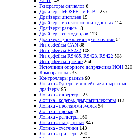
АЦП
148
Генераторы сигналов
8
Драйверы MOSFET и IGBT
235
Драйверы дисплеев
15
Драйверы изоляторов шин данных
114
Драйверы разные
18
Драйверы светодиодов
173
Драйверы управления двигателями
64
Интерфейсы CAN
88
Интерфейсы RS232
108
Интерфейсы RS485, RS423, RS422
508
Интерфейсы прочие
264
Источники опорного напряжения ИОН
320
Компараторы
233
Контроллеры разные
90
Логика - буферы и линейные аппаратные
драйверы
95
Логика - инвертеры
25
Логика - кодеры, демультиплексоры
112
Логика - программируемая
54
Логика - прочая
20
Логика - регистры
160
Логика - стандартная
845
Логика - счетчики
143
Логика - триггеры
200