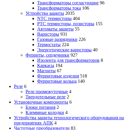
Трансформаторы согласующие
96
Трансформаторы тока
106
Устройства защиты
2035
NTC термисторы
404
PTC термисторы, позисторы
155
Автоматы защиты
55
Варисторы
931
Газовые разрядники
226
Термостаты
224
Энергетические варисторы
40
Ферриты, сердечники
927
Изолента для трансформаторов
8
Каркасы
194
Магниты
67
Ферритовые изделия
518
Ферритовые кольца
140
Реле
6
Реле промежуточные
4
Твердотельные реле
2
Установочные компоненты
6
Блоки питания
2
Клеммные колодки
4
Устройства защиты технологического оборудования на
предприятиях АПК
4
Частотные преобразователи
83