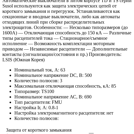
Автоматические выключатели в литом корпусе TD и TS серии
Susol используются как защита электрических цепей от
короткого замыкания и перегрузок. Устанавливаются как
секционные и вводные выключатели, либо как автоматы
отходящих линий при сборке распределительных
электрощитов. Особенности: — Несколько типоразмеров (до
1600А) — Отключающая способность до 150 кА — Различные
типы расцепителей тока — Стационарное/съемное
исполнение — Возможность комплектации моторным
приводом — Независимые расцепители — Дополнительные
контакты (сигнализации/состояния и пр.) Производитель:
LSIS (Южная Корея)
Номинальный ток, А: 63
Номинальное напряжение DC, В: 500
Количество полюсов: 3
Максимальная отключающая способность, кА: 85
Типоразмер: TS100
Номинальное напряжение АС, В: 690
Тип расцепителя: FMU
Настройка Ir, А: 0.8-1
Настройка электромагнитного расцепителя: нет
Количество полюсов:
Защита от короткого замыкания
—