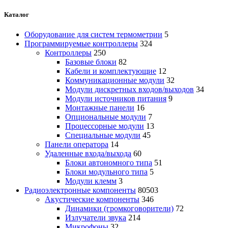
Каталог
Оборудование для систем термометрии
5
Программируемые контроллеры
324
Контроллеры
250
Базовые блоки
82
Кабели и комплектующие
12
Коммуникационные модули
32
Модули дискретных входов/выходов
34
Модули источников питания
9
Монтажные панели
16
Опциональные модули
7
Процессорные модули
13
Специальные модули
45
Панели оператора
14
Удаленные входа/выхода
60
Блоки автономного типа
51
Блоки модульного типа
5
Модули клемм
3
Радиоэлектронные компоненты
80503
Акустические компоненты
346
Динамики (громкоговорители)
72
Излучатели звука
214
Микрофоны
32