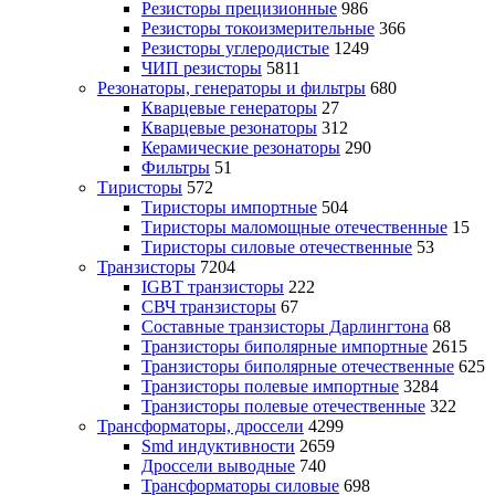
Резисторы прецизионные
986
Резисторы токоизмерительные
366
Резисторы углеродистые
1249
ЧИП резисторы
5811
Резонаторы, генераторы и фильтры
680
Кварцевые генераторы
27
Кварцевые резонаторы
312
Керамические резонаторы
290
Фильтры
51
Тиристоры
572
Тиристоры импортные
504
Тиристоры маломощные отечественные
15
Тиристоры силовые отечественные
53
Транзисторы
7204
IGBT транзисторы
222
СВЧ транзисторы
67
Составные транзисторы Дарлингтона
68
Транзисторы биполярные импортные
2615
Транзисторы биполярные отечественные
625
Транзисторы полевые импортные
3284
Транзисторы полевые отечественные
322
Трансформаторы, дроссели
4299
Smd индуктивности
2659
Дроссели выводные
740
Трансформаторы силовые
698