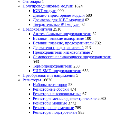
Оптопары
1
Полупроводниковые модули
1824
IGBT модули
990
Диодно-тиристорные модули
680
Драйверы для IGBT модулей
62
Твердотельные ВЧ модули
92
Предохранители
2510
Автомобильные предохранители
32
Вставки плавкие импортные
100
Вставки плавкие, предохранители
732
Держатели предохранителей
213
Предохранители низковольтные
7
Самовосстанавливающиеся предохранители
543
Термопредохранители
230
ЧИП SMD предохранители
653
Преобразователи напряжения
5
Резисторы
16630
Наборы резисторов
53
Резисторные сборки
474
Резисторы высоковольтные
67
Резисторы металлодиэлектрические
2080
Резисторы мощные
3772
Резисторы переменные
789
Резисторы подстроечные
983