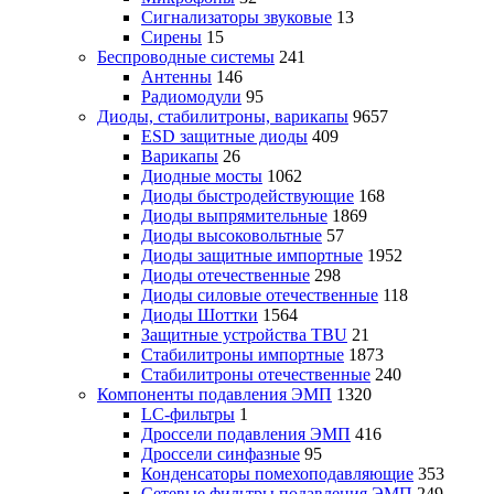
Сигнализаторы звуковые
13
Сирены
15
Беспроводные системы
241
Антенны
146
Радиомодули
95
Диоды, стабилитроны, варикапы
9657
ESD защитные диоды
409
Варикапы
26
Диодные мосты
1062
Диоды быстродействующие
168
Диоды выпрямительные
1869
Диоды высоковольтные
57
Диоды защитные импортные
1952
Диоды отечественные
298
Диоды силовые отечественные
118
Диоды Шоттки
1564
Защитные устройства TBU
21
Стабилитроны импортные
1873
Стабилитроны отечественные
240
Компоненты подавления ЭМП
1320
LC-фильтры
1
Дроссели подавления ЭМП
416
Дроссели синфазные
95
Конденсаторы помехоподавляющие
353
Сетевые фильтры подавления ЭМП
249