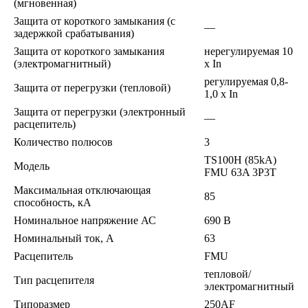
(мгновенная)
Защита от короткого замыкания (с
—
задержкой срабатывания)
Защита от короткого замыкания
нерегулируемая 10
(электромагнитный)
х In
регулируемая 0,8-
Защита от перегрузки (тепловой)
1,0 x In
Защита от перегрузки (электронный
—
расцепитель)
Количество полюсов
3
TS100H (85kA)
Модель
FMU 63A 3P3T
Максимальная отключающая
85
способность, кА
Номинальное напряжение АС
690 В
Номинальный ток, А
63
Расцепитель
FMU
тепловой/
Тип расцепителя
электромагнитный
Типоразмер
250AF