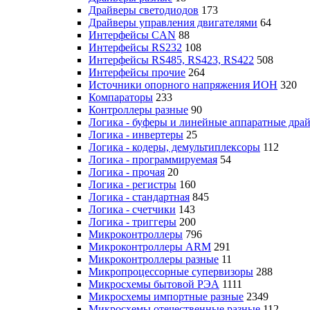
Драйверы светодиодов
173
Драйверы управления двигателями
64
Интерфейсы CAN
88
Интерфейсы RS232
108
Интерфейсы RS485, RS423, RS422
508
Интерфейсы прочие
264
Источники опорного напряжения ИОН
320
Компараторы
233
Контроллеры разные
90
Логика - буферы и линейные аппаратные дра
Логика - инвертеры
25
Логика - кодеры, демультиплексоры
112
Логика - программируемая
54
Логика - прочая
20
Логика - регистры
160
Логика - стандартная
845
Логика - счетчики
143
Логика - триггеры
200
Микроконтроллеры
796
Микроконтроллеры ARM
291
Микроконтроллеры разные
11
Микропроцессорные супервизоры
288
Микросхемы бытовой РЭА
1111
Микросхемы импортные разные
2349
Микросхемы отечественные разные
112