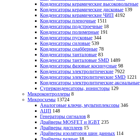
Конденсаторы керамические высоковольтные
Конденсаторы керамические дисковые
139
Конденсаторы керамические ЧИП
4192
Конденсаторы пленочные
1511
Конденсаторы подстроечные
18
Конденсаторы полимерные
191
Конденсаторы пусковые
344
Конденсаторы силовые
539
Конденсаторы снабберные
78
Конденсаторы танталовые
83
Конденсаторы танталовые SMD
1489
Конденсаторы фазовые косинусные
98
Конденсаторы электролитические
7922
Конденсаторы электролитические SMD
1221
Конденсаторы электролитические аксиальные
Суперконденсаторы, ионисторы
129
Микроконтроллеры
8
Микросхемы
13724
Аналоговые ключи, мультиплексоры
346
АЦП
148
Генераторы сигналов
8
Драйверы MOSFET и IGBT
235
Драйверы дисплеев
15
Драйверы изоляторов шин данных
114
Драйверы разные
18