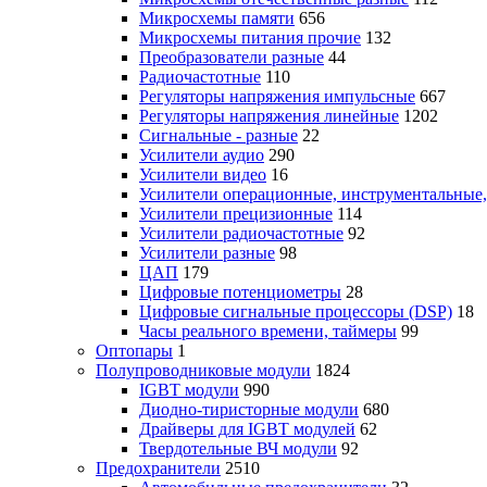
Микросхемы памяти
656
Микросхемы питания прочие
132
Преобразователи разные
44
Радиочастотные
110
Регуляторы напряжения импульсные
667
Регуляторы напряжения линейные
1202
Сигнальные - разные
22
Усилители аудио
290
Усилители видео
16
Усилители операционные, инструментальные
Усилители прецизионные
114
Усилители радиочастотные
92
Усилители разные
98
ЦАП
179
Цифровые потенциометры
28
Цифровые сигнальные процессоры (DSP)
18
Часы реального времени, таймеры
99
Оптопары
1
Полупроводниковые модули
1824
IGBT модули
990
Диодно-тиристорные модули
680
Драйверы для IGBT модулей
62
Твердотельные ВЧ модули
92
Предохранители
2510