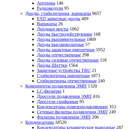
Антенны
146
Радиомодули
95
Диоды, стабилитроны, варикапы
9657
ESD защитные диоды
409
Варикапы
26
Диодные мосты
1062
Диоды быстродействующие
168
Диоды выпрямительные
1869
Диоды высоковольтные
57
Диоды защитные импортные
1952
Диоды отечественные
298
Диоды силовые отечественные
118
Диоды Шоттки
1564
Защитные устройства TBU
21
Стабилитроны импортные
1873
Стабилитроны отечественные
240
Компоненты подавления ЭМП
1320
LC-фильтры
1
Дроссели подавления ЭМП
416
Дроссели синфазные
95
Конденсаторы помехоподавляющие
353
Сетевые фильтры подавления ЭМП
249
Фильтры подавления ЭМП
206
Конденсаторы
18520
Конденсаторы керамические выводные
287