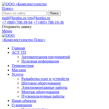
Поиск
mail@keplus.ru
vrn@keplus.ru
+7 (800) 700-39-94
+7 (495) 788-19-36
Отправить заявку
Меню
Главная
АСУ ТП
Автоматизация предприятий
Полезная информация
Термометрия
Магазин
Услуги
Разработка плат и устройств
Щитовое оборудование
Электромонтажные работы
Монтаж оборудования
Пусконаладочные работы
Наши объекты
О компании