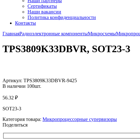
Наши партнёры
Сертификаты
Наши вакансии
Политика конфиденциальности
Контакты
Главная
Радиоэлектронные компоненты
Микросхемы
Микропроц
TPS3809K33DBVR, SOT23-3
Увеличить
Артикул:
TPS3809K33DBVR-9425
В наличии
100
шт.
56.32
₽
SOT23-3
Категория товара:
Микропроцессорные супервизоры
Поделиться