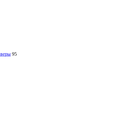
йверы
95