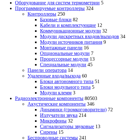
Оборудование для систем термометрии
5
Программируемые контроллеры
324
Контроллеры
250
Базовые блоки
82
Кабели и комплектующие
12
Коммуникационные модули
32
Модули дискретных входов/выходов
34
Модули источников питания
9
Монтажные панели
16
Опциональные модули
7
Процессорные модули
13
Специальные модули
45
Панели оператора
14
Удаленные входа/выхода
60
Блоки автономного типа
51
Блоки модульного типа
5
Модули клемм
3
Радиоэлектронные компоненты
80503
Акустические компоненты
346
Динамики (громкоговорители)
72
Излучатели звука
214
Микрофоны
32
Сигнализаторы звуковые
13
Сирены
15
Беспроводные системы
241