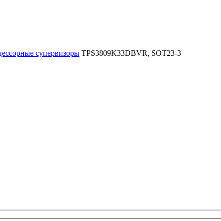
ессорные супервизоры
TPS3809K33DBVR, SOT23-3