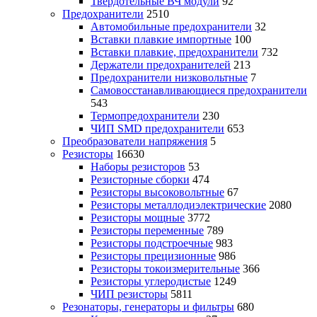
Твердотельные ВЧ модули
92
Предохранители
2510
Автомобильные предохранители
32
Вставки плавкие импортные
100
Вставки плавкие, предохранители
732
Держатели предохранителей
213
Предохранители низковольтные
7
Самовосстанавливающиеся предохранители
543
Термопредохранители
230
ЧИП SMD предохранители
653
Преобразователи напряжения
5
Резисторы
16630
Наборы резисторов
53
Резисторные сборки
474
Резисторы высоковольтные
67
Резисторы металлодиэлектрические
2080
Резисторы мощные
3772
Резисторы переменные
789
Резисторы подстроечные
983
Резисторы прецизионные
986
Резисторы токоизмерительные
366
Резисторы углеродистые
1249
ЧИП резисторы
5811
Резонаторы, генераторы и фильтры
680