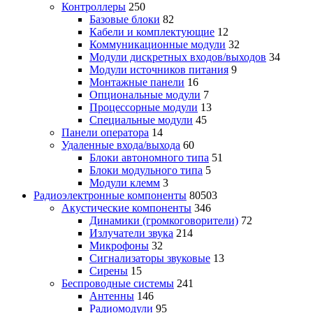
Контроллеры
250
Базовые блоки
82
Кабели и комплектующие
12
Коммуникационные модули
32
Модули дискретных входов/выходов
34
Модули источников питания
9
Монтажные панели
16
Опциональные модули
7
Процессорные модули
13
Специальные модули
45
Панели оператора
14
Удаленные входа/выхода
60
Блоки автономного типа
51
Блоки модульного типа
5
Модули клемм
3
Радиоэлектронные компоненты
80503
Акустические компоненты
346
Динамики (громкоговорители)
72
Излучатели звука
214
Микрофоны
32
Сигнализаторы звуковые
13
Сирены
15
Беспроводные системы
241
Антенны
146
Радиомодули
95