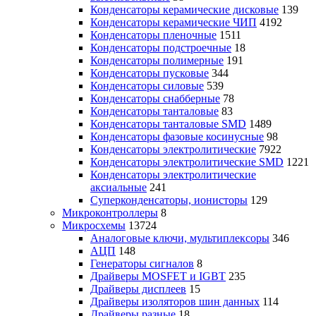
Конденсаторы керамические дисковые
139
Конденсаторы керамические ЧИП
4192
Конденсаторы пленочные
1511
Конденсаторы подстроечные
18
Конденсаторы полимерные
191
Конденсаторы пусковые
344
Конденсаторы силовые
539
Конденсаторы снабберные
78
Конденсаторы танталовые
83
Конденсаторы танталовые SMD
1489
Конденсаторы фазовые косинусные
98
Конденсаторы электролитические
7922
Конденсаторы электролитические SMD
1221
Конденсаторы электролитические
аксиальные
241
Суперконденсаторы, ионисторы
129
Микроконтроллеры
8
Микросхемы
13724
Аналоговые ключи, мультиплексоры
346
АЦП
148
Генераторы сигналов
8
Драйверы MOSFET и IGBT
235
Драйверы дисплеев
15
Драйверы изоляторов шин данных
114
Драйверы разные
18