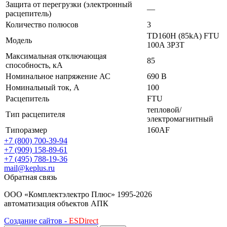
Защита от перегрузки (электронный
—
расцепитель)
Количество полюсов
3
TD160H (85kA) FTU
Модель
100A 3P3T
Максимальная отключающая
85
способность, кА
Номинальное напряжение АС
690 В
Номинальный ток, А
100
Расцепитель
FTU
тепловой/
Тип расцепителя
электромагнитный
Типоразмер
160AF
+7 (800) 700-39-94
+7 (909) 158-89-61
+7 (495) 788-19-36
mail@keplus.ru
Обратная связь
ООО «Комплектэлектро Плюс»
1995-2026
автоматизация объектов АПК
Создание сайтов -
ESDirect