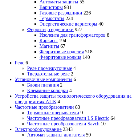
Автоматы защиты
55
Варисторы
931
Газовые разрядники
226
Термостаты
224
Энергетические варисторы
40
Ферриты, сердечники
927
Изолента для трансформаторов
8
Каркасы
194
Магниты
67
Ферритовые изделия
518
Ферритовые кольца
140
Реле
6
Реле промежуточные
4
Твердотельные реле
2
Установочные компоненты
6
Блоки питания
2
Клеммные колодки
4
Устройства защиты технологического оборудования на
предприятиях АПК
4
Частотные преобразователи
83
Тормозные прерыватели
9
Частотные преобразователи LS Electric
64
Частотные преобразователи Savch
10
Электрооборудование
2343
Автомат защиты двигателя
59