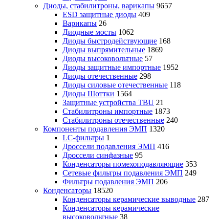
Диоды, стабилитроны, варикапы
9657
ESD защитные диоды
409
Варикапы
26
Диодные мосты
1062
Диоды быстродействующие
168
Диоды выпрямительные
1869
Диоды высоковольтные
57
Диоды защитные импортные
1952
Диоды отечественные
298
Диоды силовые отечественные
118
Диоды Шоттки
1564
Защитные устройства TBU
21
Стабилитроны импортные
1873
Стабилитроны отечественные
240
Компоненты подавления ЭМП
1320
LC-фильтры
1
Дроссели подавления ЭМП
416
Дроссели синфазные
95
Конденсаторы помехоподавляющие
353
Сетевые фильтры подавления ЭМП
249
Фильтры подавления ЭМП
206
Конденсаторы
18520
Конденсаторы керамические выводные
287
Конденсаторы керамические
высоковольтные
38