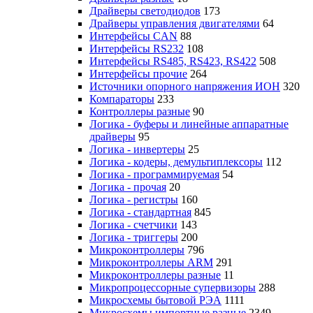
Драйверы светодиодов
173
Драйверы управления двигателями
64
Интерфейсы CAN
88
Интерфейсы RS232
108
Интерфейсы RS485, RS423, RS422
508
Интерфейсы прочие
264
Источники опорного напряжения ИОН
320
Компараторы
233
Контроллеры разные
90
Логика - буферы и линейные аппаратные
драйверы
95
Логика - инвертеры
25
Логика - кодеры, демультиплексоры
112
Логика - программируемая
54
Логика - прочая
20
Логика - регистры
160
Логика - стандартная
845
Логика - счетчики
143
Логика - триггеры
200
Микроконтроллеры
796
Микроконтроллеры ARM
291
Микроконтроллеры разные
11
Микропроцессорные супервизоры
288
Микросхемы бытовой РЭА
1111
Микросхемы импортные разные
2349