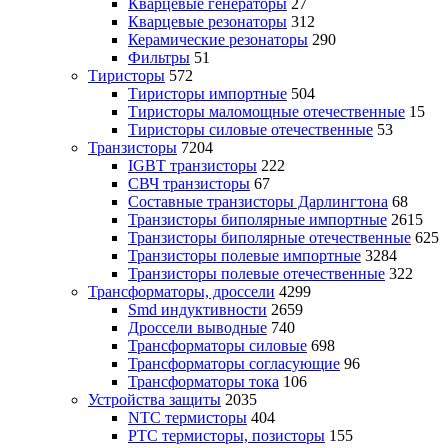
Кварцевые генераторы
27
Кварцевые резонаторы
312
Керамические резонаторы
290
Фильтры
51
Тиристоры
572
Тиристоры импортные
504
Тиристоры маломощные отечественные
15
Тиристоры силовые отечественные
53
Транзисторы
7204
IGBT транзисторы
222
СВЧ транзисторы
67
Составные транзисторы Дарлингтона
68
Транзисторы биполярные импортные
2615
Транзисторы биполярные отечественные
625
Транзисторы полевые импортные
3284
Транзисторы полевые отечественные
322
Трансформаторы, дроссели
4299
Smd индуктивности
2659
Дроссели выводные
740
Трансформаторы силовые
698
Трансформаторы согласующие
96
Трансформаторы тока
106
Устройства защиты
2035
NTC термисторы
404
PTC термисторы, позисторы
155