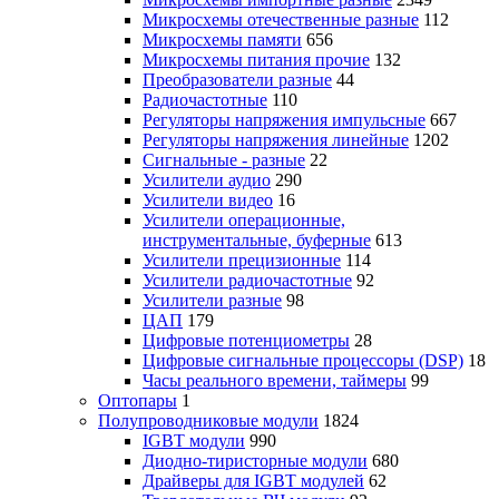
Микросхемы отечественные разные
112
Микросхемы памяти
656
Микросхемы питания прочие
132
Преобразователи разные
44
Радиочастотные
110
Регуляторы напряжения импульсные
667
Регуляторы напряжения линейные
1202
Сигнальные - разные
22
Усилители аудио
290
Усилители видео
16
Усилители операционные,
инструментальные, буферные
613
Усилители прецизионные
114
Усилители радиочастотные
92
Усилители разные
98
ЦАП
179
Цифровые потенциометры
28
Цифровые сигнальные процессоры (DSP)
18
Часы реального времени, таймеры
99
Оптопары
1
Полупроводниковые модули
1824
IGBT модули
990
Диодно-тиристорные модули
680
Драйверы для IGBT модулей
62