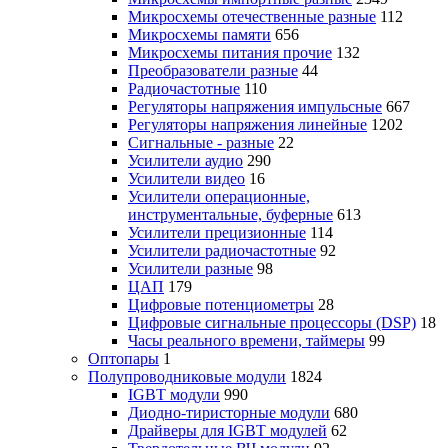
Микросхемы отечественные разные
112
Микросхемы памяти
656
Микросхемы питания прочие
132
Преобразователи разные
44
Радиочастотные
110
Регуляторы напряжения импульсные
667
Регуляторы напряжения линейные
1202
Сигнальные - разные
22
Усилители аудио
290
Усилители видео
16
Усилители операционные,
инструментальные, буферные
613
Усилители прецизионные
114
Усилители радиочастотные
92
Усилители разные
98
ЦАП
179
Цифровые потенциометры
28
Цифровые сигнальные процессоры (DSP)
18
Часы реального времени, таймеры
99
Оптопары
1
Полупроводниковые модули
1824
IGBT модули
990
Диодно-тиристорные модули
680
Драйверы для IGBT модулей
62