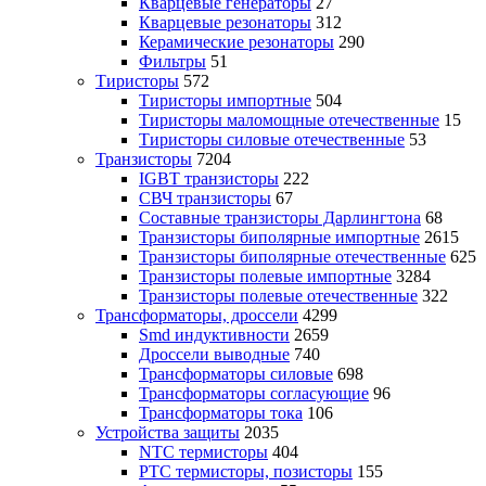
Кварцевые генераторы
27
Кварцевые резонаторы
312
Керамические резонаторы
290
Фильтры
51
Тиристоры
572
Тиристоры импортные
504
Тиристоры маломощные отечественные
15
Тиристоры силовые отечественные
53
Транзисторы
7204
IGBT транзисторы
222
СВЧ транзисторы
67
Составные транзисторы Дарлингтона
68
Транзисторы биполярные импортные
2615
Транзисторы биполярные отечественные
625
Транзисторы полевые импортные
3284
Транзисторы полевые отечественные
322
Трансформаторы, дроссели
4299
Smd индуктивности
2659
Дроссели выводные
740
Трансформаторы силовые
698
Трансформаторы согласующие
96
Трансформаторы тока
106
Устройства защиты
2035
NTC термисторы
404
PTC термисторы, позисторы
155