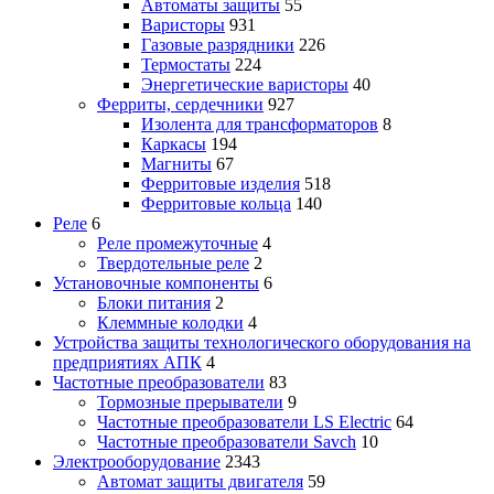
Автоматы защиты
55
Варисторы
931
Газовые разрядники
226
Термостаты
224
Энергетические варисторы
40
Ферриты, сердечники
927
Изолента для трансформаторов
8
Каркасы
194
Магниты
67
Ферритовые изделия
518
Ферритовые кольца
140
Реле
6
Реле промежуточные
4
Твердотельные реле
2
Установочные компоненты
6
Блоки питания
2
Клеммные колодки
4
Устройства защиты технологического оборудования на
предприятиях АПК
4
Частотные преобразователи
83
Тормозные прерыватели
9
Частотные преобразователи LS Electric
64
Частотные преобразователи Savch
10
Электрооборудование
2343
Автомат защиты двигателя
59