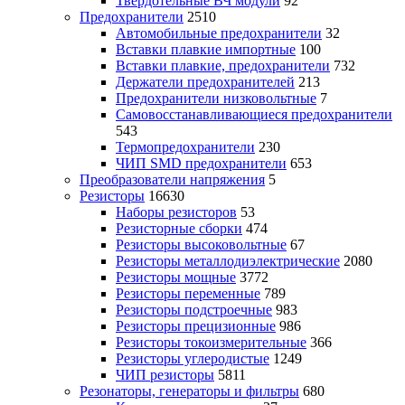
Твердотельные ВЧ модули
92
Предохранители
2510
Автомобильные предохранители
32
Вставки плавкие импортные
100
Вставки плавкие, предохранители
732
Держатели предохранителей
213
Предохранители низковольтные
7
Самовосстанавливающиеся предохранители
543
Термопредохранители
230
ЧИП SMD предохранители
653
Преобразователи напряжения
5
Резисторы
16630
Наборы резисторов
53
Резисторные сборки
474
Резисторы высоковольтные
67
Резисторы металлодиэлектрические
2080
Резисторы мощные
3772
Резисторы переменные
789
Резисторы подстроечные
983
Резисторы прецизионные
986
Резисторы токоизмерительные
366
Резисторы углеродистые
1249
ЧИП резисторы
5811
Резонаторы, генераторы и фильтры
680