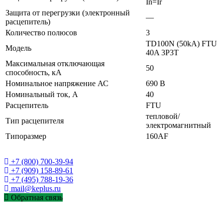
In=Ir
Защита от перегрузки (электронный
—
расцепитель)
Количество полюсов
3
TD100N (50kA) FTU
Модель
40A 3P3T
Максимальная отключающая
50
способность, кА
Номинальное напряжение АС
690 В
Номинальный ток, А
40
Расцепитель
FTU
тепловой/
Тип расцепителя
электромагнитный
Типоразмер
160AF
+7 (800) 700-39-94
+7 (909) 158-89-61
+7 (495) 788-19-36
mail@keplus.ru
Обратная связь