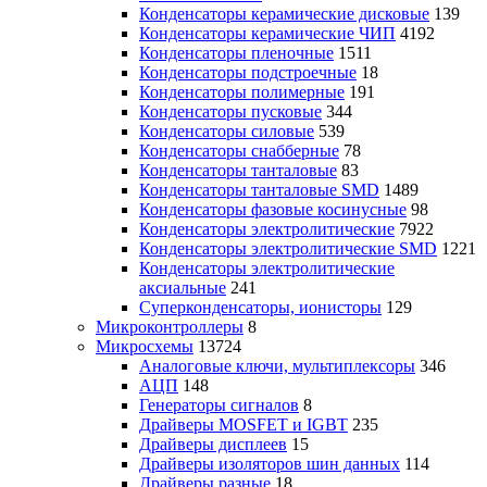
Конденсаторы керамические дисковые
139
Конденсаторы керамические ЧИП
4192
Конденсаторы пленочные
1511
Конденсаторы подстроечные
18
Конденсаторы полимерные
191
Конденсаторы пусковые
344
Конденсаторы силовые
539
Конденсаторы снабберные
78
Конденсаторы танталовые
83
Конденсаторы танталовые SMD
1489
Конденсаторы фазовые косинусные
98
Конденсаторы электролитические
7922
Конденсаторы электролитические SMD
1221
Конденсаторы электролитические
аксиальные
241
Суперконденсаторы, ионисторы
129
Микроконтроллеры
8
Микросхемы
13724
Аналоговые ключи, мультиплексоры
346
АЦП
148
Генераторы сигналов
8
Драйверы MOSFET и IGBT
235
Драйверы дисплеев
15
Драйверы изоляторов шин данных
114
Драйверы разные
18