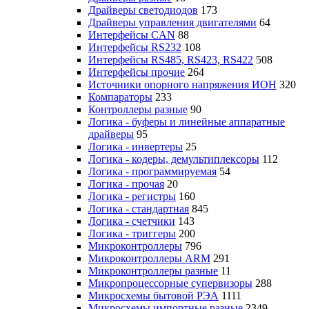
Драйверы светодиодов
173
Драйверы управления двигателями
64
Интерфейсы CAN
88
Интерфейсы RS232
108
Интерфейсы RS485, RS423, RS422
508
Интерфейсы прочие
264
Источники опорного напряжения ИОН
320
Компараторы
233
Контроллеры разные
90
Логика - буферы и линейные аппаратные
драйверы
95
Логика - инвертеры
25
Логика - кодеры, демультиплексоры
112
Логика - программируемая
54
Логика - прочая
20
Логика - регистры
160
Логика - стандартная
845
Логика - счетчики
143
Логика - триггеры
200
Микроконтроллеры
796
Микроконтроллеры ARM
291
Микроконтроллеры разные
11
Микропроцессорные супервизоры
288
Микросхемы бытовой РЭА
1111
Микросхемы импортные разные
2349