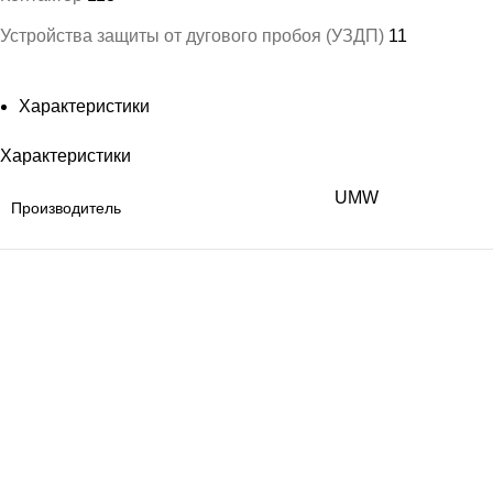
Устройства защиты от дугового пробоя (УЗДП)
11
Характеристики
Характеристики
UMW
Производитель
+7 (800) 700-39-94
+7 (909) 158-89-61
+7 (495) 788-19-36
mail@keplus.ru
Обратная связь
ООО «Комплектэлектро Плюс»
1995-2026
автоматизация объектов АПК