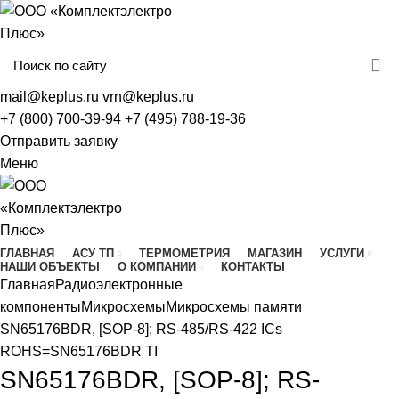
mail@keplus.ru
vrn@keplus.ru
+7 (800) 700-39-94
+7 (495) 788-19-36
Отправить заявку
Меню
ГЛАВНАЯ
АСУ ТП
ТЕРМОМЕТРИЯ
МАГАЗИН
УСЛУГИ
НАШИ ОБЪЕКТЫ
О КОМПАНИИ
КОНТАКТЫ
Главная
Радиоэлектронные
компоненты
Микросхемы
Микросхемы памяти
SN65176BDR, [SOP-8]; RS-485/RS-422 ICs
ROHS=SN65176BDR TI
SN65176BDR, [SOP-8]; RS-