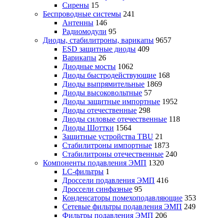
Сирены
15
Беспроводные системы
241
Антенны
146
Радиомодули
95
Диоды, стабилитроны, варикапы
9657
ESD защитные диоды
409
Варикапы
26
Диодные мосты
1062
Диоды быстродействующие
168
Диоды выпрямительные
1869
Диоды высоковольтные
57
Диоды защитные импортные
1952
Диоды отечественные
298
Диоды силовые отечественные
118
Диоды Шоттки
1564
Защитные устройства TBU
21
Стабилитроны импортные
1873
Стабилитроны отечественные
240
Компоненты подавления ЭМП
1320
LC-фильтры
1
Дроссели подавления ЭМП
416
Дроссели синфазные
95
Конденсаторы помехоподавляющие
353
Сетевые фильтры подавления ЭМП
249
Фильтры подавления ЭМП
206