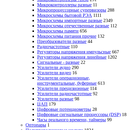
Микроконтроллеры разные
11
Микропроцессорные супервизоры
288
Микросхемы бытовой РЭА
1111
Микросхемы импортные разные
2349
Микросхемы отечественные разные
112
Микросхемы памяти
656
Микросхемы питания прочие
132
Преобразователи разные
44
Радиочастотные
110
Регуляторы напряжения импульсные
667
Регуляторы напряжения линейные
1202
Сигнальные - разные
22
Усилители аудио
290
Усилители видео
16
Усилители операционные,
инструментальные, буферные
613
Усилители прецизионные
114
Усилители радиочастотные
92
Усилители разные
98
ЦАП
179
Цифровые потенциометры
28
Цифровые сигнальные процессоры (DSP)
18
Часы реального времени, таймеры
99
Оптопары
1