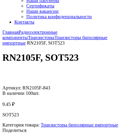
Наши партнёры
Сертификаты
Наши вакансии
Политика конфиденциальности
Контакты
Главная
Радиоэлектронные
компоненты
Транзисторы
Транзисторы биполярные
импортные
RN2105F, SOT523
RN2105F, SOT523
Увеличить
Артикул:
RN2105F-843
В наличии
100
шт.
9.45
₽
SOT523
Категория товара:
Транзисторы биполярные импортные
Поделиться