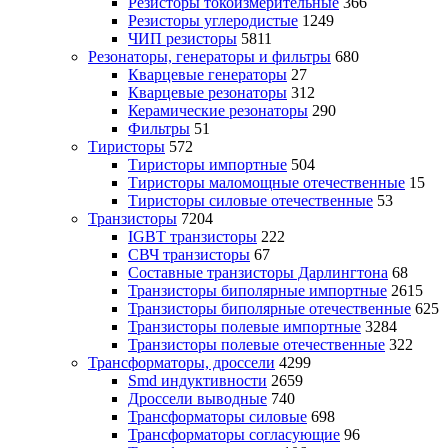
Резисторы токоизмерительные
366
Резисторы углеродистые
1249
ЧИП резисторы
5811
Резонаторы, генераторы и фильтры
680
Кварцевые генераторы
27
Кварцевые резонаторы
312
Керамические резонаторы
290
Фильтры
51
Тиристоры
572
Тиристоры импортные
504
Тиристоры маломощные отечественные
15
Тиристоры силовые отечественные
53
Транзисторы
7204
IGBT транзисторы
222
СВЧ транзисторы
67
Составные транзисторы Дарлингтона
68
Транзисторы биполярные импортные
2615
Транзисторы биполярные отечественные
625
Транзисторы полевые импортные
3284
Транзисторы полевые отечественные
322
Трансформаторы, дроссели
4299
Smd индуктивности
2659
Дроссели выводные
740
Трансформаторы силовые
698
Трансформаторы согласующие
96