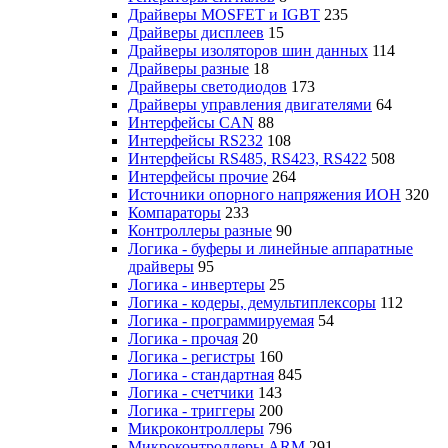
Драйверы MOSFET и IGBT
235
Драйверы дисплеев
15
Драйверы изоляторов шин данных
114
Драйверы разные
18
Драйверы светодиодов
173
Драйверы управления двигателями
64
Интерфейсы CAN
88
Интерфейсы RS232
108
Интерфейсы RS485, RS423, RS422
508
Интерфейсы прочие
264
Источники опорного напряжения ИОН
320
Компараторы
233
Контроллеры разные
90
Логика - буферы и линейные аппаратные
драйверы
95
Логика - инвертеры
25
Логика - кодеры, демультиплексоры
112
Логика - программируемая
54
Логика - прочая
20
Логика - регистры
160
Логика - стандартная
845
Логика - счетчики
143
Логика - триггеры
200
Микроконтроллеры
796
Микроконтроллеры ARM
291