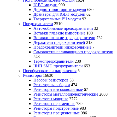
Полупроводниковые модули
1824
IGBT модули
990
Диодно-тиристорные модули
680
Драйверы для IGBT модулей
62
Твердотельные ВЧ модули
92
Предохранители
2510
Автомобильные предохранители
32
Вставки плавкие импортные
100
Вставки плавкие, предохранители
732
Держатели предохранителей
213
Предохранители низковольтные
7
Самовосстанавливающиеся предохранители
543
Термопредохранители
230
ЧИП SMD предохранители
653
Преобразователи напряжения
5
Резисторы
16630
Наборы резисторов
53
Резисторные сборки
474
Резисторы высоковольтные
67
Резисторы металлодиэлектрические
2080
Резисторы мощные
3772
Резисторы переменные
789
Резисторы подстроечные
983
Резисторы прецизионные
986