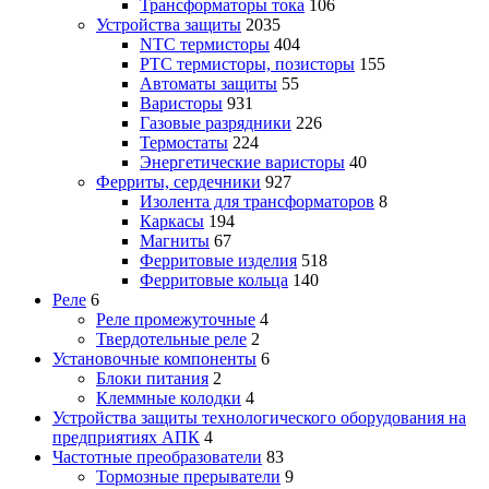
Трансформаторы тока
106
Устройства защиты
2035
NTC термисторы
404
PTC термисторы, позисторы
155
Автоматы защиты
55
Варисторы
931
Газовые разрядники
226
Термостаты
224
Энергетические варисторы
40
Ферриты, сердечники
927
Изолента для трансформаторов
8
Каркасы
194
Магниты
67
Ферритовые изделия
518
Ферритовые кольца
140
Реле
6
Реле промежуточные
4
Твердотельные реле
2
Установочные компоненты
6
Блоки питания
2
Клеммные колодки
4
Устройства защиты технологического оборудования на
предприятиях АПК
4
Частотные преобразователи
83
Тормозные прерыватели
9