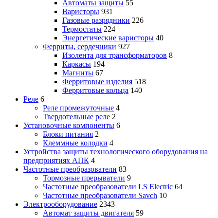
Автоматы защиты
55
Варисторы
931
Газовые разрядники
226
Термостаты
224
Энергетические варисторы
40
Ферриты, сердечники
927
Изолента для трансформаторов
8
Каркасы
194
Магниты
67
Ферритовые изделия
518
Ферритовые кольца
140
Реле
6
Реле промежуточные
4
Твердотельные реле
2
Установочные компоненты
6
Блоки питания
2
Клеммные колодки
4
Устройства защиты технологического оборудования на
предприятиях АПК
4
Частотные преобразователи
83
Тормозные прерыватели
9
Частотные преобразователи LS Electric
64
Частотные преобразователи Savch
10
Электрооборудование
2343
Автомат защиты двигателя
59