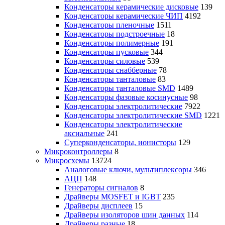
Конденсаторы керамические дисковые
139
Конденсаторы керамические ЧИП
4192
Конденсаторы пленочные
1511
Конденсаторы подстроечные
18
Конденсаторы полимерные
191
Конденсаторы пусковые
344
Конденсаторы силовые
539
Конденсаторы снабберные
78
Конденсаторы танталовые
83
Конденсаторы танталовые SMD
1489
Конденсаторы фазовые косинусные
98
Конденсаторы электролитические
7922
Конденсаторы электролитические SMD
1221
Конденсаторы электролитические
аксиальные
241
Суперконденсаторы, ионисторы
129
Микроконтроллеры
8
Микросхемы
13724
Аналоговые ключи, мультиплексоры
346
АЦП
148
Генераторы сигналов
8
Драйверы MOSFET и IGBT
235
Драйверы дисплеев
15
Драйверы изоляторов шин данных
114
Драйверы разные
18