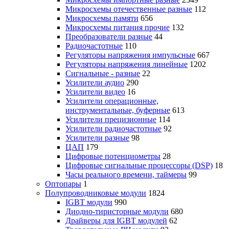
Микросхемы отечественные разные
112
Микросхемы памяти
656
Микросхемы питания прочие
132
Преобразователи разные
44
Радиочастотные
110
Регуляторы напряжения импульсные
667
Регуляторы напряжения линейные
1202
Сигнальные - разные
22
Усилители аудио
290
Усилители видео
16
Усилители операционные,
инструментальные, буферные
613
Усилители прецизионные
114
Усилители радиочастотные
92
Усилители разные
98
ЦАП
179
Цифровые потенциометры
28
Цифровые сигнальные процессоры (DSP)
18
Часы реального времени, таймеры
99
Оптопары
1
Полупроводниковые модули
1824
IGBT модули
990
Диодно-тиристорные модули
680
Драйверы для IGBT модулей
62