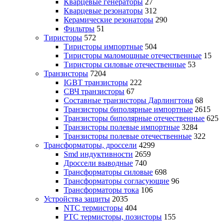
Кварцевые генераторы
27
Кварцевые резонаторы
312
Керамические резонаторы
290
Фильтры
51
Тиристоры
572
Тиристоры импортные
504
Тиристоры маломощные отечественные
15
Тиристоры силовые отечественные
53
Транзисторы
7204
IGBT транзисторы
222
СВЧ транзисторы
67
Составные транзисторы Дарлингтона
68
Транзисторы биполярные импортные
2615
Транзисторы биполярные отечественные
625
Транзисторы полевые импортные
3284
Транзисторы полевые отечественные
322
Трансформаторы, дроссели
4299
Smd индуктивности
2659
Дроссели выводные
740
Трансформаторы силовые
698
Трансформаторы согласующие
96
Трансформаторы тока
106
Устройства защиты
2035
NTC термисторы
404
PTC термисторы, позисторы
155