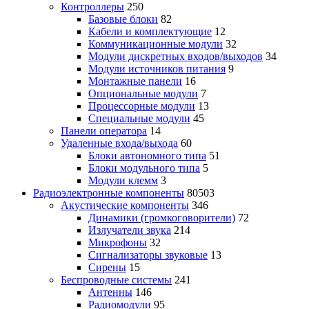
Контроллеры
250
Базовые блоки
82
Кабели и комплектующие
12
Коммуникационные модули
32
Модули дискретных входов/выходов
34
Модули источников питания
9
Монтажные панели
16
Опциональные модули
7
Процессорные модули
13
Специальные модули
45
Панели оператора
14
Удаленные входа/выхода
60
Блоки автономного типа
51
Блоки модульного типа
5
Модули клемм
3
Радиоэлектронные компоненты
80503
Акустические компоненты
346
Динамики (громкоговорители)
72
Излучатели звука
214
Микрофоны
32
Сигнализаторы звуковые
13
Сирены
15
Беспроводные системы
241
Антенны
146
Радиомодули
95