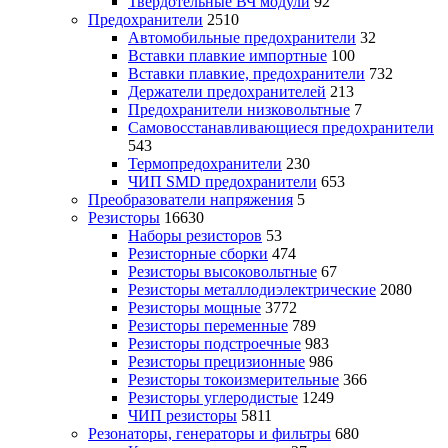
Твердотельные ВЧ модули
92
Предохранители
2510
Автомобильные предохранители
32
Вставки плавкие импортные
100
Вставки плавкие, предохранители
732
Держатели предохранителей
213
Предохранители низковольтные
7
Самовосстанавливающиеся предохранители
543
Термопредохранители
230
ЧИП SMD предохранители
653
Преобразователи напряжения
5
Резисторы
16630
Наборы резисторов
53
Резисторные сборки
474
Резисторы высоковольтные
67
Резисторы металлодиэлектрические
2080
Резисторы мощные
3772
Резисторы переменные
789
Резисторы подстроечные
983
Резисторы прецизионные
986
Резисторы токоизмерительные
366
Резисторы углеродистые
1249
ЧИП резисторы
5811
Резонаторы, генераторы и фильтры
680