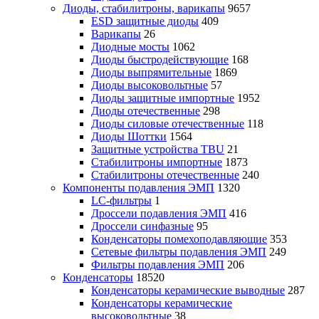
Диоды, стабилитроны, варикапы
9657
ESD защитные диоды
409
Варикапы
26
Диодные мосты
1062
Диоды быстродействующие
168
Диоды выпрямительные
1869
Диоды высоковольтные
57
Диоды защитные импортные
1952
Диоды отечественные
298
Диоды силовые отечественные
118
Диоды Шоттки
1564
Защитные устройства TBU
21
Стабилитроны импортные
1873
Стабилитроны отечественные
240
Компоненты подавления ЭМП
1320
LC-фильтры
1
Дроссели подавления ЭМП
416
Дроссели синфазные
95
Конденсаторы помехоподавляющие
353
Сетевые фильтры подавления ЭМП
249
Фильтры подавления ЭМП
206
Конденсаторы
18520
Конденсаторы керамические выводные
287
Конденсаторы керамические
высоковольтные
38