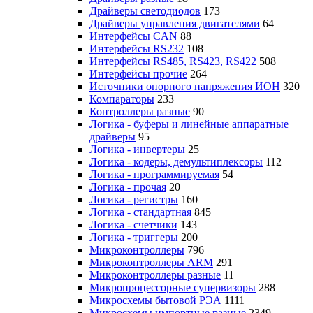
Драйверы светодиодов
173
Драйверы управления двигателями
64
Интерфейсы CAN
88
Интерфейсы RS232
108
Интерфейсы RS485, RS423, RS422
508
Интерфейсы прочие
264
Источники опорного напряжения ИОН
320
Компараторы
233
Контроллеры разные
90
Логика - буферы и линейные аппаратные
драйверы
95
Логика - инвертеры
25
Логика - кодеры, демультиплексоры
112
Логика - программируемая
54
Логика - прочая
20
Логика - регистры
160
Логика - стандартная
845
Логика - счетчики
143
Логика - триггеры
200
Микроконтроллеры
796
Микроконтроллеры ARM
291
Микроконтроллеры разные
11
Микропроцессорные супервизоры
288
Микросхемы бытовой РЭА
1111
Микросхемы импортные разные
2349