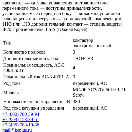
крепление — катушка управления постоянного или
переменного тока — доступны принадлежности,
устанавливаемые спереди и сбоку — возможна установка
реле защиты и перегрузки — в стандартной комплектации
1НО или 1НЗ дополнительный контакт — степень защиты
IP20 Производитель: LSIS (Южная Корея)
контактор
Тип
электромагнитный
Количество полюсов
3
Дополнительные контакты
1НО+1НЗ
Номинальная мощность, АС-3
4
400В, кВт
Номинальный ток АС-3 400В, А
9
Род тока
переменный, АС
MC-9b AC380V 50Hz 1a1b,
Модель
Screw
Напряжение цепи управления, В
380
Род тока катушки управления
переменный, АС
+7 (800) 700-39-94
+7 (909) 158-89-61
+7 (495) 788-19-36
mail@keplus.ru