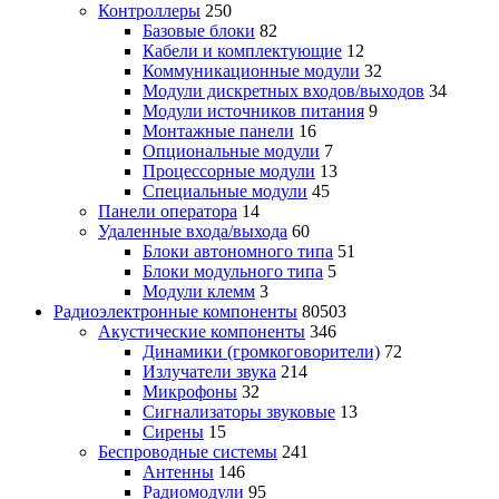
Контроллеры
250
Базовые блоки
82
Кабели и комплектующие
12
Коммуникационные модули
32
Модули дискретных входов/выходов
34
Модули источников питания
9
Монтажные панели
16
Опциональные модули
7
Процессорные модули
13
Специальные модули
45
Панели оператора
14
Удаленные входа/выхода
60
Блоки автономного типа
51
Блоки модульного типа
5
Модули клемм
3
Радиоэлектронные компоненты
80503
Акустические компоненты
346
Динамики (громкоговорители)
72
Излучатели звука
214
Микрофоны
32
Сигнализаторы звуковые
13
Сирены
15
Беспроводные системы
241
Антенны
146
Радиомодули
95