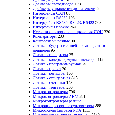
Драйверы светодиодов
173
Драйверы управления двигателями
64
Интерфейсы CAN
88
Интерфейсы RS232
108
Интерфейсы RS485, RS423, RS422
508
Интерфейсы прочие
264
Источники опорного напряжения ИОН
320
Компараторы
233
Контроллеры разные
90
Логика - буферы и линейные аппаратные
драйверы
95
Логика - инвертеры
25
Логика - кодеры, демультиплексоры
112
Логика - программируемая
54
Логика - прочая
20
Логика - регистры
160
Логика - стандартная
845
Логика - счетчики
143
Логика - триггеры
200
Микроконтроллеры
796
Микроконтроллеры ARM
291
Микроконтроллеры разные
11
Микропроцессорные супервизоры
288
Микросхемы бытовой РЭА
1111
Микросхемы импортные разные
2349