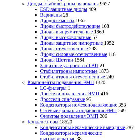
Диоды, стабилитроны, варикапы
9657
ESD защитные диоды
409
Варикапы
26
Диодные мосты
1062
Диоды быстродействующие
168
Диоды выпрямительные
1869
Диоды высоковольтные
57
Диоды защитные импортные
1952
Диоды отечественные
298
Диоды силовые отечественные
118
Диоды Шоттки
1564
Защитные устройства TBU
21
Стабилитроны импортные
1873
Стабилитроны отечественные
240
Компоненты подавления ЭМП
1320
LC-фильтры
1
Дроссели подавления ЭМП
416
Дроссели синфазные
95
Конденсаторы помехоподавляющие
353
Сетевые фильтры подавления ЭМП
249
Фильтры подавления ЭМП
206
Конденсаторы
18520
Конденсаторы керамические выводные
287
Конденсаторы керамические
высоковольтные
38