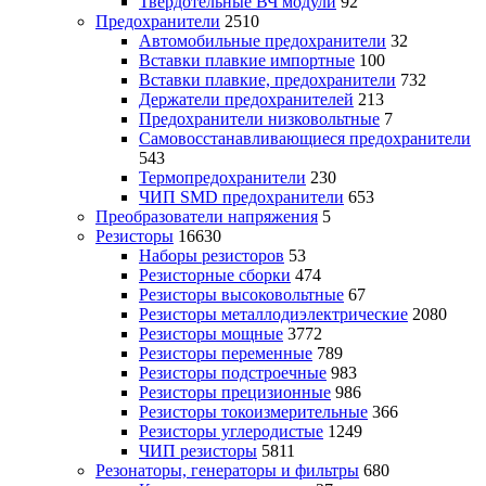
Твердотельные ВЧ модули
92
Предохранители
2510
Автомобильные предохранители
32
Вставки плавкие импортные
100
Вставки плавкие, предохранители
732
Держатели предохранителей
213
Предохранители низковольтные
7
Самовосстанавливающиеся предохранители
543
Термопредохранители
230
ЧИП SMD предохранители
653
Преобразователи напряжения
5
Резисторы
16630
Наборы резисторов
53
Резисторные сборки
474
Резисторы высоковольтные
67
Резисторы металлодиэлектрические
2080
Резисторы мощные
3772
Резисторы переменные
789
Резисторы подстроечные
983
Резисторы прецизионные
986
Резисторы токоизмерительные
366
Резисторы углеродистые
1249
ЧИП резисторы
5811
Резонаторы, генераторы и фильтры
680