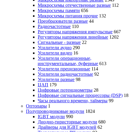
Микросхемы отечественные разные
112
Микросхемы памяти
656
Микросхемы питания прочие
132
Преобразователи разные
44
Радиочастотные
110
Регуляторы напряжения импульсные
667
Регуляторы напряжения линейные
1202
Сигнальные - разные
22
Усилители аудио
290
Усилители видео
16
Усилители операционные,
инструментальные, буферные
613
Усилители прецизионные
114
Усилители радиочастотные
92
Усилители разные
98
ЦАП
179
Цифровые потенциометры
28
Цифровые сигнальные процессоры (DSP)
18
Часы реального времени, таймеры
99
Оптопары
1
Полупроводниковые модули
1824
IGBT модули
990
Диодно-тиристорные модули
680
Драйверы для IGBT модулей
62