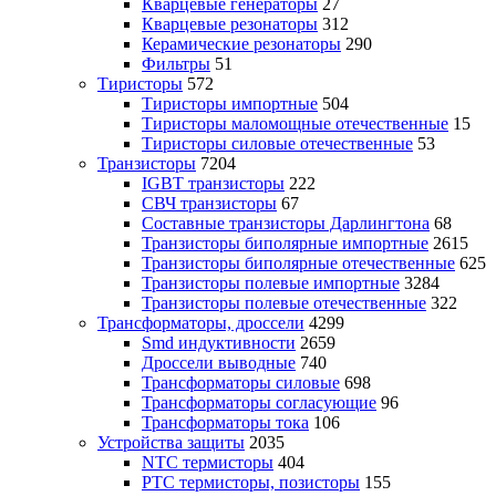
Кварцевые генераторы
27
Кварцевые резонаторы
312
Керамические резонаторы
290
Фильтры
51
Тиристоры
572
Тиристоры импортные
504
Тиристоры маломощные отечественные
15
Тиристоры силовые отечественные
53
Транзисторы
7204
IGBT транзисторы
222
СВЧ транзисторы
67
Составные транзисторы Дарлингтона
68
Транзисторы биполярные импортные
2615
Транзисторы биполярные отечественные
625
Транзисторы полевые импортные
3284
Транзисторы полевые отечественные
322
Трансформаторы, дроссели
4299
Smd индуктивности
2659
Дроссели выводные
740
Трансформаторы силовые
698
Трансформаторы согласующие
96
Трансформаторы тока
106
Устройства защиты
2035
NTC термисторы
404
PTC термисторы, позисторы
155