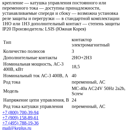
крепление — катушка управления постоянного или
переменного тока — доступны принадлежности,
устанавливаемые спереди и сбоку — возможна установка
реле защиты и перегрузки — в стандартной комплектации
1НО или 1НЗ дополнительный контакт — степень защиты
IP20 Производитель: LSIS (Южная Корея)
контактор
Тип
электромагнитный
Количество полюсов
3
Дополнительные контакты
2НО+2НЗ
Номинальная мощность, АС-3
18,5
400В, кВт
Номинальный ток АС-3 400В, А
40
Род тока
переменный, АС
MC-40a AC24V 50Hz 2a2b,
Модель
Screw
Напряжение цепи управления, В
24
Род тока катушки управления
переменный, АС
+7 (800) 700-39-94
+7 (909) 158-89-61
+7 (495) 788-19-36
mail@keplus.ru