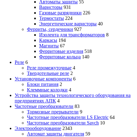
Автоматы защиты
55
Варисторы
931
Газовые разрядники
226
Термостаты
224
Энергетические варисторы
40
Ферриты, сердечники
927
Изолента для трансформаторов
8
Каркасы
194
Магниты
67
Ферритовые изделия
518
Ферритовые кольца
140
Реле
6
Реле промежуточные
4
Твердотельные реле
2
Установочные компоненты
6
Блоки питания
2
Клеммные колодки
4
Устройства защиты технологического оборудования на
предприятиях АПК
4
Частотные преобразователи
83
Тормозные прерыватели
9
Частотные преобразователи LS Electric
64
Частотные преобразователи Savch
10
Электрооборудование
2343
Автомат защиты двигателя
59