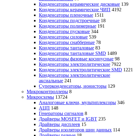
Конденсаторы керамические дисковые
139
Конденсаторы керамические ЧИП
4192
Конденсаторы пленочные
1511
Конденсаторы подстроечные
18
Конденсаторы полимерные
191
Конденсаторы пусковые
344
Конденсаторы силовые
539
Конденсаторы снабберные
78
Конденсаторы танталовые
83
Конденсаторы танталовые SMD
1489
Конденсаторы фазовые косинусные
98
Конденсаторы электролитические
7922
Конденсаторы электролитические SMD
1221
Конденсаторы электролитические
аксиальные
241
Суперконденсаторы, ионисторы
129
Микроконтроллеры
8
Микросхемы
13724
Аналоговые ключи, мультиплексоры
346
АЦП
148
Генераторы сигналов
8
Драйверы MOSFET и IGBT
235
Драйверы дисплеев
15
Драйверы изоляторов шин данных
114
Драйверы разные
18