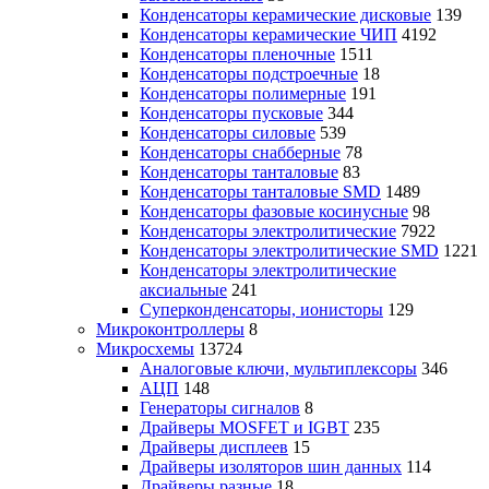
Конденсаторы керамические дисковые
139
Конденсаторы керамические ЧИП
4192
Конденсаторы пленочные
1511
Конденсаторы подстроечные
18
Конденсаторы полимерные
191
Конденсаторы пусковые
344
Конденсаторы силовые
539
Конденсаторы снабберные
78
Конденсаторы танталовые
83
Конденсаторы танталовые SMD
1489
Конденсаторы фазовые косинусные
98
Конденсаторы электролитические
7922
Конденсаторы электролитические SMD
1221
Конденсаторы электролитические
аксиальные
241
Суперконденсаторы, ионисторы
129
Микроконтроллеры
8
Микросхемы
13724
Аналоговые ключи, мультиплексоры
346
АЦП
148
Генераторы сигналов
8
Драйверы MOSFET и IGBT
235
Драйверы дисплеев
15
Драйверы изоляторов шин данных
114
Драйверы разные
18