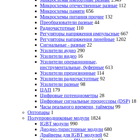
Микросхемы отечественные разные
112
Микросхемы памяти
656
Микросхемы питания прочие
132
Преобразователи разные
44
Радиочастотные
110
Регуляторы напряжения импульсные
667
Регуляторы напряжения линейные
1202
Сигнальные - разные
22
Усилители аудио
290
Усилители видео
16
Усилители операционные,
инструментальные, буферные
613
Усилители прецизионные
114
Усилители радиочастотные
92
Усилители разные
98
ЦАП
179
Цифровые потенциометры
28
Цифровые сигнальные процессоры (DSP)
18
Часы реального времени, таймеры
99
Оптопары
1
Полупроводниковые модули
1824
IGBT модули
990
Диодно-тиристорные модули
680
Драйверы для IGBT модулей
62