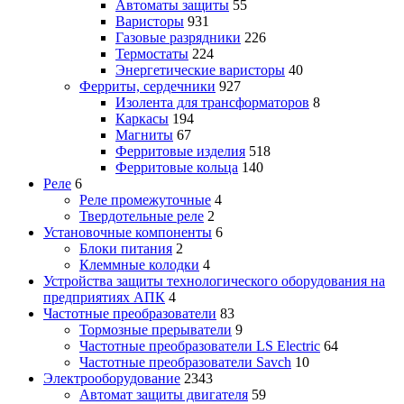
Автоматы защиты
55
Варисторы
931
Газовые разрядники
226
Термостаты
224
Энергетические варисторы
40
Ферриты, сердечники
927
Изолента для трансформаторов
8
Каркасы
194
Магниты
67
Ферритовые изделия
518
Ферритовые кольца
140
Реле
6
Реле промежуточные
4
Твердотельные реле
2
Установочные компоненты
6
Блоки питания
2
Клеммные колодки
4
Устройства защиты технологического оборудования на
предприятиях АПК
4
Частотные преобразователи
83
Тормозные прерыватели
9
Частотные преобразователи LS Electric
64
Частотные преобразователи Savch
10
Электрооборудование
2343
Автомат защиты двигателя
59