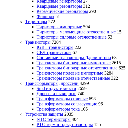
Кварцевые генераторы
27
Кварцевые резонаторы
312
Керамические резонаторы
290
Фильтры
51
Тиристоры
572
Тиристоры импортные
504
Тиристоры маломощные отечественные
15
Тиристоры силовые отечественные
53
Транзисторы
7204
IGBT транзисторы
222
СВЧ транзисторы
67
Составные транзисторы Дарлингтона
68
Транзисторы биполярные импортные
2615
Транзисторы биполярные отечественные
625
Транзисторы полевые импортные
3284
Транзисторы полевые отечественные
322
Трансформаторы, дроссели
4299
Smd индуктивности
2659
Дроссели выводные
740
Трансформаторы силовые
698
Трансформаторы согласующие
96
Трансформаторы тока
106
Устройства защиты
2035
NTC термисторы
404
PTC термисторы, позисторы
155