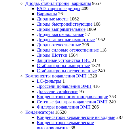
Диоды, стабилитроны, варикапы
9657
ESD защитные диоды
409
Варикапы
26
Диодные мосты
1062
Диоды быстродействующие
168
Диоды выпрямительные
1869
Диоды высоковольтные
57
Диоды защитные импортные
1952
Диоды отечественные
298
Диоды силовые отечественные
118
Диоды Шоттки
1564
Защитные устройства TBU
21
Стабилитроны импортные
1873
Стабилитроны отечественные
240
Компоненты подавления ЭМП
1320
LC-фильтры
1
Дроссели подавления ЭМП
416
Дроссели синфазные
95
Конденсаторы помехоподавляющие
353
Сетевые фильтры подавления ЭМП
249
Фильтры подавления ЭМП
206
Конденсаторы
18520
Конденсаторы керамические выводные
287
Конденсаторы керамические
высоковольтные
38