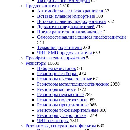
Твердотельные ВЧ модули
92
Предохранители
2510
Автомобильные предохранители
32
Вставки плавкие импортные
100
Вставки плавкие, предохранители
732
Держатели предохранителей
213
Предохранители низковольтные
7
Самовосстанавливающиеся предохранители
543
Термопредохранители
230
ЧИП SMD предохранители
653
Преобразователи напряжения
5
Резисторы
16630
Наборы резисторов
53
Резисторные сборки
474
Резисторы высоковольтные
67
Резисторы металлодиэлектрические
2080
Резисторы мощные
3772
Резисторы переменные
789
Резисторы подстроечные
983
Резисторы прецизионные
986
Резисторы токоизмерительные
366
Резисторы углеродистые
1249
ЧИП резисторы
5811
Резонаторы, генераторы и фильтры
680