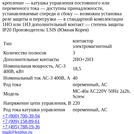
крепление — катушка управления постоянного или
переменного тока — доступны принадлежности,
устанавливаемые спереди и сбоку — возможна установка
реле защиты и перегрузки — в стандартной комплектации
1НО или 1НЗ дополнительный контакт — степень защиты
IP20 Производитель: LSIS (Южная Корея)
контактор
Тип
электромагнитный
Количество полюсов
3
Дополнительные контакты
2НО+2НЗ
Номинальная мощность, АС-3
18,5
400В, кВт
Номинальный ток АС-3 400В, А
40
Род тока
переменный, АС
MC-40a AC220V 50Hz 2a2b,
Модель
Screw
Напряжение цепи управления, В
220
Род тока катушки управления
переменный, АС
+7 (800) 700-39-94
+7 (909) 158-89-61
+7 (495) 788-19-36
mail@keplus.ru