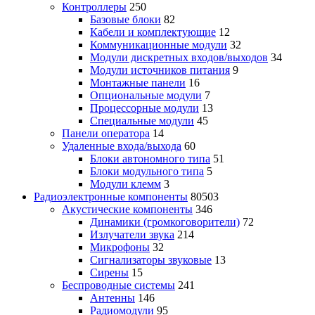
Контроллеры
250
Базовые блоки
82
Кабели и комплектующие
12
Коммуникационные модули
32
Модули дискретных входов/выходов
34
Модули источников питания
9
Монтажные панели
16
Опциональные модули
7
Процессорные модули
13
Специальные модули
45
Панели оператора
14
Удаленные входа/выхода
60
Блоки автономного типа
51
Блоки модульного типа
5
Модули клемм
3
Радиоэлектронные компоненты
80503
Акустические компоненты
346
Динамики (громкоговорители)
72
Излучатели звука
214
Микрофоны
32
Сигнализаторы звуковые
13
Сирены
15
Беспроводные системы
241
Антенны
146
Радиомодули
95