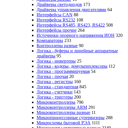
Драйверы светодиодов
173
Драйверы управления двигателями
64
Интерфейсы CAN
88
Интерфейсы RS232
108
Интерфейсы RS485, RS423, RS422
508
Интерфейсы прочие
264
Источники опорного напряжения ИОН
320
Компараторы
233
Контроллеры разные
90
Логика - буферы и линейные аппаратные
драйверы
95
Логика - инвертеры
25
Логика - кодеры, демультиплексоры
112
Логика - программируемая
54
Логика - прочая
20
Логика - регистры
160
Логика - стандартная
845
Логика - счетчики
143
Логика - триггеры
200
Микроконтроллеры
796
Микроконтроллеры ARM
291
Микроконтроллеры разные
11
Микропроцессорные супервизоры
288
Микросхемы бытовой РЭА
1111
Микросхемы импортные разные
2349