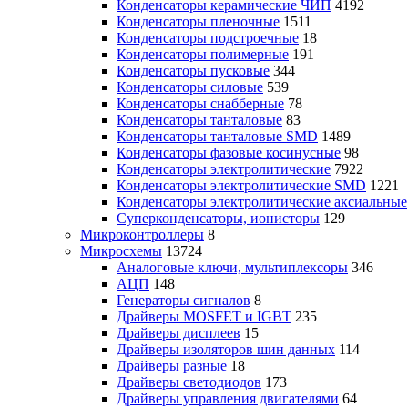
Конденсаторы керамические ЧИП
4192
Конденсаторы пленочные
1511
Конденсаторы подстроечные
18
Конденсаторы полимерные
191
Конденсаторы пусковые
344
Конденсаторы силовые
539
Конденсаторы снабберные
78
Конденсаторы танталовые
83
Конденсаторы танталовые SMD
1489
Конденсаторы фазовые косинусные
98
Конденсаторы электролитические
7922
Конденсаторы электролитические SMD
1221
Конденсаторы электролитические аксиальные
Суперконденсаторы, ионисторы
129
Микроконтроллеры
8
Микросхемы
13724
Аналоговые ключи, мультиплексоры
346
АЦП
148
Генераторы сигналов
8
Драйверы MOSFET и IGBT
235
Драйверы дисплеев
15
Драйверы изоляторов шин данных
114
Драйверы разные
18
Драйверы светодиодов
173
Драйверы управления двигателями
64