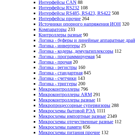
Интерфейсы CAN
88
Интерфейсы RS232
108
Интерфейсы RS485, RS423, RS422
508
Интерфейсы прочие
264
Источники опорного напряжения ИОН
320
Компараторы
233
Контроллеры разные
90
Логика - буферы и линейные аппаратные дра
Логика - инвертеры
25
Логика - кодеры, демультиплексоры
112
Логика - программируемая
54
Логика - прочая
20
Логика - регистры
160
Логика - стандартная
845
Логика - счетчики
143
Логика - триггеры
200
Микроконтроллеры
796
Микроконтроллеры ARM
291
Микроконтроллеры разные
11
Микропроцессорные супервизоры
288
Микросхемы бытовой РЭА
1111
Микросхемы импортные разные
2349
Микросхемы отечественные разные
112
Микросхемы памяти
656
Микросхемы питания прочие
132