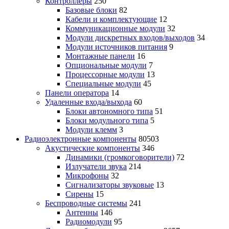
Контроллеры
250
Базовые блоки
82
Кабели и комплектующие
12
Коммуникационные модули
32
Модули дискретных входов/выходов
34
Модули источников питания
9
Монтажные панели
16
Опциональные модули
7
Процессорные модули
13
Специальные модули
45
Панели оператора
14
Удаленные входа/выхода
60
Блоки автономного типа
51
Блоки модульного типа
5
Модули клемм
3
Радиоэлектронные компоненты
80503
Акустические компоненты
346
Динамики (громкоговорители)
72
Излучатели звука
214
Микрофоны
32
Сигнализаторы звуковые
13
Сирены
15
Беспроводные системы
241
Антенны
146
Радиомодули
95