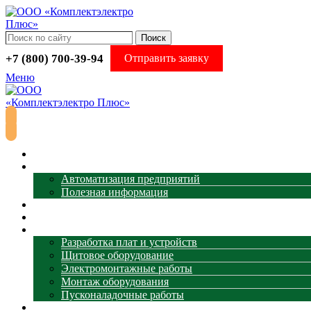
Поиск
+7 (800) 700-39-94
Отправить заявку
Меню
Главная
АСУ ТП
Автоматизация предприятий
Полезная информация
Термометрия
Магазин
Услуги
Разработка плат и устройств
Щитовое оборудование
Электромонтажные работы
Монтаж оборудования
Пусконаладочные работы
Наши объекты