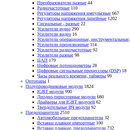
Преобразователи разные
44
Радиочастотные
110
Регуляторы напряжения импульсные
667
Регуляторы напряжения линейные
1202
Сигнальные - разные
22
Усилители аудио
290
Усилители видео
16
Усилители операционные, инструментальные
Усилители прецизионные
114
Усилители радиочастотные
92
Усилители разные
98
ЦАП
179
Цифровые потенциометры
28
Цифровые сигнальные процессоры (DSP)
18
Часы реального времени, таймеры
99
Оптопары
1
Полупроводниковые модули
1824
IGBT модули
990
Диодно-тиристорные модули
680
Драйверы для IGBT модулей
62
Твердотельные ВЧ модули
92
Предохранители
2510
Автомобильные предохранители
32
Вставки плавкие импортные
100
Вставки плавкие, предохранители
732