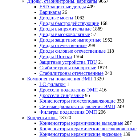
Диоды, стабилитроны, варикапы
9657
ESD защитные диоды
409
Варикапы
26
Диодные мосты
1062
Диоды быстродействующие
168
Диоды выпрямительные
1869
Диоды высоковольтные
57
Диоды защитные импортные
1952
Диоды отечественные
298
Диоды силовые отечественные
118
Диоды Шоттки
1564
Защитные устройства TBU
21
Стабилитроны импортные
1873
Стабилитроны отечественные
240
Компоненты подавления ЭМП
1320
LC-фильтры
1
Дроссели подавления ЭМП
416
Дроссели синфазные
95
Конденсаторы помехоподавляющие
353
Сетевые фильтры подавления ЭМП
249
Фильтры подавления ЭМП
206
Конденсаторы
18520
Конденсаторы керамические выводные
287
Конденсаторы керамические высоковольтные
Конденсаторы керамические дисковые
139