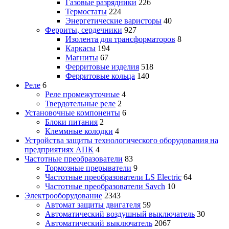
Газовые разрядники
226
Термостаты
224
Энергетические варисторы
40
Ферриты, сердечники
927
Изолента для трансформаторов
8
Каркасы
194
Магниты
67
Ферритовые изделия
518
Ферритовые кольца
140
Реле
6
Реле промежуточные
4
Твердотельные реле
2
Установочные компоненты
6
Блоки питания
2
Клеммные колодки
4
Устройства защиты технологического оборудования на
предприятиях АПК
4
Частотные преобразователи
83
Тормозные прерыватели
9
Частотные преобразователи LS Electric
64
Частотные преобразователи Savch
10
Электрооборудование
2343
Автомат защиты двигателя
59
Автоматический воздушный выключатель
30
Автоматический выключатель
2067