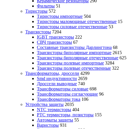
Керамические резонаторы
290
Фильтры
51
Тиристоры
572
Тиристоры импортные
504
Тиристоры маломощные отечественные
15
Тиристоры силовые отечественные
53
Транзисторы
7204
IGBT транзисторы
222
СВЧ транзисторы
67
Составные транзисторы Дарлингтона
68
Транзисторы биполярные импортные
2615
Транзисторы биполярные отечественные
625
Транзисторы полевые импортные
3284
Транзисторы полевые отечественные
322
Трансформаторы, дроссели
4299
Smd индуктивности
2659
Дроссели выводные
740
Трансформаторы силовые
698
Трансформаторы согласующие
96
Трансформаторы тока
106
Устройства защиты
2035
NTC термисторы
404
PTC термисторы, позисторы
155
Автоматы защиты
55
Варисторы
931