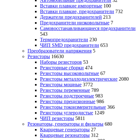
Автомобильные предохранители
32
Вставки плавкие импортные
100
Вставки плавкие, предохранители
732
Держатели предохранителей
213
Предохранители низковольтные
7
Самовосстанавливающиеся предохранители
543
Термопредохранители
230
ЧИП SMD предохранители
653
Преобразователи напряжения
5
Резисторы
16630
Наборы резисторов
53
Резисторные сборки
474
Резисторы высоковольтные
67
Резисторы металлодиэлектрические
2080
Резисторы мощные
3772
Резисторы переменные
789
Резисторы подстроечные
983
Резисторы прецизионные
986
Резисторы токоизмерительные
366
Резисторы углеродистые
1249
ЧИП резисторы
5811
Резонаторы, генераторы и фильтры
680
Кварцевые генераторы
27
Кварцевые резонаторы
312