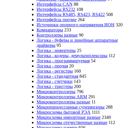
Интерфейсы CAN
88
Интерфейсы RS232
108
Интерфейсы RS485, RS423, RS422
508
Интерфейсы прочие
264
Источники опорного напряжения ИОН
320
Компараторы
233
Контроллеры разные
90
Логика - буферы и линейные аппаратные
драйверы
95
Логика - инвертеры
25
Логика - кодеры, демультиплексоры
112
Логика - программируемая
54
Логика - прочая
20
Логика - регистры
160
Логика - стандартная
845
Логика - счетчики
143
Логика - триггеры
200
Микроконтроллеры
796
Микроконтроллеры ARM
291
Микроконтроллеры разные
11
Микропроцессорные супервизоры
288
Микросхемы бытовой РЭА
1111
Микросхемы импортные разные
2349
Микросхемы отечественные разные
112
Микросхемы памяти
656