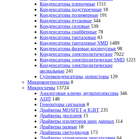
Конденсаторы пленочные
1511
Конденсаторы подстроечные
18
Конденсаторы полимерные
191
Конденсаторы пусковые
344
Конденсаторы силовые
539
Конденсаторы снабберные
78
Конденсаторы танталовые
83
Конденсаторы танталовые SMD
1489
Конденсаторы фазовые косинусные
98
Конденсаторы электролитические
7922
Конденсаторы электролитические SMD
1221
Конденсаторы электролитические
аксиальные
241
Суперконденсаторы, ионисторы
129
Микроконтроллеры
8
Микросхемы
13724
Аналоговые ключи, мультиплексоры
346
АЦП
148
Генераторы сигналов
8
Драйверы MOSFET и IGBT
235
Драйверы дисплеев
15
Драйверы изоляторов шин данных
114
Драйверы разные
18
Драйверы светодиодов
173
Драйверы управления двигателями
64