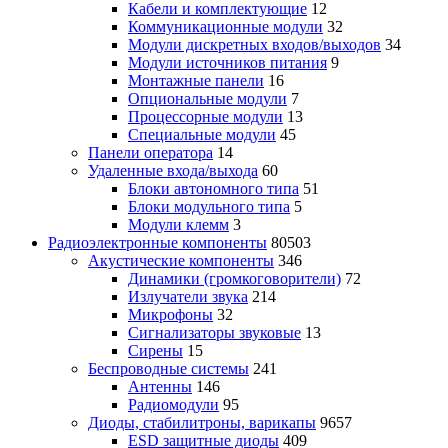
Кабели и комплектующие
12
Коммуникационные модули
32
Модули дискретных входов/выходов
34
Модули источников питания
9
Монтажные панели
16
Опциональные модули
7
Процессорные модули
13
Специальные модули
45
Панели оператора
14
Удаленные входа/выхода
60
Блоки автономного типа
51
Блоки модульного типа
5
Модули клемм
3
Радиоэлектронные компоненты
80503
Акустические компоненты
346
Динамики (громкоговорители)
72
Излучатели звука
214
Микрофоны
32
Сигнализаторы звуковые
13
Сирены
15
Беспроводные системы
241
Антенны
146
Радиомодули
95
Диоды, стабилитроны, варикапы
9657
ESD защитные диоды
409