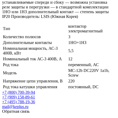
устанавливаемые спереди и сбоку — возможна установка
реле защиты и перегрузки — в стандартной комплектации
1НО или 1НЗ дополнительный контакт — степень защиты
IP20 Производитель: LSIS (Южная Корея)
контактор
Тип
электромагнитный
Количество полюсов
3
Дополнительные контакты
1НО+1НЗ
Номинальная мощность, АС-3
5,5
400В, кВт
Номинальный ток АС-3 400В, А
12
Род тока
переменный, АС
MC-12b DC220V 1a1b,
Модель
Screw
Напряжение цепи управления, В
220
Род тока катушки управления
постоянный, DC
+7 (800) 700-39-94
+7 (909) 158-89-61
+7 (495) 788-19-36
mail@keplus.ru
Обратная связь