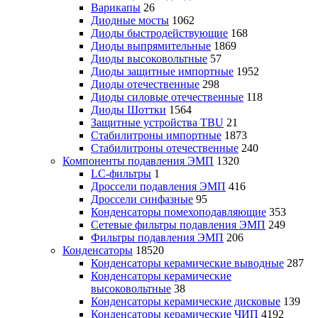
Варикапы
26
Диодные мосты
1062
Диоды быстродействующие
168
Диоды выпрямительные
1869
Диоды высоковольтные
57
Диоды защитные импортные
1952
Диоды отечественные
298
Диоды силовые отечественные
118
Диоды Шоттки
1564
Защитные устройства TBU
21
Стабилитроны импортные
1873
Стабилитроны отечественные
240
Компоненты подавления ЭМП
1320
LC-фильтры
1
Дроссели подавления ЭМП
416
Дроссели синфазные
95
Конденсаторы помехоподавляющие
353
Сетевые фильтры подавления ЭМП
249
Фильтры подавления ЭМП
206
Конденсаторы
18520
Конденсаторы керамические выводные
287
Конденсаторы керамические
высоковольтные
38
Конденсаторы керамические дисковые
139
Конденсаторы керамические ЧИП
4192