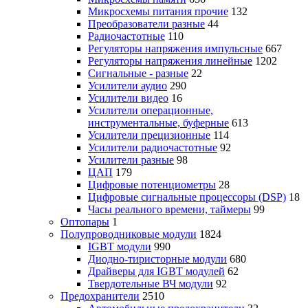
Микросхемы питания прочие
132
Преобразователи разные
44
Радиочастотные
110
Регуляторы напряжения импульсные
667
Регуляторы напряжения линейные
1202
Сигнальные - разные
22
Усилители аудио
290
Усилители видео
16
Усилители операционные,
инструментальные, буферные
613
Усилители прецизионные
114
Усилители радиочастотные
92
Усилители разные
98
ЦАП
179
Цифровые потенциометры
28
Цифровые сигнальные процессоры (DSP)
18
Часы реального времени, таймеры
99
Оптопары
1
Полупроводниковые модули
1824
IGBT модули
990
Диодно-тиристорные модули
680
Драйверы для IGBT модулей
62
Твердотельные ВЧ модули
92
Предохранители
2510