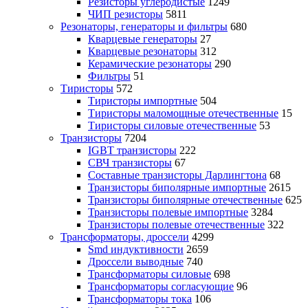
Резисторы углеродистые
1249
ЧИП резисторы
5811
Резонаторы, генераторы и фильтры
680
Кварцевые генераторы
27
Кварцевые резонаторы
312
Керамические резонаторы
290
Фильтры
51
Тиристоры
572
Тиристоры импортные
504
Тиристоры маломощные отечественные
15
Тиристоры силовые отечественные
53
Транзисторы
7204
IGBT транзисторы
222
СВЧ транзисторы
67
Составные транзисторы Дарлингтона
68
Транзисторы биполярные импортные
2615
Транзисторы биполярные отечественные
625
Транзисторы полевые импортные
3284
Транзисторы полевые отечественные
322
Трансформаторы, дроссели
4299
Smd индуктивности
2659
Дроссели выводные
740
Трансформаторы силовые
698
Трансформаторы согласующие
96
Трансформаторы тока
106