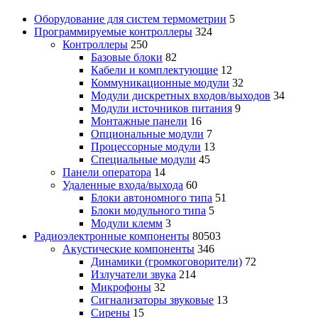
Оборудование для систем термометрии
5
Программируемые контроллеры
324
Контроллеры
250
Базовые блоки
82
Кабели и комплектующие
12
Коммуникационные модули
32
Модули дискретных входов/выходов
34
Модули источников питания
9
Монтажные панели
16
Опциональные модули
7
Процессорные модули
13
Специальные модули
45
Панели оператора
14
Удаленные входа/выхода
60
Блоки автономного типа
51
Блоки модульного типа
5
Модули клемм
3
Радиоэлектронные компоненты
80503
Акустические компоненты
346
Динамики (громкоговорители)
72
Излучатели звука
214
Микрофоны
32
Сигнализаторы звуковые
13
Сирены
15