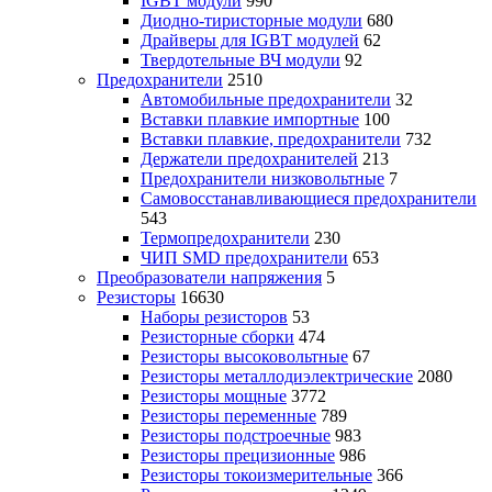
IGBT модули
990
Диодно-тиристорные модули
680
Драйверы для IGBT модулей
62
Твердотельные ВЧ модули
92
Предохранители
2510
Автомобильные предохранители
32
Вставки плавкие импортные
100
Вставки плавкие, предохранители
732
Держатели предохранителей
213
Предохранители низковольтные
7
Самовосстанавливающиеся предохранители
543
Термопредохранители
230
ЧИП SMD предохранители
653
Преобразователи напряжения
5
Резисторы
16630
Наборы резисторов
53
Резисторные сборки
474
Резисторы высоковольтные
67
Резисторы металлодиэлектрические
2080
Резисторы мощные
3772
Резисторы переменные
789
Резисторы подстроечные
983
Резисторы прецизионные
986
Резисторы токоизмерительные
366