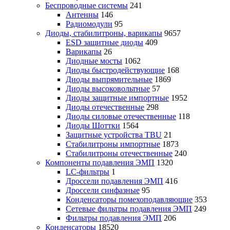
Беспроводные системы
241
Антенны
146
Радиомодули
95
Диоды, стабилитроны, варикапы
9657
ESD защитные диоды
409
Варикапы
26
Диодные мосты
1062
Диоды быстродействующие
168
Диоды выпрямительные
1869
Диоды высоковольтные
57
Диоды защитные импортные
1952
Диоды отечественные
298
Диоды силовые отечественные
118
Диоды Шоттки
1564
Защитные устройства TBU
21
Стабилитроны импортные
1873
Стабилитроны отечественные
240
Компоненты подавления ЭМП
1320
LC-фильтры
1
Дроссели подавления ЭМП
416
Дроссели синфазные
95
Конденсаторы помехоподавляющие
353
Сетевые фильтры подавления ЭМП
249
Фильтры подавления ЭМП
206
Конденсаторы
18520