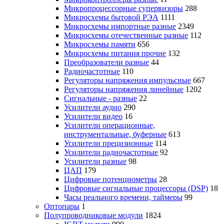
Микропроцессорные супервизоры
288
Микросхемы бытовой РЭА
1111
Микросхемы импортные разные
2349
Микросхемы отечественные разные
112
Микросхемы памяти
656
Микросхемы питания прочие
132
Преобразователи разные
44
Радиочастотные
110
Регуляторы напряжения импульсные
667
Регуляторы напряжения линейные
1202
Сигнальные - разные
22
Усилители аудио
290
Усилители видео
16
Усилители операционные,
инструментальные, буферные
613
Усилители прецизионные
114
Усилители радиочастотные
92
Усилители разные
98
ЦАП
179
Цифровые потенциометры
28
Цифровые сигнальные процессоры (DSP)
18
Часы реального времени, таймеры
99
Оптопары
1
Полупроводниковые модули
1824