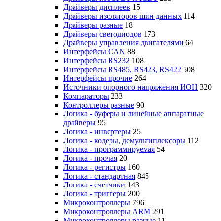
Драйверы дисплеев
15
Драйверы изоляторов шин данных
114
Драйверы разные
18
Драйверы светодиодов
173
Драйверы управления двигателями
64
Интерфейсы CAN
88
Интерфейсы RS232
108
Интерфейсы RS485, RS423, RS422
508
Интерфейсы прочие
264
Источники опорного напряжения ИОН
320
Компараторы
233
Контроллеры разные
90
Логика - буферы и линейные аппаратные
драйверы
95
Логика - инвертеры
25
Логика - кодеры, демультиплексоры
112
Логика - программируемая
54
Логика - прочая
20
Логика - регистры
160
Логика - стандартная
845
Логика - счетчики
143
Логика - триггеры
200
Микроконтроллеры
796
Микроконтроллеры ARM
291
Микроконтроллеры разные
11