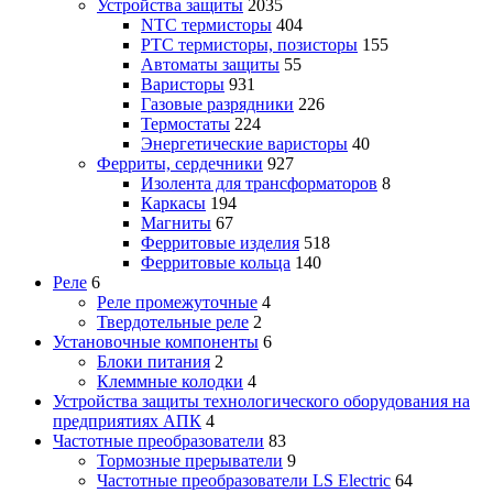
Устройства защиты
2035
NTC термисторы
404
PTC термисторы, позисторы
155
Автоматы защиты
55
Варисторы
931
Газовые разрядники
226
Термостаты
224
Энергетические варисторы
40
Ферриты, сердечники
927
Изолента для трансформаторов
8
Каркасы
194
Магниты
67
Ферритовые изделия
518
Ферритовые кольца
140
Реле
6
Реле промежуточные
4
Твердотельные реле
2
Установочные компоненты
6
Блоки питания
2
Клеммные колодки
4
Устройства защиты технологического оборудования на
предприятиях АПК
4
Частотные преобразователи
83
Тормозные прерыватели
9
Частотные преобразователи LS Electric
64