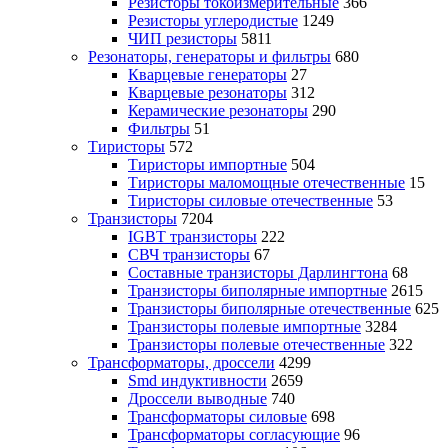
Резисторы токоизмерительные
366
Резисторы углеродистые
1249
ЧИП резисторы
5811
Резонаторы, генераторы и фильтры
680
Кварцевые генераторы
27
Кварцевые резонаторы
312
Керамические резонаторы
290
Фильтры
51
Тиристоры
572
Тиристоры импортные
504
Тиристоры маломощные отечественные
15
Тиристоры силовые отечественные
53
Транзисторы
7204
IGBT транзисторы
222
СВЧ транзисторы
67
Составные транзисторы Дарлингтона
68
Транзисторы биполярные импортные
2615
Транзисторы биполярные отечественные
625
Транзисторы полевые импортные
3284
Транзисторы полевые отечественные
322
Трансформаторы, дроссели
4299
Smd индуктивности
2659
Дроссели выводные
740
Трансформаторы силовые
698
Трансформаторы согласующие
96