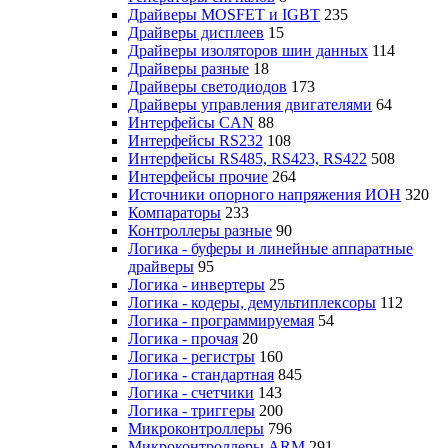
Драйверы MOSFET и IGBT
235
Драйверы дисплеев
15
Драйверы изоляторов шин данных
114
Драйверы разные
18
Драйверы светодиодов
173
Драйверы управления двигателями
64
Интерфейсы CAN
88
Интерфейсы RS232
108
Интерфейсы RS485, RS423, RS422
508
Интерфейсы прочие
264
Источники опорного напряжения ИОН
320
Компараторы
233
Контроллеры разные
90
Логика - буферы и линейные аппаратные
драйверы
95
Логика - инвертеры
25
Логика - кодеры, демультиплексоры
112
Логика - программируемая
54
Логика - прочая
20
Логика - регистры
160
Логика - стандартная
845
Логика - счетчики
143
Логика - триггеры
200
Микроконтроллеры
796
Микроконтроллеры ARM
291