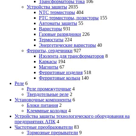
Трансформаторы тока
106
Устройства защиты
2035
NTC термисторы
404
PTC термисторы, позисторы
155
Автоматы защиты
55
Варисторы
931
Газовые разрядники
226
Термостаты
224
Энергетические варисторы
40
Ферриты, сердечники
927
Изолента для трансформаторов
8
Каркасы
194
Магниты
67
Ферритовые изделия
518
Ферритовые кольца
140
Реле
6
Реле промежуточные
4
Твердотельные реле
2
Установочные компоненты
6
Блоки питания
2
Клеммные колодки
4
Устройства защиты технологического оборудования на
предприятиях АПК
4
Частотные преобразователи
83
Тормозные прерыватели
9