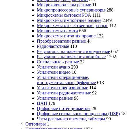
Микроконтроллеры разные
11
Микропроцессорные супервизоры
288
Микросхемы бытовой РЭА
1111
Микросхемы импортные разные
2349
Микросхемы отечественные разные
112
Микросхемы памяти
656
Микросхемы питания прочие
132
Преобразователи разные
44
Радиочастотные
110
Регуляторы напряжения импульсные
667
Регуляторы напряжения линейные
1202
Сигнальные - разные
22
Усилители аудио
290
Усилители видео
16
Усилители операционные,
инструментальные, буферные
613
Усилители прецизионные
114
Усилители радиочастотные
92
Усилители разные
98
ЦАП
179
Цифровые потенциометры
28
Цифровые сигнальные процессоры (DSP)
18
Часы реального времени, таймеры
99
Оптопары
1