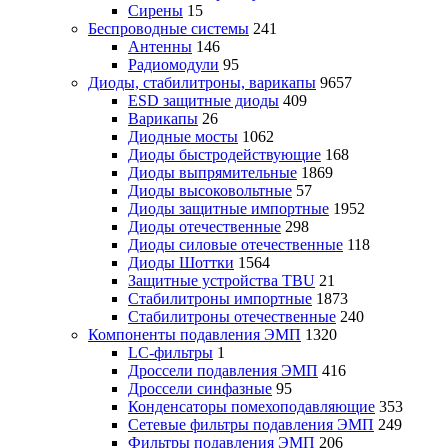
Сирены
15
Беспроводные системы
241
Антенны
146
Радиомодули
95
Диоды, стабилитроны, варикапы
9657
ESD защитные диоды
409
Варикапы
26
Диодные мосты
1062
Диоды быстродействующие
168
Диоды выпрямительные
1869
Диоды высоковольтные
57
Диоды защитные импортные
1952
Диоды отечественные
298
Диоды силовые отечественные
118
Диоды Шоттки
1564
Защитные устройства TBU
21
Стабилитроны импортные
1873
Стабилитроны отечественные
240
Компоненты подавления ЭМП
1320
LC-фильтры
1
Дроссели подавления ЭМП
416
Дроссели синфазные
95
Конденсаторы помехоподавляющие
353
Сетевые фильтры подавления ЭМП
249
Фильтры подавления ЭМП
206