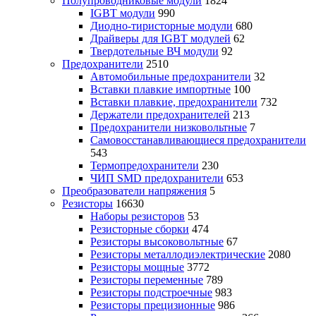
Полупроводниковые модули
1824
IGBT модули
990
Диодно-тиристорные модули
680
Драйверы для IGBT модулей
62
Твердотельные ВЧ модули
92
Предохранители
2510
Автомобильные предохранители
32
Вставки плавкие импортные
100
Вставки плавкие, предохранители
732
Держатели предохранителей
213
Предохранители низковольтные
7
Самовосстанавливающиеся предохранители
543
Термопредохранители
230
ЧИП SMD предохранители
653
Преобразователи напряжения
5
Резисторы
16630
Наборы резисторов
53
Резисторные сборки
474
Резисторы высоковольтные
67
Резисторы металлодиэлектрические
2080
Резисторы мощные
3772
Резисторы переменные
789
Резисторы подстроечные
983
Резисторы прецизионные
986