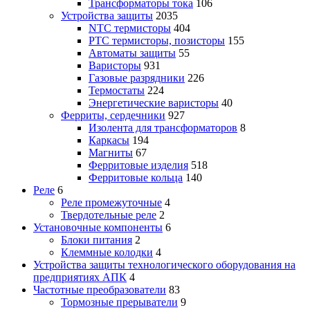
Трансформаторы тока
106
Устройства защиты
2035
NTC термисторы
404
PTC термисторы, позисторы
155
Автоматы защиты
55
Варисторы
931
Газовые разрядники
226
Термостаты
224
Энергетические варисторы
40
Ферриты, сердечники
927
Изолента для трансформаторов
8
Каркасы
194
Магниты
67
Ферритовые изделия
518
Ферритовые кольца
140
Реле
6
Реле промежуточные
4
Твердотельные реле
2
Установочные компоненты
6
Блоки питания
2
Клеммные колодки
4
Устройства защиты технологического оборудования на
предприятиях АПК
4
Частотные преобразователи
83
Тормозные прерыватели
9