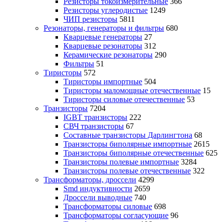
Резисторы токоизмерительные
366
Резисторы углеродистые
1249
ЧИП резисторы
5811
Резонаторы, генераторы и фильтры
680
Кварцевые генераторы
27
Кварцевые резонаторы
312
Керамические резонаторы
290
Фильтры
51
Тиристоры
572
Тиристоры импортные
504
Тиристоры маломощные отечественные
15
Тиристоры силовые отечественные
53
Транзисторы
7204
IGBT транзисторы
222
СВЧ транзисторы
67
Составные транзисторы Дарлингтона
68
Транзисторы биполярные импортные
2615
Транзисторы биполярные отечественные
625
Транзисторы полевые импортные
3284
Транзисторы полевые отечественные
322
Трансформаторы, дроссели
4299
Smd индуктивности
2659
Дроссели выводные
740
Трансформаторы силовые
698
Трансформаторы согласующие
96