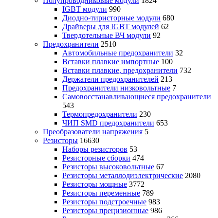
Полупроводниковые модули
1824
IGBT модули
990
Диодно-тиристорные модули
680
Драйверы для IGBT модулей
62
Твердотельные ВЧ модули
92
Предохранители
2510
Автомобильные предохранители
32
Вставки плавкие импортные
100
Вставки плавкие, предохранители
732
Держатели предохранителей
213
Предохранители низковольтные
7
Самовосстанавливающиеся предохранители
543
Термопредохранители
230
ЧИП SMD предохранители
653
Преобразователи напряжения
5
Резисторы
16630
Наборы резисторов
53
Резисторные сборки
474
Резисторы высоковольтные
67
Резисторы металлодиэлектрические
2080
Резисторы мощные
3772
Резисторы переменные
789
Резисторы подстроечные
983
Резисторы прецизионные
986