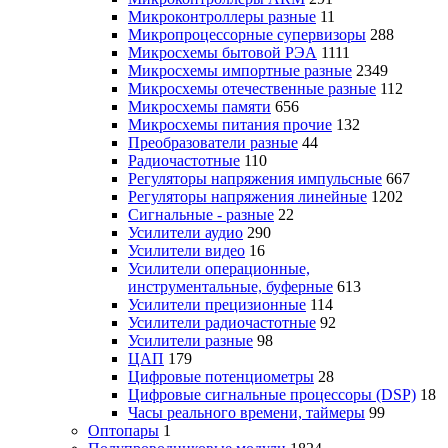
Микроконтроллеры разные
11
Микропроцессорные супервизоры
288
Микросхемы бытовой РЭА
1111
Микросхемы импортные разные
2349
Микросхемы отечественные разные
112
Микросхемы памяти
656
Микросхемы питания прочие
132
Преобразователи разные
44
Радиочастотные
110
Регуляторы напряжения импульсные
667
Регуляторы напряжения линейные
1202
Сигнальные - разные
22
Усилители аудио
290
Усилители видео
16
Усилители операционные,
инструментальные, буферные
613
Усилители прецизионные
114
Усилители радиочастотные
92
Усилители разные
98
ЦАП
179
Цифровые потенциометры
28
Цифровые сигнальные процессоры (DSP)
18
Часы реального времени, таймеры
99
Оптопары
1