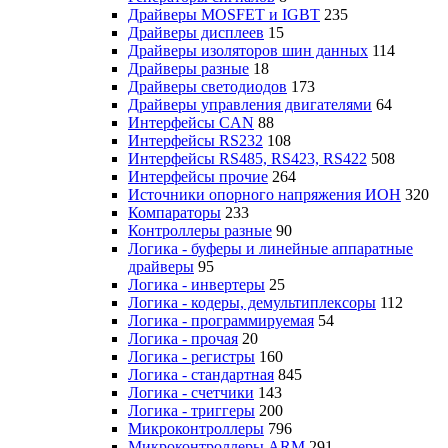
Драйверы MOSFET и IGBT
235
Драйверы дисплеев
15
Драйверы изоляторов шин данных
114
Драйверы разные
18
Драйверы светодиодов
173
Драйверы управления двигателями
64
Интерфейсы CAN
88
Интерфейсы RS232
108
Интерфейсы RS485, RS423, RS422
508
Интерфейсы прочие
264
Источники опорного напряжения ИОН
320
Компараторы
233
Контроллеры разные
90
Логика - буферы и линейные аппаратные
драйверы
95
Логика - инвертеры
25
Логика - кодеры, демультиплексоры
112
Логика - программируемая
54
Логика - прочая
20
Логика - регистры
160
Логика - стандартная
845
Логика - счетчики
143
Логика - триггеры
200
Микроконтроллеры
796
Микроконтроллеры ARM
291