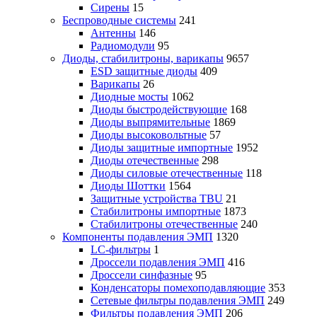
Сирены
15
Беспроводные системы
241
Антенны
146
Радиомодули
95
Диоды, стабилитроны, варикапы
9657
ESD защитные диоды
409
Варикапы
26
Диодные мосты
1062
Диоды быстродействующие
168
Диоды выпрямительные
1869
Диоды высоковольтные
57
Диоды защитные импортные
1952
Диоды отечественные
298
Диоды силовые отечественные
118
Диоды Шоттки
1564
Защитные устройства TBU
21
Стабилитроны импортные
1873
Стабилитроны отечественные
240
Компоненты подавления ЭМП
1320
LC-фильтры
1
Дроссели подавления ЭМП
416
Дроссели синфазные
95
Конденсаторы помехоподавляющие
353
Сетевые фильтры подавления ЭМП
249
Фильтры подавления ЭМП
206