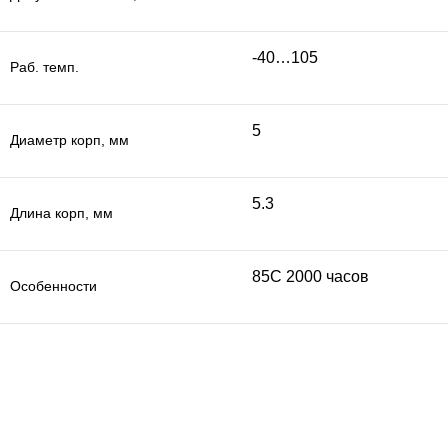
-40…105
Раб. темп.
5
Диаметр корп, мм
5.3
Длина корп, мм
85C 2000 часов
Особенности
+7 (800) 700-39-94
+7 (909) 158-89-61
+7 (495) 788-19-36