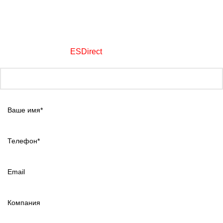
mail@keplus.ru
Обратная связь
ООО «Комплектэлектро Плюс»
1995-2026
автоматизация объектов АПК
Создание сайтов -
ESDirect