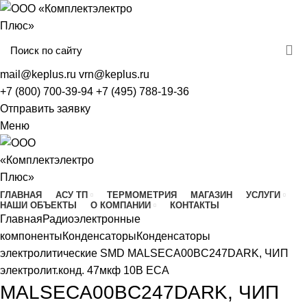
mail@keplus.ru
vrn@keplus.ru
+7 (800) 700-39-94
+7 (495) 788-19-36
Отправить заявку
Меню
ГЛАВНАЯ
АСУ ТП
ТЕРМОМЕТРИЯ
МАГАЗИН
УСЛУГИ
НАШИ ОБЪЕКТЫ
О КОМПАНИИ
КОНТАКТЫ
Главная
Радиоэлектронные
компоненты
Конденсаторы
Конденсаторы
электролитические SMD
MALSECA00BC247DARK, ЧИП
электролит.конд. 47мкф 10В ECA
MALSECA00BC247DARK, ЧИП