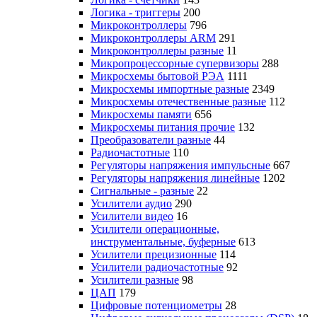
Логика - триггеры
200
Микроконтроллеры
796
Микроконтроллеры ARM
291
Микроконтроллеры разные
11
Микропроцессорные супервизоры
288
Микросхемы бытовой РЭА
1111
Микросхемы импортные разные
2349
Микросхемы отечественные разные
112
Микросхемы памяти
656
Микросхемы питания прочие
132
Преобразователи разные
44
Радиочастотные
110
Регуляторы напряжения импульсные
667
Регуляторы напряжения линейные
1202
Сигнальные - разные
22
Усилители аудио
290
Усилители видео
16
Усилители операционные,
инструментальные, буферные
613
Усилители прецизионные
114
Усилители радиочастотные
92
Усилители разные
98
ЦАП
179
Цифровые потенциометры
28