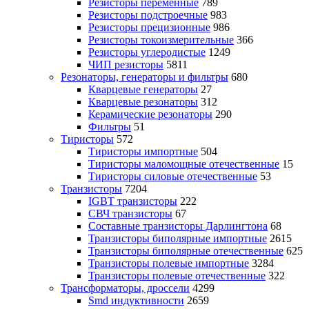
Резисторы переменные
789
Резисторы подстроечные
983
Резисторы прецизионные
986
Резисторы токоизмерительные
366
Резисторы углеродистые
1249
ЧИП резисторы
5811
Резонаторы, генераторы и фильтры
680
Кварцевые генераторы
27
Кварцевые резонаторы
312
Керамические резонаторы
290
Фильтры
51
Тиристоры
572
Тиристоры импортные
504
Тиристоры маломощные отечественные
15
Тиристоры силовые отечественные
53
Транзисторы
7204
IGBT транзисторы
222
СВЧ транзисторы
67
Составные транзисторы Дарлингтона
68
Транзисторы биполярные импортные
2615
Транзисторы биполярные отечественные
625
Транзисторы полевые импортные
3284
Транзисторы полевые отечественные
322
Трансформаторы, дроссели
4299
Smd индуктивности
2659