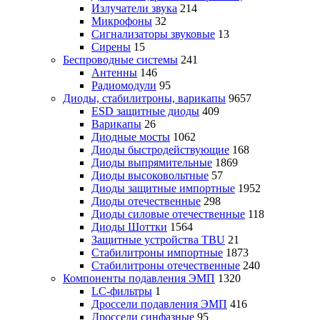
Излучатели звука
214
Микрофоны
32
Сигнализаторы звуковые
13
Сирены
15
Беспроводные системы
241
Антенны
146
Радиомодули
95
Диоды, стабилитроны, варикапы
9657
ESD защитные диоды
409
Варикапы
26
Диодные мосты
1062
Диоды быстродействующие
168
Диоды выпрямительные
1869
Диоды высоковольтные
57
Диоды защитные импортные
1952
Диоды отечественные
298
Диоды силовые отечественные
118
Диоды Шоттки
1564
Защитные устройства TBU
21
Стабилитроны импортные
1873
Стабилитроны отечественные
240
Компоненты подавления ЭМП
1320
LC-фильтры
1
Дроссели подавления ЭМП
416
Дроссели синфазные
95