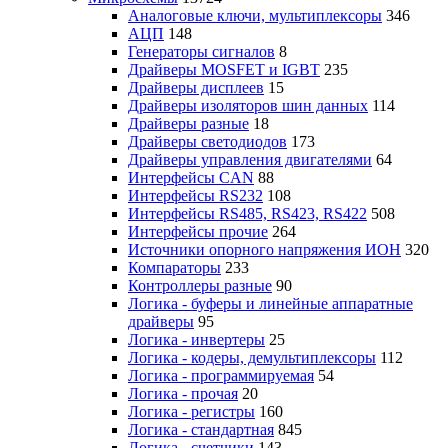
Аналоговые ключи, мультиплексоры
346
АЦП
148
Генераторы сигналов
8
Драйверы MOSFET и IGBT
235
Драйверы дисплеев
15
Драйверы изоляторов шин данных
114
Драйверы разные
18
Драйверы светодиодов
173
Драйверы управления двигателями
64
Интерфейсы CAN
88
Интерфейсы RS232
108
Интерфейсы RS485, RS423, RS422
508
Интерфейсы прочие
264
Источники опорного напряжения ИОН
320
Компараторы
233
Контроллеры разные
90
Логика - буферы и линейные аппаратные
драйверы
95
Логика - инвертеры
25
Логика - кодеры, демультиплексоры
112
Логика - программируемая
54
Логика - прочая
20
Логика - регистры
160
Логика - стандартная
845
Логика - счетчики
143