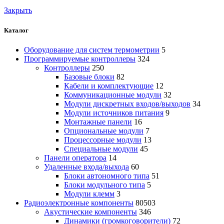
Закрыть
Каталог
Оборудование для систем термометрии
5
Программируемые контроллеры
324
Контроллеры
250
Базовые блоки
82
Кабели и комплектующие
12
Коммуникационные модули
32
Модули дискретных входов/выходов
34
Модули источников питания
9
Монтажные панели
16
Опциональные модули
7
Процессорные модули
13
Специальные модули
45
Панели оператора
14
Удаленные входа/выхода
60
Блоки автономного типа
51
Блоки модульного типа
5
Модули клемм
3
Радиоэлектронные компоненты
80503
Акустические компоненты
346
Динамики (громкоговорители)
72