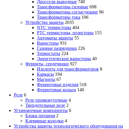
Дроссели выводные
740
Трансформаторы силовые
698
Трансформаторы согласующие
96
Трансформаторы тока
106
Устройства защиты
2035
NTC термисторы
404
PTC термисторы, позисторы
155
Автоматы защиты
55
Варисторы
931
Газовые разрядники
226
Термостаты
224
Энергетические варисторы
40
Ферриты, сердечники
927
Изолента для трансформаторов
8
Каркасы
194
Магниты
67
Ферритовые изделия
518
Ферритовые кольца
140
Реле
6
Реле промежуточные
4
Твердотельные реле
2
Установочные компоненты
6
Блоки питания
2
Клеммные колодки
4
Устройства защиты технологического оборудования на