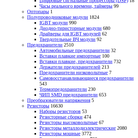
Цифровые сигнальные процессоры (DSP)
18
Часы реального времени, таймеры
99
Оптопары
1
Полупроводниковые модули
1824
IGBT модули
990
Диодно-тиристорные модули
680
Драйверы для IGBT модулей
62
Твердотельные ВЧ модули
92
Предохранители
2510
Автомобильные предохранители
32
Вставки плавкие импортные
100
Вставки плавкие, предохранители
732
Держатели предохранителей
213
Предохранители низковольтные
7
Самовосстанавливающиеся предохранители
543
Термопредохранители
230
ЧИП SMD предохранители
653
Преобразователи напряжения
5
Резисторы
16630
Наборы резисторов
53
Резисторные сборки
474
Резисторы высоковольтные
67
Резисторы металлодиэлектрические
2080
Резисторы мощные
3772