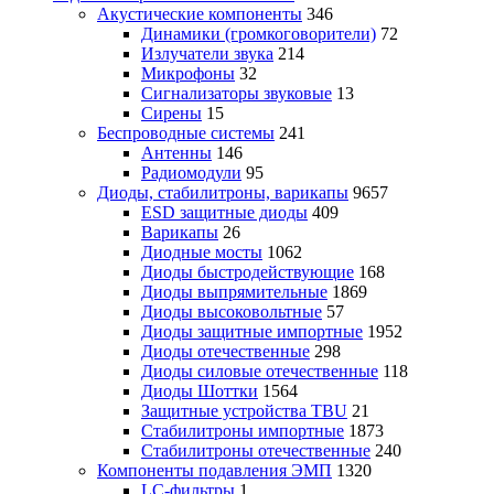
Акустические компоненты
346
Динамики (громкоговорители)
72
Излучатели звука
214
Микрофоны
32
Сигнализаторы звуковые
13
Сирены
15
Беспроводные системы
241
Антенны
146
Радиомодули
95
Диоды, стабилитроны, варикапы
9657
ESD защитные диоды
409
Варикапы
26
Диодные мосты
1062
Диоды быстродействующие
168
Диоды выпрямительные
1869
Диоды высоковольтные
57
Диоды защитные импортные
1952
Диоды отечественные
298
Диоды силовые отечественные
118
Диоды Шоттки
1564
Защитные устройства TBU
21
Стабилитроны импортные
1873
Стабилитроны отечественные
240
Компоненты подавления ЭМП
1320
LC-фильтры
1