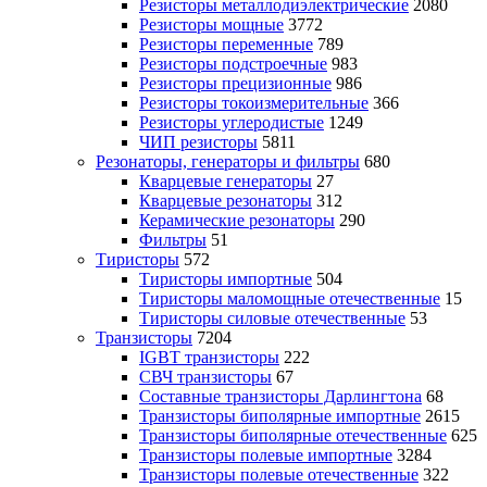
Резисторы металлодиэлектрические
2080
Резисторы мощные
3772
Резисторы переменные
789
Резисторы подстроечные
983
Резисторы прецизионные
986
Резисторы токоизмерительные
366
Резисторы углеродистые
1249
ЧИП резисторы
5811
Резонаторы, генераторы и фильтры
680
Кварцевые генераторы
27
Кварцевые резонаторы
312
Керамические резонаторы
290
Фильтры
51
Тиристоры
572
Тиристоры импортные
504
Тиристоры маломощные отечественные
15
Тиристоры силовые отечественные
53
Транзисторы
7204
IGBT транзисторы
222
СВЧ транзисторы
67
Составные транзисторы Дарлингтона
68
Транзисторы биполярные импортные
2615
Транзисторы биполярные отечественные
625
Транзисторы полевые импортные
3284
Транзисторы полевые отечественные
322