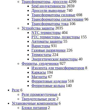
Трансформаторы, дроссели
4299
Smd индуктивности
2659
Дроссели выводные
740
Трансформаторы силовые
698
Трансформаторы согласующие
96
Трансформаторы тока
106
Устройства защиты
2035
NTC термисторы
404
PTC термисторы, позисторы
155
Автоматы защиты
55
Варисторы
931
Газовые разрядники
226
Термостаты
224
Энергетические варисторы
40
Ферриты, сердечники
927
Изолента для трансформаторов
8
Каркасы
194
Магниты
67
Ферритовые изделия
518
Ферритовые кольца
140
Реле
6
Реле промежуточные
4
Твердотельные реле
2
Установочные компоненты
6
Блоки питания
2