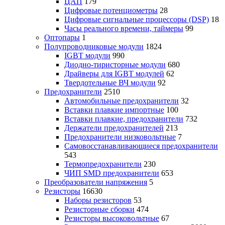
ЦАП
179
Цифровые потенциометры
28
Цифровые сигнальные процессоры (DSP)
18
Часы реального времени, таймеры
99
Оптопары
1
Полупроводниковые модули
1824
IGBT модули
990
Диодно-тиристорные модули
680
Драйверы для IGBT модулей
62
Твердотельные ВЧ модули
92
Предохранители
2510
Автомобильные предохранители
32
Вставки плавкие импортные
100
Вставки плавкие, предохранители
732
Держатели предохранителей
213
Предохранители низковольтные
7
Самовосстанавливающиеся предохранители
543
Термопредохранители
230
ЧИП SMD предохранители
653
Преобразователи напряжения
5
Резисторы
16630
Наборы резисторов
53
Резисторные сборки
474
Резисторы высоковольтные
67