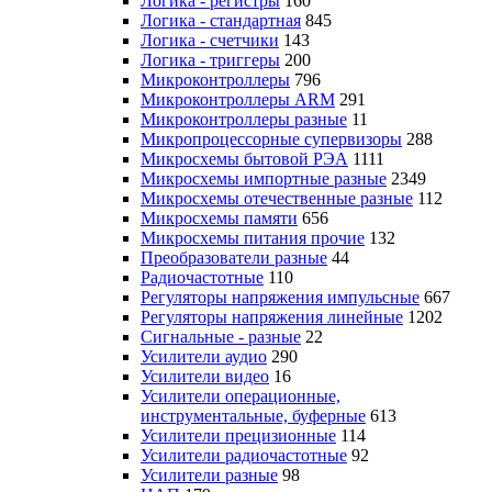
Логика - регистры
160
Логика - стандартная
845
Логика - счетчики
143
Логика - триггеры
200
Микроконтроллеры
796
Микроконтроллеры ARM
291
Микроконтроллеры разные
11
Микропроцессорные супервизоры
288
Микросхемы бытовой РЭА
1111
Микросхемы импортные разные
2349
Микросхемы отечественные разные
112
Микросхемы памяти
656
Микросхемы питания прочие
132
Преобразователи разные
44
Радиочастотные
110
Регуляторы напряжения импульсные
667
Регуляторы напряжения линейные
1202
Сигнальные - разные
22
Усилители аудио
290
Усилители видео
16
Усилители операционные,
инструментальные, буферные
613
Усилители прецизионные
114
Усилители радиочастотные
92
Усилители разные
98