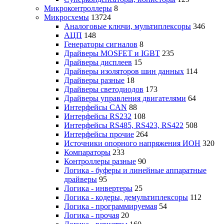
Микроконтроллеры
8
Микросхемы
13724
Аналоговые ключи, мультиплексоры
346
АЦП
148
Генераторы сигналов
8
Драйверы MOSFET и IGBT
235
Драйверы дисплеев
15
Драйверы изоляторов шин данных
114
Драйверы разные
18
Драйверы светодиодов
173
Драйверы управления двигателями
64
Интерфейсы CAN
88
Интерфейсы RS232
108
Интерфейсы RS485, RS423, RS422
508
Интерфейсы прочие
264
Источники опорного напряжения ИОН
320
Компараторы
233
Контроллеры разные
90
Логика - буферы и линейные аппаратные
драйверы
95
Логика - инвертеры
25
Логика - кодеры, демультиплексоры
112
Логика - программируемая
54
Логика - прочая
20