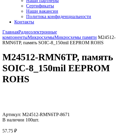
Наши партнёры
Сертификаты
Наши вакансии
Политика конфиденциальности
Контакты
Главная
Радиоэлектронные
компоненты
Микросхемы
Микросхемы памяти
M24512-
RMN6TP, память SOIC-8_150mil EEPROM ROHS
M24512-RMN6TP, память
SOIC-8_150mil EEPROM
ROHS
Увеличить
Артикул:
M24512-RMN6TP-8671
В наличии
100
шт.
57.75
₽