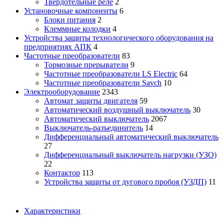
Твердотельные реле
2
Установочные компоненты
6
Блоки питания
2
Клеммные колодки
4
Устройства защиты технологического оборудования на
предприятиях АПК
4
Частотные преобразователи
83
Тормозные прерыватели
9
Частотные преобразователи LS Electric
64
Частотные преобразователи Savch
10
Электрооборудование
2343
Автомат защиты двигателя
59
Автоматический воздушный выключатель
30
Автоматический выключатель
2067
Выключатель-разъединитель
14
Дифференциальный автоматический выключатель
27
Дифференциальный выключатель нагрузки (УЗО)
22
Контактор
113
Устройства защиты от дугового пробоя (УЗДП)
11
Характеристики