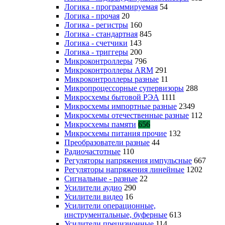
Логика - программируемая
54
Логика - прочая
20
Логика - регистры
160
Логика - стандартная
845
Логика - счетчики
143
Логика - триггеры
200
Микроконтроллеры
796
Микроконтроллеры ARM
291
Микроконтроллеры разные
11
Микропроцессорные супервизоры
288
Микросхемы бытовой РЭА
1111
Микросхемы импортные разные
2349
Микросхемы отечественные разные
112
Микросхемы памяти
656
Микросхемы питания прочие
132
Преобразователи разные
44
Радиочастотные
110
Регуляторы напряжения импульсные
667
Регуляторы напряжения линейные
1202
Сигнальные - разные
22
Усилители аудио
290
Усилители видео
16
Усилители операционные,
инструментальные, буферные
613
Усилители прецизионные
114