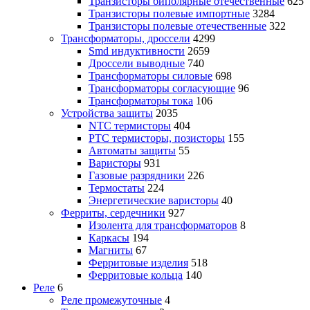
Транзисторы биполярные отечественные
625
Транзисторы полевые импортные
3284
Транзисторы полевые отечественные
322
Трансформаторы, дроссели
4299
Smd индуктивности
2659
Дроссели выводные
740
Трансформаторы силовые
698
Трансформаторы согласующие
96
Трансформаторы тока
106
Устройства защиты
2035
NTC термисторы
404
PTC термисторы, позисторы
155
Автоматы защиты
55
Варисторы
931
Газовые разрядники
226
Термостаты
224
Энергетические варисторы
40
Ферриты, сердечники
927
Изолента для трансформаторов
8
Каркасы
194
Магниты
67
Ферритовые изделия
518
Ферритовые кольца
140
Реле
6
Реле промежуточные
4