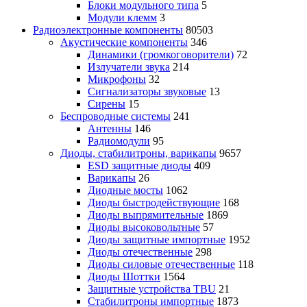
Блоки модульного типа
5
Модули клемм
3
Радиоэлектронные компоненты
80503
Акустические компоненты
346
Динамики (громкоговорители)
72
Излучатели звука
214
Микрофоны
32
Сигнализаторы звуковые
13
Сирены
15
Беспроводные системы
241
Антенны
146
Радиомодули
95
Диоды, стабилитроны, варикапы
9657
ESD защитные диоды
409
Варикапы
26
Диодные мосты
1062
Диоды быстродействующие
168
Диоды выпрямительные
1869
Диоды высоковольтные
57
Диоды защитные импортные
1952
Диоды отечественные
298
Диоды силовые отечественные
118
Диоды Шоттки
1564
Защитные устройства TBU
21
Стабилитроны импортные
1873