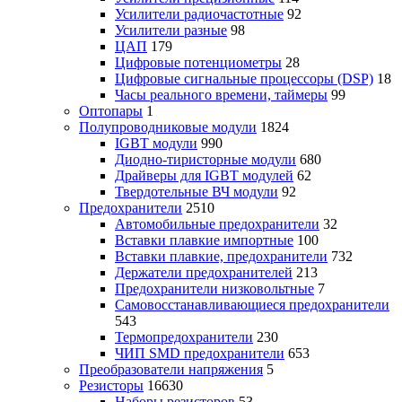
Усилители радиочастотные
92
Усилители разные
98
ЦАП
179
Цифровые потенциометры
28
Цифровые сигнальные процессоры (DSP)
18
Часы реального времени, таймеры
99
Оптопары
1
Полупроводниковые модули
1824
IGBT модули
990
Диодно-тиристорные модули
680
Драйверы для IGBT модулей
62
Твердотельные ВЧ модули
92
Предохранители
2510
Автомобильные предохранители
32
Вставки плавкие импортные
100
Вставки плавкие, предохранители
732
Держатели предохранителей
213
Предохранители низковольтные
7
Самовосстанавливающиеся предохранители
543
Термопредохранители
230
ЧИП SMD предохранители
653
Преобразователи напряжения
5
Резисторы
16630
Наборы резисторов
53