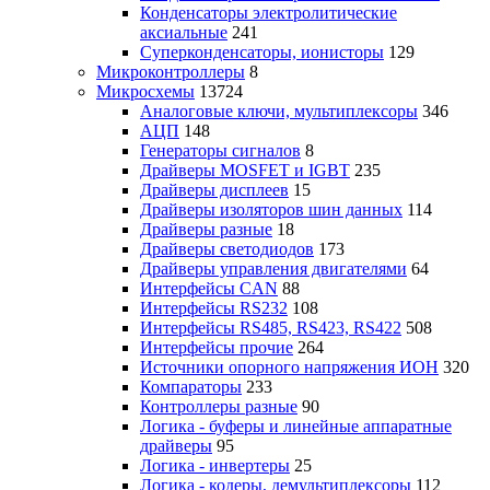
Конденсаторы электролитические
аксиальные
241
Суперконденсаторы, ионисторы
129
Микроконтроллеры
8
Микросхемы
13724
Аналоговые ключи, мультиплексоры
346
АЦП
148
Генераторы сигналов
8
Драйверы MOSFET и IGBT
235
Драйверы дисплеев
15
Драйверы изоляторов шин данных
114
Драйверы разные
18
Драйверы светодиодов
173
Драйверы управления двигателями
64
Интерфейсы CAN
88
Интерфейсы RS232
108
Интерфейсы RS485, RS423, RS422
508
Интерфейсы прочие
264
Источники опорного напряжения ИОН
320
Компараторы
233
Контроллеры разные
90
Логика - буферы и линейные аппаратные
драйверы
95
Логика - инвертеры
25
Логика - кодеры, демультиплексоры
112