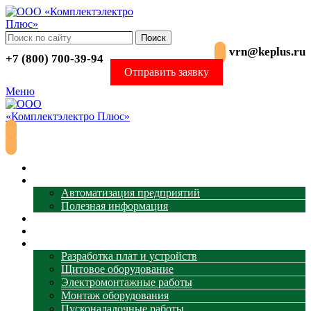
Поиск
vrn@keplus.ru
+7 (800) 700-39-94
Отправить заявку
Меню
Главная
АСУ ТП
Автоматизация предприятий
Полезная информация
Термометрия
Магазин
Услуги
Разработка плат и устройств
Щитовое оборудование
Электромонтажные работы
Монтаж оборудования
Пусконаладочные работы