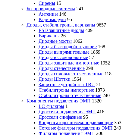
Сирены
15
Беспроводные системы
241
Антенны
146
Радиомодули
95
Диоды, стабилитроны, варикапы
9657
ESD защитные диоды
409
Варикапы
26
Диодные мосты
1062
Диоды быстродействующие
168
Диоды выпрямительные
1869
Диоды высоковольтные
57
Диоды защитные импортные
1952
Диоды отечественные
298
Диоды силовые отечественные
118
Диоды Шоттки
1564
Защитные устройства TBU
21
Стабилитроны импортные
1873
Стабилитроны отечественные
240
Компоненты подавления ЭМП
1320
LC-фильтры
1
Дроссели подавления ЭМП
416
Дроссели синфазные
95
Конденсаторы помехоподавляющие
353
Сетевые фильтры подавления ЭМП
249
Фильтры подавления ЭМП
206