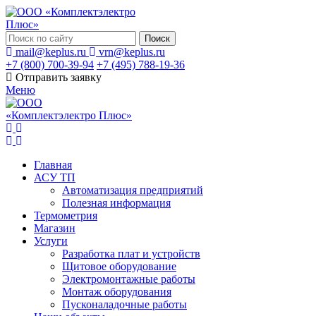
Поиск
mail@keplus.ru
vrn@keplus.ru
+7 (800) 700-39-94
+7 (495) 788-19-36
Отправить заявку
Меню
Главная
АСУ ТП
Автоматизация предприятий
Полезная информация
Термометрия
Магазин
Услуги
Разработка плат и устройств
Щитовое оборудование
Электромонтажные работы
Монтаж оборудования
Пусконаладочные работы