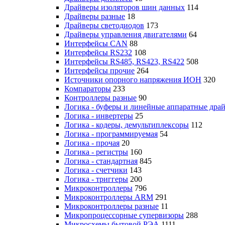
Драйверы изоляторов шин данных
114
Драйверы разные
18
Драйверы светодиодов
173
Драйверы управления двигателями
64
Интерфейсы CAN
88
Интерфейсы RS232
108
Интерфейсы RS485, RS423, RS422
508
Интерфейсы прочие
264
Источники опорного напряжения ИОН
320
Компараторы
233
Контроллеры разные
90
Логика - буферы и линейные аппаратные дра
Логика - инвертеры
25
Логика - кодеры, демультиплексоры
112
Логика - программируемая
54
Логика - прочая
20
Логика - регистры
160
Логика - стандартная
845
Логика - счетчики
143
Логика - триггеры
200
Микроконтроллеры
796
Микроконтроллеры ARM
291
Микроконтроллеры разные
11
Микропроцессорные супервизоры
288
Микросхемы бытовой РЭА
1111