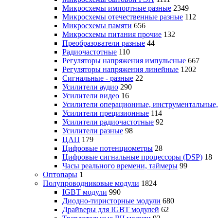
Микросхемы импортные разные
2349
Микросхемы отечественные разные
112
Микросхемы памяти
656
Микросхемы питания прочие
132
Преобразователи разные
44
Радиочастотные
110
Регуляторы напряжения импульсные
667
Регуляторы напряжения линейные
1202
Сигнальные - разные
22
Усилители аудио
290
Усилители видео
16
Усилители операционные, инструментальные
Усилители прецизионные
114
Усилители радиочастотные
92
Усилители разные
98
ЦАП
179
Цифровые потенциометры
28
Цифровые сигнальные процессоры (DSP)
18
Часы реального времени, таймеры
99
Оптопары
1
Полупроводниковые модули
1824
IGBT модули
990
Диодно-тиристорные модули
680
Драйверы для IGBT модулей
62