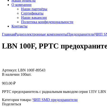
Наши объекты
О компании
Наши партнёры
Сертификаты
Наши вакансии
Политика конфиденциальности
Контакты
Главная
Радиоэлектронные компоненты
Предохранители
ЧИП SM
LBN 100F, PPTC предохранит
Увеличить
Артикул:
LBN 100F-89543
В наличии
100
шт.
903.00
₽
PPTC предохранитель с радиальным выводом cерия 135V LBN
Категория товара:
ЧИП SMD предохранители
Поделиться