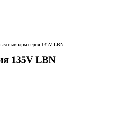
ным выводом cерия 135V LBN
ия 135V LBN