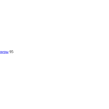
йверы
95