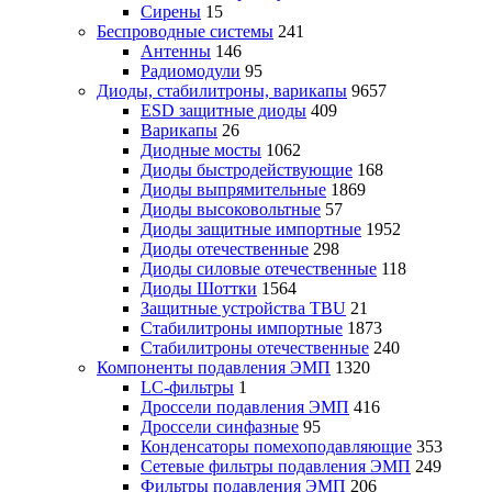
Сирены
15
Беспроводные системы
241
Антенны
146
Радиомодули
95
Диоды, стабилитроны, варикапы
9657
ESD защитные диоды
409
Варикапы
26
Диодные мосты
1062
Диоды быстродействующие
168
Диоды выпрямительные
1869
Диоды высоковольтные
57
Диоды защитные импортные
1952
Диоды отечественные
298
Диоды силовые отечественные
118
Диоды Шоттки
1564
Защитные устройства TBU
21
Стабилитроны импортные
1873
Стабилитроны отечественные
240
Компоненты подавления ЭМП
1320
LC-фильтры
1
Дроссели подавления ЭМП
416
Дроссели синфазные
95
Конденсаторы помехоподавляющие
353
Сетевые фильтры подавления ЭМП
249
Фильтры подавления ЭМП
206