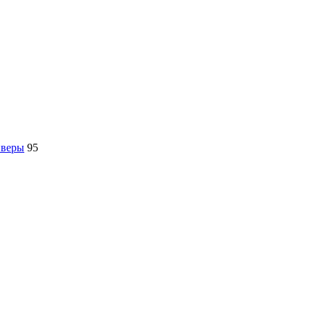
йверы
95