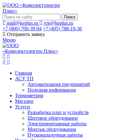
Поиск
mail@keplus.ru
vrn@keplus.ru
+7 (800) 700-39-94
+7 (495) 788-19-36
Отправить заявку
Меню
Главная
АСУ ТП
Автоматизация предприятий
Полезная информация
Термометрия
Магазин
Услуги
Разработка плат и устройств
Щитовое оборудование
Электромонтажные работы
Монтаж оборудования
Пусконаладочные работы