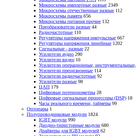
Микросхемы импортные разные
2349
Микросхемы отечественные разные
112
Микросхемы памяти
656
Микросхемы питания прочие
132
Преобразователи разные
44
Радиочастотные
110
Регуляторы напряжения импульсные
667
Регуляторы напряжения линейные
1202
Сигнальные - разные
22
Усилители аудио
290
Усилители видео
16
Усилители операционные, инструментальные
Усилители прецизионные
114
Усилители радиочастотные
92
Усилители разные
98
ЦАП
179
Цифровые потенциометры
28
Цифровые сигнальные процессоры (DSP)
18
Часы реального времени, таймеры
99
Оптопары
1
Полупроводниковые модули
1824
IGBT модули
990
Диодно-тиристорные модули
680
Драйверы для IGBT модулей
62