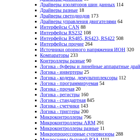
Драйверы изоляторов шин данных
114
Драйверы разные
18
Драйверы светодиодов
173
Драйверы управления двигателями
64
Интерфейсы CAN
88
Интерфейсы RS232
108
Интерфейсы RS485, RS423, RS422
508
Интерфейсы прочие
264
Источники опорного напряжения ИОН
320
Компараторы
233
Контроллеры разные
90
Логика - буферы и линейные аппаратные дра
Логика - инвертеры
25
Логика - кодеры, демультиплексоры
112
Логика - программируемая
54
Логика - прочая
20
Логика - регистры
160
Логика - стандартная
845
Логика - счетчики
143
Логика - триггеры
200
Микроконтроллеры
796
Микроконтроллеры ARM
291
Микроконтроллеры разные
11
Микропроцессорные супервизоры
288
Микросхемы бытовой РЭА
1111