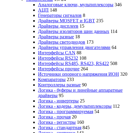
Аналоговые ключи, мультиплексоры
346
АЦП
148
Генераторы сигналов
8
Драйверы MOSFET и IGBT
235
Драйверы дисплеев
15
Драйверы изоляторов шин данных
114
Драйверы разные
18
Драйверы светодиодов
173
Драйверы управления двигателями
64
Интерфейсы CAN
88
Интерфейсы RS232
108
Интерфейсы RS485, RS423, RS422
508
Интерфейсы прочие
264
Источники опорного напряжения ИОН
320
Компараторы
233
Контроллеры разные
90
Логика - буферы и линейные аппаратные
драйверы
95
Логика - инвертеры
25
Логика - кодеры, демультиплексоры
112
Логика - программируемая
54
Логика - прочая
20
Логика - регистры
160
Логика - стандартная
845
Логика - счетчики
143