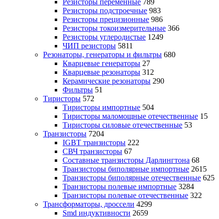
Резисторы переменные
789
Резисторы подстроечные
983
Резисторы прецизионные
986
Резисторы токоизмерительные
366
Резисторы углеродистые
1249
ЧИП резисторы
5811
Резонаторы, генераторы и фильтры
680
Кварцевые генераторы
27
Кварцевые резонаторы
312
Керамические резонаторы
290
Фильтры
51
Тиристоры
572
Тиристоры импортные
504
Тиристоры маломощные отечественные
15
Тиристоры силовые отечественные
53
Транзисторы
7204
IGBT транзисторы
222
СВЧ транзисторы
67
Составные транзисторы Дарлингтона
68
Транзисторы биполярные импортные
2615
Транзисторы биполярные отечественные
625
Транзисторы полевые импортные
3284
Транзисторы полевые отечественные
322
Трансформаторы, дроссели
4299
Smd индуктивности
2659