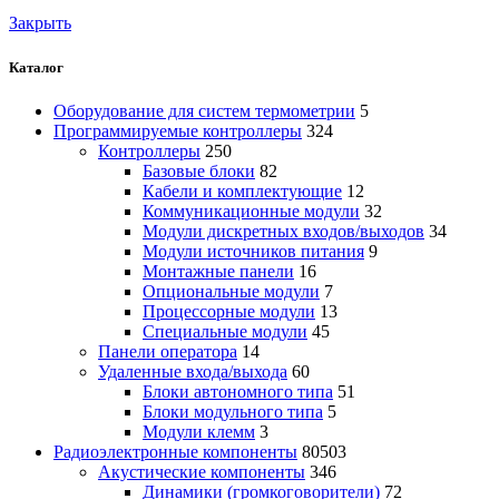
Закрыть
Каталог
Оборудование для систем термометрии
5
Программируемые контроллеры
324
Контроллеры
250
Базовые блоки
82
Кабели и комплектующие
12
Коммуникационные модули
32
Модули дискретных входов/выходов
34
Модули источников питания
9
Монтажные панели
16
Опциональные модули
7
Процессорные модули
13
Специальные модули
45
Панели оператора
14
Удаленные входа/выхода
60
Блоки автономного типа
51
Блоки модульного типа
5
Модули клемм
3
Радиоэлектронные компоненты
80503
Акустические компоненты
346
Динамики (громкоговорители)
72