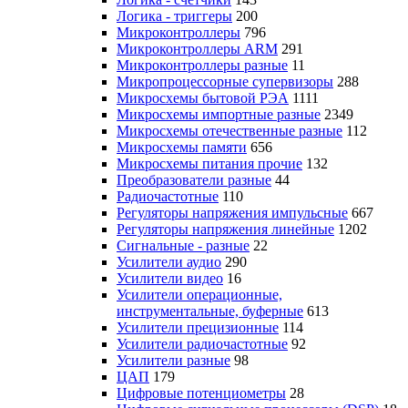
Логика - триггеры
200
Микроконтроллеры
796
Микроконтроллеры ARM
291
Микроконтроллеры разные
11
Микропроцессорные супервизоры
288
Микросхемы бытовой РЭА
1111
Микросхемы импортные разные
2349
Микросхемы отечественные разные
112
Микросхемы памяти
656
Микросхемы питания прочие
132
Преобразователи разные
44
Радиочастотные
110
Регуляторы напряжения импульсные
667
Регуляторы напряжения линейные
1202
Сигнальные - разные
22
Усилители аудио
290
Усилители видео
16
Усилители операционные,
инструментальные, буферные
613
Усилители прецизионные
114
Усилители радиочастотные
92
Усилители разные
98
ЦАП
179
Цифровые потенциометры
28