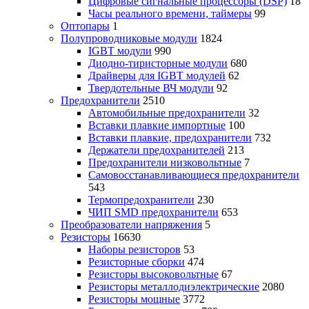
Цифровые сигнальные процессоры (DSP)
18
Часы реального времени, таймеры
99
Оптопары
1
Полупроводниковые модули
1824
IGBT модули
990
Диодно-тиристорные модули
680
Драйверы для IGBT модулей
62
Твердотельные ВЧ модули
92
Предохранители
2510
Автомобильные предохранители
32
Вставки плавкие импортные
100
Вставки плавкие, предохранители
732
Держатели предохранителей
213
Предохранители низковольтные
7
Самовосстанавливающиеся предохранители
543
Термопредохранители
230
ЧИП SMD предохранители
653
Преобразователи напряжения
5
Резисторы
16630
Наборы резисторов
53
Резисторные сборки
474
Резисторы высоковольтные
67
Резисторы металлодиэлектрические
2080
Резисторы мощные
3772