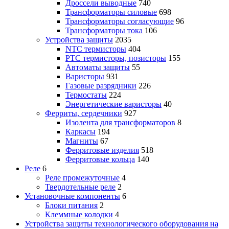
Дроссели выводные
740
Трансформаторы силовые
698
Трансформаторы согласующие
96
Трансформаторы тока
106
Устройства защиты
2035
NTC термисторы
404
PTC термисторы, позисторы
155
Автоматы защиты
55
Варисторы
931
Газовые разрядники
226
Термостаты
224
Энергетические варисторы
40
Ферриты, сердечники
927
Изолента для трансформаторов
8
Каркасы
194
Магниты
67
Ферритовые изделия
518
Ферритовые кольца
140
Реле
6
Реле промежуточные
4
Твердотельные реле
2
Установочные компоненты
6
Блоки питания
2
Клеммные колодки
4
Устройства защиты технологического оборудования на