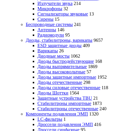
Излучатели звука
214
Микрофоны
32
Сигнализаторы звуковые
13
Сирены
15
Беспроводные системы
241
Антенны
146
Радиомодули
95
Диоды, стабилитроны, варикапы
9657
ESD защитные диоды
409
Варикапы
26
Диодные мосты
1062
Диоды быстродействующие
168
Диоды выпрямительные
1869
Диоды высоковольтные
57
Диоды защитные импортные
1952
Диоды отечественные
298
Диоды силовые отечественные
118
Диоды Шоттки
1564
Защитные устройства TBU
21
Стабилитроны импортные
1873
Стабилитроны отечественные
240
Компоненты подавления ЭМП
1320
LC-фильтры
1
Дроссели подавления ЭМП
416
Дроссели синфазные
95