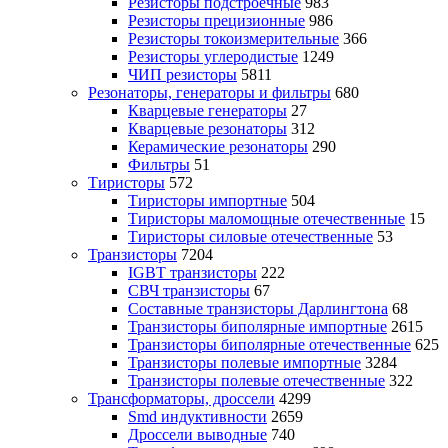
Резисторы подстроечные
983
Резисторы прецизионные
986
Резисторы токоизмерительные
366
Резисторы углеродистые
1249
ЧИП резисторы
5811
Резонаторы, генераторы и фильтры
680
Кварцевые генераторы
27
Кварцевые резонаторы
312
Керамические резонаторы
290
Фильтры
51
Тиристоры
572
Тиристоры импортные
504
Тиристоры маломощные отечественные
15
Тиристоры силовые отечественные
53
Транзисторы
7204
IGBT транзисторы
222
СВЧ транзисторы
67
Составные транзисторы Дарлингтона
68
Транзисторы биполярные импортные
2615
Транзисторы биполярные отечественные
625
Транзисторы полевые импортные
3284
Транзисторы полевые отечественные
322
Трансформаторы, дроссели
4299
Smd индуктивности
2659
Дроссели выводные
740