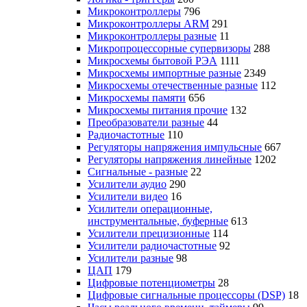
Микроконтроллеры
796
Микроконтроллеры ARM
291
Микроконтроллеры разные
11
Микропроцессорные супервизоры
288
Микросхемы бытовой РЭА
1111
Микросхемы импортные разные
2349
Микросхемы отечественные разные
112
Микросхемы памяти
656
Микросхемы питания прочие
132
Преобразователи разные
44
Радиочастотные
110
Регуляторы напряжения импульсные
667
Регуляторы напряжения линейные
1202
Сигнальные - разные
22
Усилители аудио
290
Усилители видео
16
Усилители операционные,
инструментальные, буферные
613
Усилители прецизионные
114
Усилители радиочастотные
92
Усилители разные
98
ЦАП
179
Цифровые потенциометры
28
Цифровые сигнальные процессоры (DSP)
18