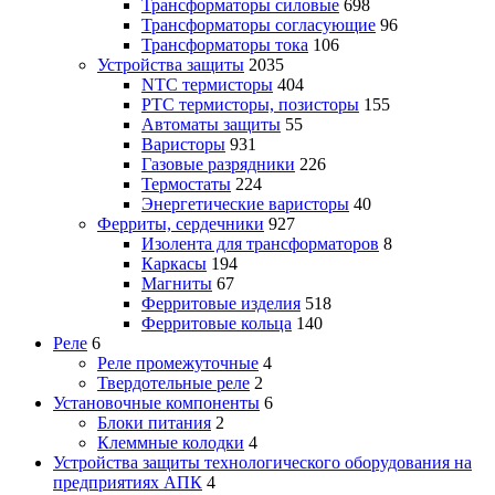
Трансформаторы силовые
698
Трансформаторы согласующие
96
Трансформаторы тока
106
Устройства защиты
2035
NTC термисторы
404
PTC термисторы, позисторы
155
Автоматы защиты
55
Варисторы
931
Газовые разрядники
226
Термостаты
224
Энергетические варисторы
40
Ферриты, сердечники
927
Изолента для трансформаторов
8
Каркасы
194
Магниты
67
Ферритовые изделия
518
Ферритовые кольца
140
Реле
6
Реле промежуточные
4
Твердотельные реле
2
Установочные компоненты
6
Блоки питания
2
Клеммные колодки
4
Устройства защиты технологического оборудования на
предприятиях АПК
4