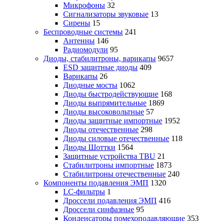
Микрофоны
32
Сигнализаторы звуковые
13
Сирены
15
Беспроводные системы
241
Антенны
146
Радиомодули
95
Диоды, стабилитроны, варикапы
9657
ESD защитные диоды
409
Варикапы
26
Диодные мосты
1062
Диоды быстродействующие
168
Диоды выпрямительные
1869
Диоды высоковольтные
57
Диоды защитные импортные
1952
Диоды отечественные
298
Диоды силовые отечественные
118
Диоды Шоттки
1564
Защитные устройства TBU
21
Стабилитроны импортные
1873
Стабилитроны отечественные
240
Компоненты подавления ЭМП
1320
LC-фильтры
1
Дроссели подавления ЭМП
416
Дроссели синфазные
95
Конденсаторы помехоподавляющие
353