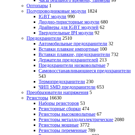
Часы реального времени, таймеры
99
Оптопары
1
Полупроводниковые модули
1824
IGBT модули
990
Диодно-тиристорные модули
680
Драйверы для IGBT модулей
62
Твердотельные ВЧ модули
92
Предохранители
2510
Автомобильные предохранители
32
Вставки плавкие импортные
100
Вставки плавкие, предохранители
732
Держатели предохранителей
213
Предохранители низковольтные
7
Самовосстанавливающиеся предохранители
543
Термопредохранители
230
ЧИП SMD предохранители
653
Преобразователи напряжения
5
Резисторы
16630
Наборы резисторов
53
Резисторные сборки
474
Резисторы высоковольтные
67
Резисторы металлодиэлектрические
2080
Резисторы мощные
3772
Резисторы переменные
789