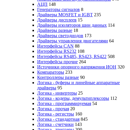
АЦП
148
Генераторы сигналов
8
Драйверы MOSFET и IGBT
235
Драйверы дисплеев
15
Драйверы изоляторов шин данных
114
Драйверы разные
18
Драйверы светодиодов
173
Драйверы управления двигателями
64
Интерфейсы CAN
88
Интерфейсы RS232
108
Интерфейсы RS485, RS423, RS422
508
Интерфейсы прочие
264
Источники опорного напряжения ИОН
320
Компараторы
233
Контроллеры разные
90
Логика - буферы и линейные аппаратные
драйверы
95
Логика - инвертеры
25
Логика - кодеры, демультиплексоры
112
Логика - программируемая
54
Логика - прочая
20
Логика - регистры
160
Логика - стандартная
845
Логика - счетчики
143
Логика - триггеры
200