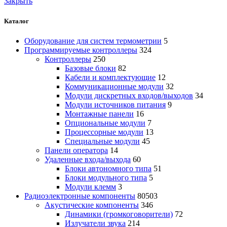
Закрыть
Каталог
Оборудование для систем термометрии
5
Программируемые контроллеры
324
Контроллеры
250
Базовые блоки
82
Кабели и комплектующие
12
Коммуникационные модули
32
Модули дискретных входов/выходов
34
Модули источников питания
9
Монтажные панели
16
Опциональные модули
7
Процессорные модули
13
Специальные модули
45
Панели оператора
14
Удаленные входа/выхода
60
Блоки автономного типа
51
Блоки модульного типа
5
Модули клемм
3
Радиоэлектронные компоненты
80503
Акустические компоненты
346
Динамики (громкоговорители)
72
Излучатели звука
214