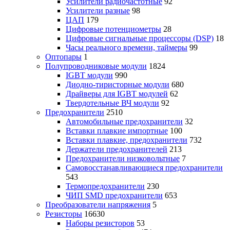
Усилители радиочастотные
92
Усилители разные
98
ЦАП
179
Цифровые потенциометры
28
Цифровые сигнальные процессоры (DSP)
18
Часы реального времени, таймеры
99
Оптопары
1
Полупроводниковые модули
1824
IGBT модули
990
Диодно-тиристорные модули
680
Драйверы для IGBT модулей
62
Твердотельные ВЧ модули
92
Предохранители
2510
Автомобильные предохранители
32
Вставки плавкие импортные
100
Вставки плавкие, предохранители
732
Держатели предохранителей
213
Предохранители низковольтные
7
Самовосстанавливающиеся предохранители
543
Термопредохранители
230
ЧИП SMD предохранители
653
Преобразователи напряжения
5
Резисторы
16630
Наборы резисторов
53