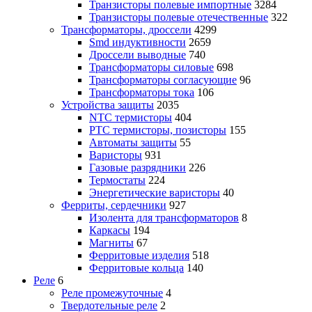
Транзисторы полевые импортные
3284
Транзисторы полевые отечественные
322
Трансформаторы, дроссели
4299
Smd индуктивности
2659
Дроссели выводные
740
Трансформаторы силовые
698
Трансформаторы согласующие
96
Трансформаторы тока
106
Устройства защиты
2035
NTC термисторы
404
PTC термисторы, позисторы
155
Автоматы защиты
55
Варисторы
931
Газовые разрядники
226
Термостаты
224
Энергетические варисторы
40
Ферриты, сердечники
927
Изолента для трансформаторов
8
Каркасы
194
Магниты
67
Ферритовые изделия
518
Ферритовые кольца
140
Реле
6
Реле промежуточные
4
Твердотельные реле
2