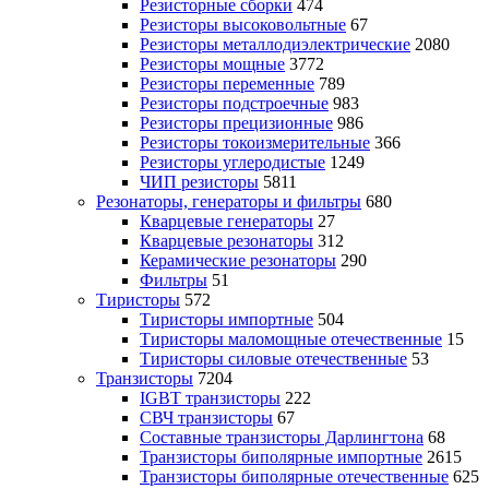
Резисторные сборки
474
Резисторы высоковольтные
67
Резисторы металлодиэлектрические
2080
Резисторы мощные
3772
Резисторы переменные
789
Резисторы подстроечные
983
Резисторы прецизионные
986
Резисторы токоизмерительные
366
Резисторы углеродистые
1249
ЧИП резисторы
5811
Резонаторы, генераторы и фильтры
680
Кварцевые генераторы
27
Кварцевые резонаторы
312
Керамические резонаторы
290
Фильтры
51
Тиристоры
572
Тиристоры импортные
504
Тиристоры маломощные отечественные
15
Тиристоры силовые отечественные
53
Транзисторы
7204
IGBT транзисторы
222
СВЧ транзисторы
67
Составные транзисторы Дарлингтона
68
Транзисторы биполярные импортные
2615
Транзисторы биполярные отечественные
625