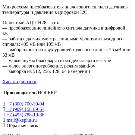
Микросхема преобразователя аналогового сигнала датчиков
температуры и давления в цифровой I2C
16-битный АЦП H28 – это:
— преобразование линейного сигнала датчика в цифровой
I2C
— работа с датчиками с различными уровнями выходного
сигнала: 405 мВ или 105 мВ
— выбор одного из двух уровней нулевого сдвига: 25 мВ или
33 мВ
— малые шумы благодаря сигма-дельта архитектуре
— малое энергопотребление, режим stand-by
— выборка из 512, 256, 128, 64 измерений
Характеристики
Производитель
HOPERF
+7 (800) 700-39-94
+7 (909) 158-89-61
+7 (495) 788-19-36
mail@keplus.ru
Обратная связь