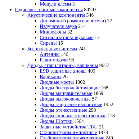
Модули клемм
3
Радиоэлектронные компоненты
80503
Акустические компоненты
346
Динамики (громкоговорители)
72
Излучатели звука
214
Микрофоны
32
Сигнализаторы звуковые
13
Сирены
15
Беспроводные системы
241
Антенны
146
Радиомодули
95
Диоды, стабилитроны, варикапы
9657
ESD защитные диоды
409
Варикапы
26
Диодные мосты
1062
Диоды быстродействующие
168
Диоды выпрямительные
1869
Диоды высоковольтные
57
Диоды защитные импортные
1952
Диоды отечественные
298
Диоды силовые отечественные
118
Диоды Шоттки
1564
Защитные устройства TBU
21
Стабилитроны импортные
1873
Стабилитроны отечественные
240