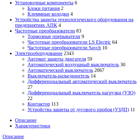
Установочные компоненты
6
Блоки питания
2
Клеммные колодки
4
Устройства защиты технологического оборудования на
предприятиях АПК
4
Частотные преобразователи
83
Тормозные прерыватели
9
Частотные преобразователи LS Electric
64
Частотные преобразователи Savch
10
Электрооборудование
2343
Автомат защиты двигателя
59
Автоматический воздушный выключатель
30
Автоматический выключатель
2067
Выключатель-разъединитель
14
Дифференциальный автоматический выключатель
27
Дифференциальный выключатель нагрузки (УЗО)
22
Контактор
113
Устройства защиты от дугового пробоя (УЗДП)
11
Описание
Характеристики
Описание