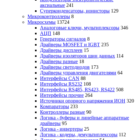
аксиальные
241
Суперконденсаторы, ионисторы
129
Микроконтроллеры
8
Микросхемы
13724
Аналоговые ключи, мультиплексоры
346
АЦП
148
Генераторы сигналов
8
Драйверы MOSFET и IGBT
235
Драйверы дисплеев
15
Драйверы изоляторов шин данных
114
Драйверы разные
18
Драйверы светодиодов
173
Драйверы управления двигателями
64
Интерфейсы CAN
88
Интерфейсы RS232
108
Интерфейсы RS485, RS423, RS422
508
Интерфейсы прочие
264
Источники опорного напряжения ИОН
320
Компараторы
233
Контроллеры разные
90
Логика - буферы и линейные аппаратные
драйверы
95
Логика - инвертеры
25
Логика - кодеры, демультиплексоры
112