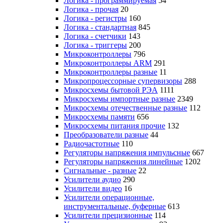
Логика - программируемая
54
Логика - прочая
20
Логика - регистры
160
Логика - стандартная
845
Логика - счетчики
143
Логика - триггеры
200
Микроконтроллеры
796
Микроконтроллеры ARM
291
Микроконтроллеры разные
11
Микропроцессорные супервизоры
288
Микросхемы бытовой РЭА
1111
Микросхемы импортные разные
2349
Микросхемы отечественные разные
112
Микросхемы памяти
656
Микросхемы питания прочие
132
Преобразователи разные
44
Радиочастотные
110
Регуляторы напряжения импульсные
667
Регуляторы напряжения линейные
1202
Сигнальные - разные
22
Усилители аудио
290
Усилители видео
16
Усилители операционные,
инструментальные, буферные
613
Усилители прецизионные
114