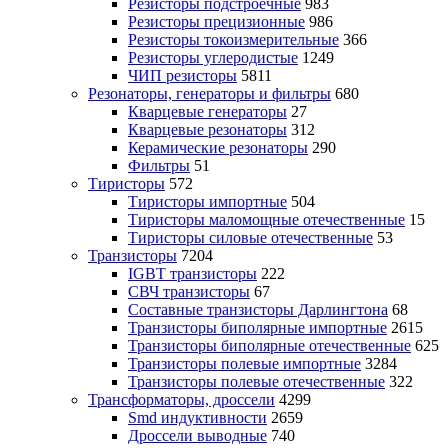
Резисторы подстроечные
983
Резисторы прецизионные
986
Резисторы токоизмерительные
366
Резисторы углеродистые
1249
ЧИП резисторы
5811
Резонаторы, генераторы и фильтры
680
Кварцевые генераторы
27
Кварцевые резонаторы
312
Керамические резонаторы
290
Фильтры
51
Тиристоры
572
Тиристоры импортные
504
Тиристоры маломощные отечественные
15
Тиристоры силовые отечественные
53
Транзисторы
7204
IGBT транзисторы
222
СВЧ транзисторы
67
Составные транзисторы Дарлингтона
68
Транзисторы биполярные импортные
2615
Транзисторы биполярные отечественные
625
Транзисторы полевые импортные
3284
Транзисторы полевые отечественные
322
Трансформаторы, дроссели
4299
Smd индуктивности
2659
Дроссели выводные
740