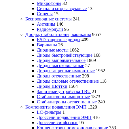
Микрофоны
32
Сигнализаторы звуковые
13
Сирены
15
Беспроводные системы
241
Антенны
146
Радиомодули
95
Диоды, стабилитроны, варикапы
9657
ESD защитные диоды
409
Варикапы
26
Диодные мосты
1062
Диоды быстродействующие
168
Диоды выпрямительные
1869
Диоды высоковольтные
57
Диоды защитные импортные
1952
Диоды отечественные
298
Диоды силовые отечественные
118
Диоды Шоттки
1564
Защитные устройства TBU
21
Стабилитроны импортные
1873
Стабилитроны отечественные
240
Компоненты подавления ЭМП
1320
LC-фильтры
1
Дроссели подавления ЭМП
416
Дроссели синфазные
95
Конденсаторы помехоподавляющие
353