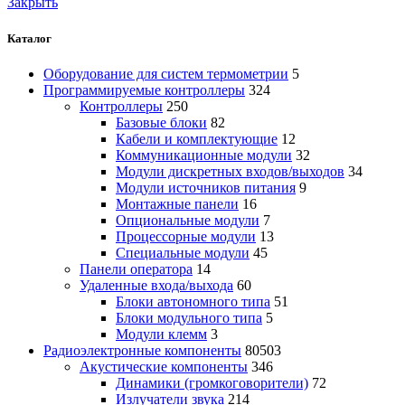
Закрыть
Каталог
Оборудование для систем термометрии
5
Программируемые контроллеры
324
Контроллеры
250
Базовые блоки
82
Кабели и комплектующие
12
Коммуникационные модули
32
Модули дискретных входов/выходов
34
Модули источников питания
9
Монтажные панели
16
Опциональные модули
7
Процессорные модули
13
Специальные модули
45
Панели оператора
14
Удаленные входа/выхода
60
Блоки автономного типа
51
Блоки модульного типа
5
Модули клемм
3
Радиоэлектронные компоненты
80503
Акустические компоненты
346
Динамики (громкоговорители)
72
Излучатели звука
214