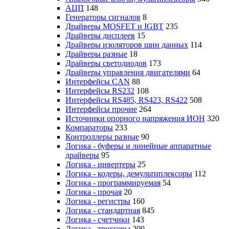
АЦП
148
Генераторы сигналов
8
Драйверы MOSFET и IGBT
235
Драйверы дисплеев
15
Драйверы изоляторов шин данных
114
Драйверы разные
18
Драйверы светодиодов
173
Драйверы управления двигателями
64
Интерфейсы CAN
88
Интерфейсы RS232
108
Интерфейсы RS485, RS423, RS422
508
Интерфейсы прочие
264
Источники опорного напряжения ИОН
320
Компараторы
233
Контроллеры разные
90
Логика - буферы и линейные аппаратные
драйверы
95
Логика - инвертеры
25
Логика - кодеры, демультиплексоры
112
Логика - программируемая
54
Логика - прочая
20
Логика - регистры
160
Логика - стандартная
845
Логика - счетчики
143
Логика - триггеры
200