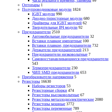
Часы реального времени, таймеры
99
Оптопары
1
Полупроводниковые модули
1824
IGBT модули
990
Диодно-тиристорные модули
680
Драйверы для IGBT модулей
62
Твердотельные ВЧ модули
92
Предохранители
2510
Автомобильные предохранители
32
Вставки плавкие импортные
100
Вставки плавкие, предохранители
732
Держатели предохранителей
213
Предохранители низковольтные
7
Самовосстанавливающиеся предохранители
543
Термопредохранители
230
ЧИП SMD предохранители
653
Преобразователи напряжения
5
Резисторы
16630
Наборы резисторов
53
Резисторные сборки
474
Резисторы высоковольтные
67
Резисторы металлодиэлектрические
2080
Резисторы мощные
3772
Резисторы переменные
789