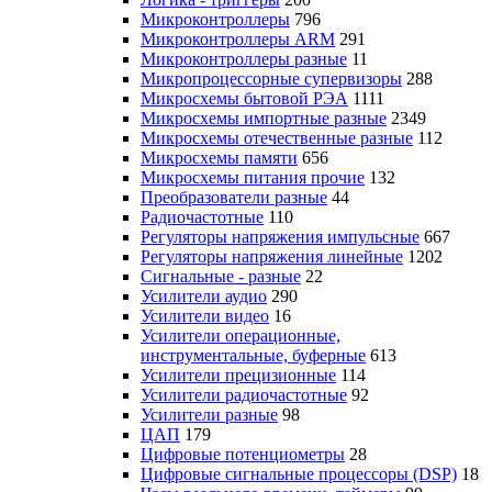
Микроконтроллеры
796
Микроконтроллеры ARM
291
Микроконтроллеры разные
11
Микропроцессорные супервизоры
288
Микросхемы бытовой РЭА
1111
Микросхемы импортные разные
2349
Микросхемы отечественные разные
112
Микросхемы памяти
656
Микросхемы питания прочие
132
Преобразователи разные
44
Радиочастотные
110
Регуляторы напряжения импульсные
667
Регуляторы напряжения линейные
1202
Сигнальные - разные
22
Усилители аудио
290
Усилители видео
16
Усилители операционные,
инструментальные, буферные
613
Усилители прецизионные
114
Усилители радиочастотные
92
Усилители разные
98
ЦАП
179
Цифровые потенциометры
28
Цифровые сигнальные процессоры (DSP)
18