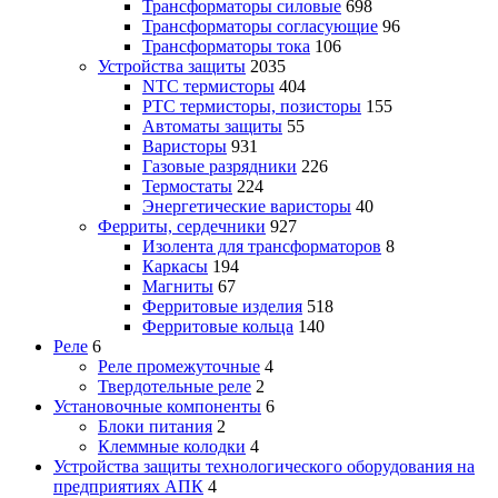
Трансформаторы силовые
698
Трансформаторы согласующие
96
Трансформаторы тока
106
Устройства защиты
2035
NTC термисторы
404
PTC термисторы, позисторы
155
Автоматы защиты
55
Варисторы
931
Газовые разрядники
226
Термостаты
224
Энергетические варисторы
40
Ферриты, сердечники
927
Изолента для трансформаторов
8
Каркасы
194
Магниты
67
Ферритовые изделия
518
Ферритовые кольца
140
Реле
6
Реле промежуточные
4
Твердотельные реле
2
Установочные компоненты
6
Блоки питания
2
Клеммные колодки
4
Устройства защиты технологического оборудования на
предприятиях АПК
4