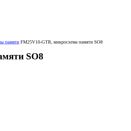
ы памяти
FM25V10-GTR, микросхема памяти SO8
амяти SO8