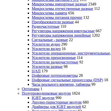
Микросхемы импортные разные
2349
Микросхемы отечественные разные
112
Микросхемы памяти
656
Микросхемы питания прочие
132
Преобразователи разные
44
Радиочастотные
110
Регуляторы напряжения импульсные
667
Регуляторы напряжения линейные
1202
Сигнальные - разные
22
Усилители аудио
290
Усилители видео
16
Усилители операционные, инструментальные
Усилители прецизионные
114
Усилители радиочастотные
92
Усилители разные
98
ЦАП
179
Цифровые потенциометры
28
Цифровые сигнальные процессоры (DSP)
18
Часы реального времени, таймеры
99
Оптопары
1
Полупроводниковые модули
1824
IGBT модули
990
Диодно-тиристорные модули
680
Драйверы для IGBT модулей
62