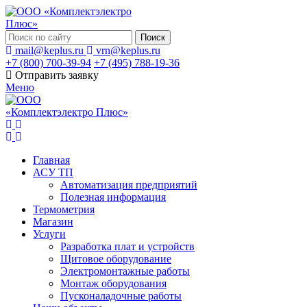
Поиск
mail@keplus.ru
vrn@keplus.ru
+7 (800) 700-39-94
+7 (495) 788-19-36
Отправить заявку
Меню
Главная
АСУ ТП
Автоматизация предприятий
Полезная информация
Термометрия
Магазин
Услуги
Разработка плат и устройств
Щитовое оборудование
Электромонтажные работы
Монтаж оборудования
Пусконаладочные работы