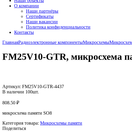
Наши объекты
О компании
Наши партнёры
Сертификаты
Наши вакансии
Политика конфиденциальности
Контакты
Главная
Радиоэлектронные компоненты
Микросхемы
Микросхем
FM25V10-GTR, микросхема п
Увеличить
Артикул:
FM25V10-GTR-4437
В наличии
100
шт.
808.50
₽
микросхема памяти SO8
Категория товара:
Микросхемы памяти
Поделиться