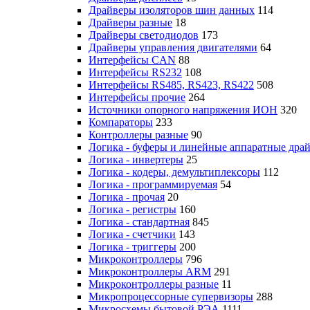
Драйверы изоляторов шин данных
114
Драйверы разные
18
Драйверы светодиодов
173
Драйверы управления двигателями
64
Интерфейсы CAN
88
Интерфейсы RS232
108
Интерфейсы RS485, RS423, RS422
508
Интерфейсы прочие
264
Источники опорного напряжения ИОН
320
Компараторы
233
Контроллеры разные
90
Логика - буферы и линейные аппаратные дра
Логика - инвертеры
25
Логика - кодеры, демультиплексоры
112
Логика - программируемая
54
Логика - прочая
20
Логика - регистры
160
Логика - стандартная
845
Логика - счетчики
143
Логика - триггеры
200
Микроконтроллеры
796
Микроконтроллеры ARM
291
Микроконтроллеры разные
11
Микропроцессорные супервизоры
288
Микросхемы бытовой РЭА
1111