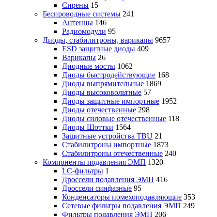
Сирены
15
Беспроводные системы
241
Антенны
146
Радиомодули
95
Диоды, стабилитроны, варикапы
9657
ESD защитные диоды
409
Варикапы
26
Диодные мосты
1062
Диоды быстродействующие
168
Диоды выпрямительные
1869
Диоды высоковольтные
57
Диоды защитные импортные
1952
Диоды отечественные
298
Диоды силовые отечественные
118
Диоды Шоттки
1564
Защитные устройства TBU
21
Стабилитроны импортные
1873
Стабилитроны отечественные
240
Компоненты подавления ЭМП
1320
LC-фильтры
1
Дроссели подавления ЭМП
416
Дроссели синфазные
95
Конденсаторы помехоподавляющие
353
Сетевые фильтры подавления ЭМП
249
Фильтры подавления ЭМП
206