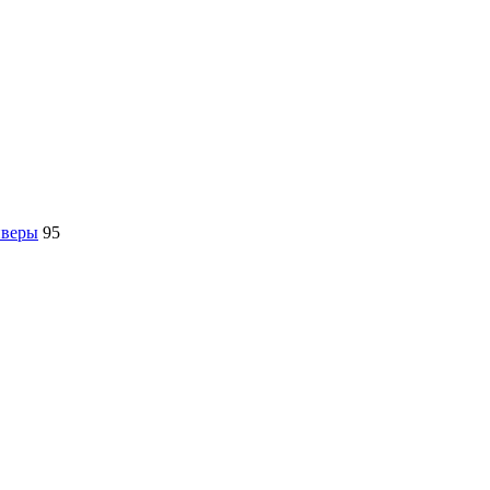
йверы
95