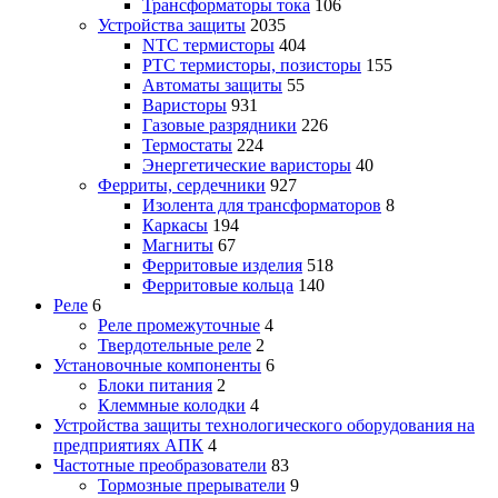
Трансформаторы тока
106
Устройства защиты
2035
NTC термисторы
404
PTC термисторы, позисторы
155
Автоматы защиты
55
Варисторы
931
Газовые разрядники
226
Термостаты
224
Энергетические варисторы
40
Ферриты, сердечники
927
Изолента для трансформаторов
8
Каркасы
194
Магниты
67
Ферритовые изделия
518
Ферритовые кольца
140
Реле
6
Реле промежуточные
4
Твердотельные реле
2
Установочные компоненты
6
Блоки питания
2
Клеммные колодки
4
Устройства защиты технологического оборудования на
предприятиях АПК
4
Частотные преобразователи
83
Тормозные прерыватели
9