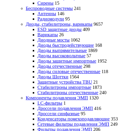
Сирены
15
Беспроводные системы
241
Антенны
146
Радиомодули
95
Диоды, стабилитроны, варикапы
9657
ESD защитные диоды
409
Варикапы
26
Диодные мосты
1062
Диоды быстродействующие
168
Диоды выпрямительные
1869
Диоды высоковольтные
57
Диоды защитные импортные
1952
Диоды отечественные
298
Диоды силовые отечественные
118
Диоды Шоттки
1564
Защитные устройства TBU
21
Стабилитроны импортные
1873
Стабилитроны отечественные
240
Компоненты подавления ЭМП
1320
LC-фильтры
1
Дроссели подавления ЭМП
416
Дроссели синфазные
95
Конденсаторы помехоподавляющие
353
Сетевые фильтры подавления ЭМП
249
Фильтры подавления ЭМП
206