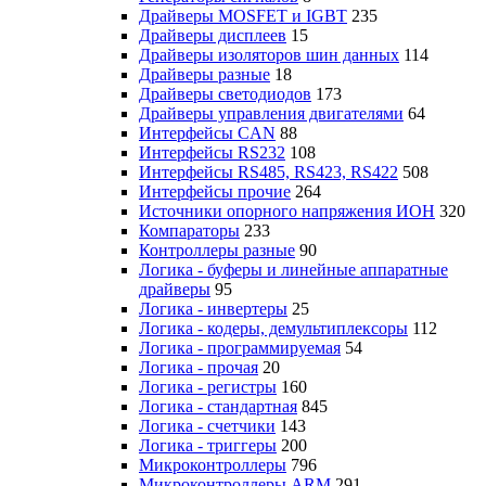
Драйверы MOSFET и IGBT
235
Драйверы дисплеев
15
Драйверы изоляторов шин данных
114
Драйверы разные
18
Драйверы светодиодов
173
Драйверы управления двигателями
64
Интерфейсы CAN
88
Интерфейсы RS232
108
Интерфейсы RS485, RS423, RS422
508
Интерфейсы прочие
264
Источники опорного напряжения ИОН
320
Компараторы
233
Контроллеры разные
90
Логика - буферы и линейные аппаратные
драйверы
95
Логика - инвертеры
25
Логика - кодеры, демультиплексоры
112
Логика - программируемая
54
Логика - прочая
20
Логика - регистры
160
Логика - стандартная
845
Логика - счетчики
143
Логика - триггеры
200
Микроконтроллеры
796
Микроконтроллеры ARM
291