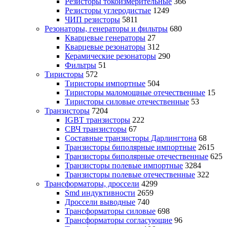
Резисторы токоизмерительные
366
Резисторы углеродистые
1249
ЧИП резисторы
5811
Резонаторы, генераторы и фильтры
680
Кварцевые генераторы
27
Кварцевые резонаторы
312
Керамические резонаторы
290
Фильтры
51
Тиристоры
572
Тиристоры импортные
504
Тиристоры маломощные отечественные
15
Тиристоры силовые отечественные
53
Транзисторы
7204
IGBT транзисторы
222
СВЧ транзисторы
67
Составные транзисторы Дарлингтона
68
Транзисторы биполярные импортные
2615
Транзисторы биполярные отечественные
625
Транзисторы полевые импортные
3284
Транзисторы полевые отечественные
322
Трансформаторы, дроссели
4299
Smd индуктивности
2659
Дроссели выводные
740
Трансформаторы силовые
698
Трансформаторы согласующие
96