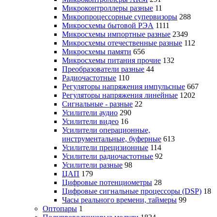
Микроконтроллеры разные
11
Микропроцессорные супервизоры
288
Микросхемы бытовой РЭА
1111
Микросхемы импортные разные
2349
Микросхемы отечественные разные
112
Микросхемы памяти
656
Микросхемы питания прочие
132
Преобразователи разные
44
Радиочастотные
110
Регуляторы напряжения импульсные
667
Регуляторы напряжения линейные
1202
Сигнальные - разные
22
Усилители аудио
290
Усилители видео
16
Усилители операционные,
инструментальные, буферные
613
Усилители прецизионные
114
Усилители радиочастотные
92
Усилители разные
98
ЦАП
179
Цифровые потенциометры
28
Цифровые сигнальные процессоры (DSP)
18
Часы реального времени, таймеры
99
Оптопары
1