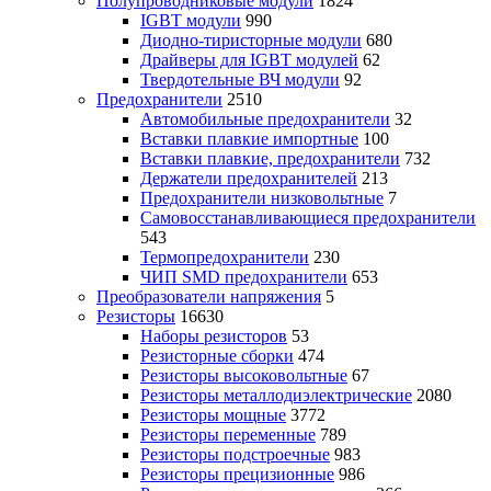
Полупроводниковые модули
1824
IGBT модули
990
Диодно-тиристорные модули
680
Драйверы для IGBT модулей
62
Твердотельные ВЧ модули
92
Предохранители
2510
Автомобильные предохранители
32
Вставки плавкие импортные
100
Вставки плавкие, предохранители
732
Держатели предохранителей
213
Предохранители низковольтные
7
Самовосстанавливающиеся предохранители
543
Термопредохранители
230
ЧИП SMD предохранители
653
Преобразователи напряжения
5
Резисторы
16630
Наборы резисторов
53
Резисторные сборки
474
Резисторы высоковольтные
67
Резисторы металлодиэлектрические
2080
Резисторы мощные
3772
Резисторы переменные
789
Резисторы подстроечные
983
Резисторы прецизионные
986