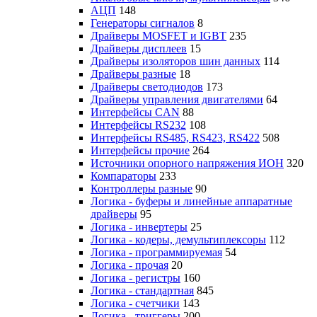
АЦП
148
Генераторы сигналов
8
Драйверы MOSFET и IGBT
235
Драйверы дисплеев
15
Драйверы изоляторов шин данных
114
Драйверы разные
18
Драйверы светодиодов
173
Драйверы управления двигателями
64
Интерфейсы CAN
88
Интерфейсы RS232
108
Интерфейсы RS485, RS423, RS422
508
Интерфейсы прочие
264
Источники опорного напряжения ИОН
320
Компараторы
233
Контроллеры разные
90
Логика - буферы и линейные аппаратные
драйверы
95
Логика - инвертеры
25
Логика - кодеры, демультиплексоры
112
Логика - программируемая
54
Логика - прочая
20
Логика - регистры
160
Логика - стандартная
845
Логика - счетчики
143
Логика - триггеры
200