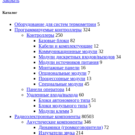
Закрыть
Каталог
Оборудование для систем термометрии
5
Программируемые контроллеры
324
Контроллеры
250
Базовые блоки
82
Кабели и комплектующие
12
Коммуникационные модули
32
Модули дискретных входов/выходов
34
Модули источников питания
9
Монтажные панели
16
Опциональные модули
7
Процессорные модули
13
Специальные модули
45
Панели оператора
14
Удаленные входа/выхода
60
Блоки автономного типа
51
Блоки модульного типа
5
Модули клемм
3
Радиоэлектронные компоненты
80503
Акустические компоненты
346
Динамики (громкоговорители)
72
Излучатели звука
214