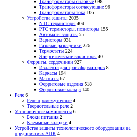
Трансформаторы силовые
698
Трансформаторы согласующие
96
Трансформаторы тока
106
Устройства защиты
2035
NTC термисторы
404
PTC термисторы, позисторы
155
Автоматы защиты
55
Варисторы
931
Газовые разрядники
226
Термостаты
224
Энергетические варисторы
40
Ферриты, сердечники
927
Изолента для трансформаторов
8
Каркасы
194
Магниты
67
Ферритовые изделия
518
Ферритовые кольца
140
Реле
6
Реле промежуточные
4
Твердотельные реле
2
Установочные компоненты
6
Блоки питания
2
Клеммные колодки
4
Устройства защиты технологического оборудования на
предприятиях АПК
4