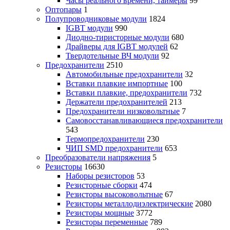
Часы реального времени, таймеры
99
Оптопары
1
Полупроводниковые модули
1824
IGBT модули
990
Диодно-тиристорные модули
680
Драйверы для IGBT модулей
62
Твердотельные ВЧ модули
92
Предохранители
2510
Автомобильные предохранители
32
Вставки плавкие импортные
100
Вставки плавкие, предохранители
732
Держатели предохранителей
213
Предохранители низковольтные
7
Самовосстанавливающиеся предохранители
543
Термопредохранители
230
ЧИП SMD предохранители
653
Преобразователи напряжения
5
Резисторы
16630
Наборы резисторов
53
Резисторные сборки
474
Резисторы высоковольтные
67
Резисторы металлодиэлектрические
2080
Резисторы мощные
3772
Резисторы переменные
789