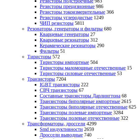
Резисторы подстроечные
983
Резисторы прецизионные
986
Резисторы токоизмерительные
366
Резисторы углеродистые
1249
ЧИП резисторы
5811
Резонаторы, генераторы и фильтры
680
Кварцевые генераторы
27
Кварцевые резонаторы
312
Керамические резонаторы
290
Фильтры
51
Тиристоры
572
Тиристоры импортные
504
Тиристоры маломощные отечественные
15
Тиристоры силовые отечественные
53
Транзисторы
7204
IGBT транзисторы
222
СВЧ транзисторы
67
Составные транзисторы Дарлингтона
68
Транзисторы биполярные импортные
2615
Транзисторы биполярные отечественные
625
Транзисторы полевые импортные
3284
Транзисторы полевые отечественные
322
Трансформаторы, дроссели
4299
Smd индуктивности
2659
Дроссели выводные
740