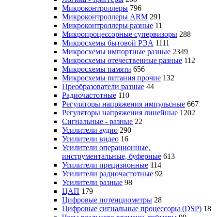
Микроконтроллеры
796
Микроконтроллеры ARM
291
Микроконтроллеры разные
11
Микропроцессорные супервизоры
288
Микросхемы бытовой РЭА
1111
Микросхемы импортные разные
2349
Микросхемы отечественные разные
112
Микросхемы памяти
656
Микросхемы питания прочие
132
Преобразователи разные
44
Радиочастотные
110
Регуляторы напряжения импульсные
667
Регуляторы напряжения линейные
1202
Сигнальные - разные
22
Усилители аудио
290
Усилители видео
16
Усилители операционные,
инструментальные, буферные
613
Усилители прецизионные
114
Усилители радиочастотные
92
Усилители разные
98
ЦАП
179
Цифровые потенциометры
28
Цифровые сигнальные процессоры (DSP)
18