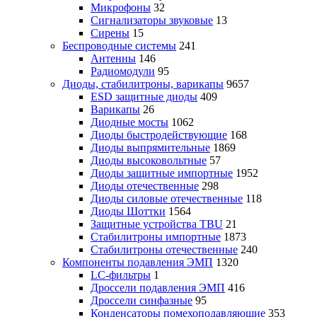
Микрофоны
32
Сигнализаторы звуковые
13
Сирены
15
Беспроводные системы
241
Антенны
146
Радиомодули
95
Диоды, стабилитроны, варикапы
9657
ESD защитные диоды
409
Варикапы
26
Диодные мосты
1062
Диоды быстродействующие
168
Диоды выпрямительные
1869
Диоды высоковольтные
57
Диоды защитные импортные
1952
Диоды отечественные
298
Диоды силовые отечественные
118
Диоды Шоттки
1564
Защитные устройства TBU
21
Стабилитроны импортные
1873
Стабилитроны отечественные
240
Компоненты подавления ЭМП
1320
LC-фильтры
1
Дроссели подавления ЭМП
416
Дроссели синфазные
95
Конденсаторы помехоподавляющие
353