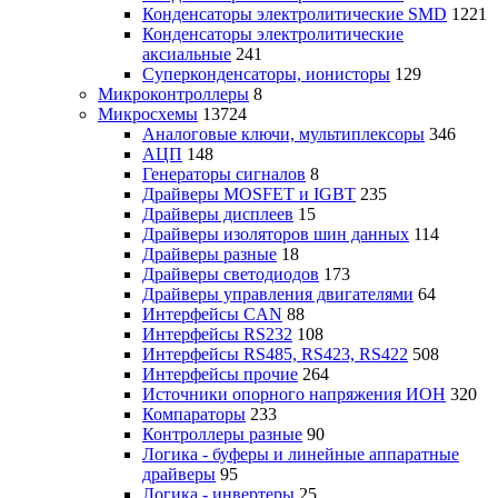
Конденсаторы электролитические SMD
1221
Конденсаторы электролитические
аксиальные
241
Суперконденсаторы, ионисторы
129
Микроконтроллеры
8
Микросхемы
13724
Аналоговые ключи, мультиплексоры
346
АЦП
148
Генераторы сигналов
8
Драйверы MOSFET и IGBT
235
Драйверы дисплеев
15
Драйверы изоляторов шин данных
114
Драйверы разные
18
Драйверы светодиодов
173
Драйверы управления двигателями
64
Интерфейсы CAN
88
Интерфейсы RS232
108
Интерфейсы RS485, RS423, RS422
508
Интерфейсы прочие
264
Источники опорного напряжения ИОН
320
Компараторы
233
Контроллеры разные
90
Логика - буферы и линейные аппаратные
драйверы
95
Логика - инвертеры
25