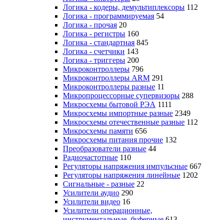
Логика - кодеры, демультиплексоры
112
Логика - программируемая
54
Логика - прочая
20
Логика - регистры
160
Логика - стандартная
845
Логика - счетчики
143
Логика - триггеры
200
Микроконтроллеры
796
Микроконтроллеры ARM
291
Микроконтроллеры разные
11
Микропроцессорные супервизоры
288
Микросхемы бытовой РЭА
1111
Микросхемы импортные разные
2349
Микросхемы отечественные разные
112
Микросхемы памяти
656
Микросхемы питания прочие
132
Преобразователи разные
44
Радиочастотные
110
Регуляторы напряжения импульсные
667
Регуляторы напряжения линейные
1202
Сигнальные - разные
22
Усилители аудио
290
Усилители видео
16
Усилители операционные,
инструментальные, буферные
613