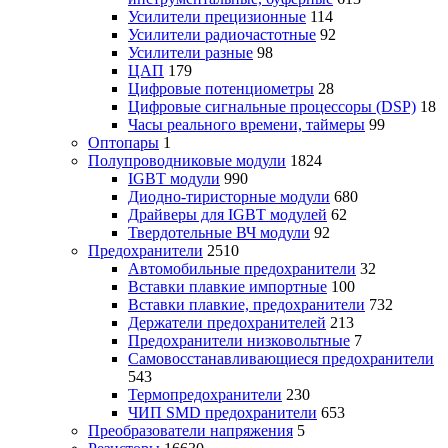
Усилители прецизионные
114
Усилители радиочастотные
92
Усилители разные
98
ЦАП
179
Цифровые потенциометры
28
Цифровые сигнальные процессоры (DSP)
18
Часы реального времени, таймеры
99
Оптопары
1
Полупроводниковые модули
1824
IGBT модули
990
Диодно-тиристорные модули
680
Драйверы для IGBT модулей
62
Твердотельные ВЧ модули
92
Предохранители
2510
Автомобильные предохранители
32
Вставки плавкие импортные
100
Вставки плавкие, предохранители
732
Держатели предохранителей
213
Предохранители низковольтные
7
Самовосстанавливающиеся предохранители
543
Термопредохранители
230
ЧИП SMD предохранители
653
Преобразователи напряжения
5