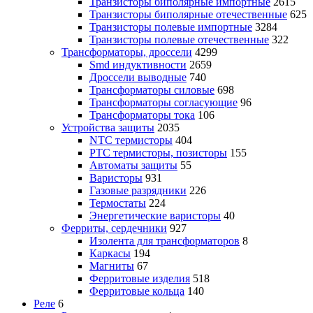
Транзисторы биполярные импортные
2615
Транзисторы биполярные отечественные
625
Транзисторы полевые импортные
3284
Транзисторы полевые отечественные
322
Трансформаторы, дроссели
4299
Smd индуктивности
2659
Дроссели выводные
740
Трансформаторы силовые
698
Трансформаторы согласующие
96
Трансформаторы тока
106
Устройства защиты
2035
NTC термисторы
404
PTC термисторы, позисторы
155
Автоматы защиты
55
Варисторы
931
Газовые разрядники
226
Термостаты
224
Энергетические варисторы
40
Ферриты, сердечники
927
Изолента для трансформаторов
8
Каркасы
194
Магниты
67
Ферритовые изделия
518
Ферритовые кольца
140
Реле
6