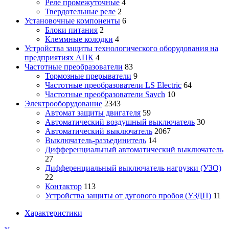
Реле промежуточные
4
Твердотельные реле
2
Установочные компоненты
6
Блоки питания
2
Клеммные колодки
4
Устройства защиты технологического оборудования на
предприятиях АПК
4
Частотные преобразователи
83
Тормозные прерыватели
9
Частотные преобразователи LS Electric
64
Частотные преобразователи Savch
10
Электрооборудование
2343
Автомат защиты двигателя
59
Автоматический воздушный выключатель
30
Автоматический выключатель
2067
Выключатель-разъединитель
14
Дифференциальный автоматический выключатель
27
Дифференциальный выключатель нагрузки (УЗО)
22
Контактор
113
Устройства защиты от дугового пробоя (УЗДП)
11
Характеристики