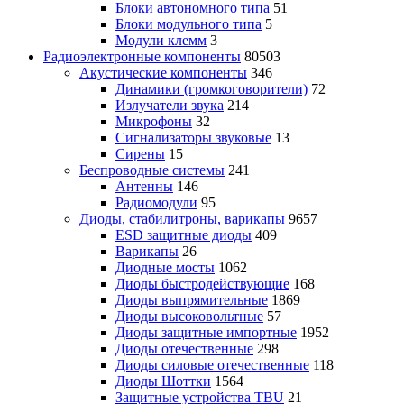
Блоки автономного типа
51
Блоки модульного типа
5
Модули клемм
3
Радиоэлектронные компоненты
80503
Акустические компоненты
346
Динамики (громкоговорители)
72
Излучатели звука
214
Микрофоны
32
Сигнализаторы звуковые
13
Сирены
15
Беспроводные системы
241
Антенны
146
Радиомодули
95
Диоды, стабилитроны, варикапы
9657
ESD защитные диоды
409
Варикапы
26
Диодные мосты
1062
Диоды быстродействующие
168
Диоды выпрямительные
1869
Диоды высоковольтные
57
Диоды защитные импортные
1952
Диоды отечественные
298
Диоды силовые отечественные
118
Диоды Шоттки
1564
Защитные устройства TBU
21