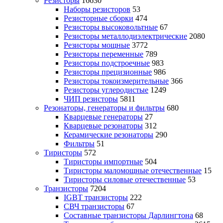
Резисторы
16630
Наборы резисторов
53
Резисторные сборки
474
Резисторы высоковольтные
67
Резисторы металлодиэлектрические
2080
Резисторы мощные
3772
Резисторы переменные
789
Резисторы подстроечные
983
Резисторы прецизионные
986
Резисторы токоизмерительные
366
Резисторы углеродистые
1249
ЧИП резисторы
5811
Резонаторы, генераторы и фильтры
680
Кварцевые генераторы
27
Кварцевые резонаторы
312
Керамические резонаторы
290
Фильтры
51
Тиристоры
572
Тиристоры импортные
504
Тиристоры маломощные отечественные
15
Тиристоры силовые отечественные
53
Транзисторы
7204
IGBT транзисторы
222
СВЧ транзисторы
67
Составные транзисторы Дарлингтона
68