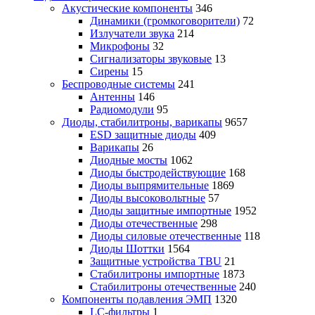
Акустические компоненты
346
Динамики (громкоговорители)
72
Излучатели звука
214
Микрофоны
32
Сигнализаторы звуковые
13
Сирены
15
Беспроводные системы
241
Антенны
146
Радиомодули
95
Диоды, стабилитроны, варикапы
9657
ESD защитные диоды
409
Варикапы
26
Диодные мосты
1062
Диоды быстродействующие
168
Диоды выпрямительные
1869
Диоды высоковольтные
57
Диоды защитные импортные
1952
Диоды отечественные
298
Диоды силовые отечественные
118
Диоды Шоттки
1564
Защитные устройства TBU
21
Стабилитроны импортные
1873
Стабилитроны отечественные
240
Компоненты подавления ЭМП
1320
LC-фильтры
1