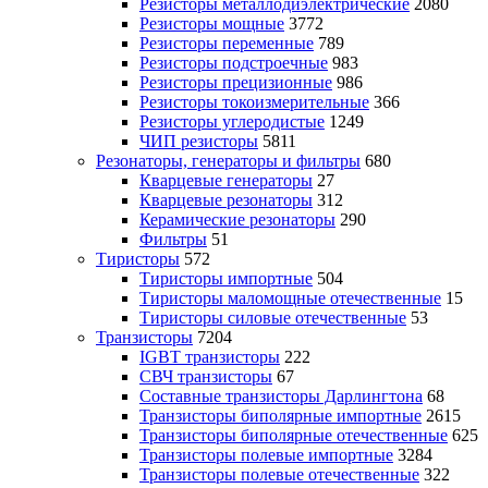
Резисторы металлодиэлектрические
2080
Резисторы мощные
3772
Резисторы переменные
789
Резисторы подстроечные
983
Резисторы прецизионные
986
Резисторы токоизмерительные
366
Резисторы углеродистые
1249
ЧИП резисторы
5811
Резонаторы, генераторы и фильтры
680
Кварцевые генераторы
27
Кварцевые резонаторы
312
Керамические резонаторы
290
Фильтры
51
Тиристоры
572
Тиристоры импортные
504
Тиристоры маломощные отечественные
15
Тиристоры силовые отечественные
53
Транзисторы
7204
IGBT транзисторы
222
СВЧ транзисторы
67
Составные транзисторы Дарлингтона
68
Транзисторы биполярные импортные
2615
Транзисторы биполярные отечественные
625
Транзисторы полевые импортные
3284
Транзисторы полевые отечественные
322