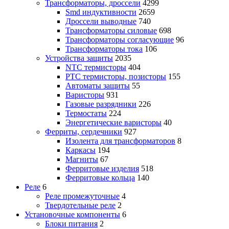
Трансформаторы, дроссели
4299
Smd индуктивности
2659
Дроссели выводные
740
Трансформаторы силовые
698
Трансформаторы согласующие
96
Трансформаторы тока
106
Устройства защиты
2035
NTC термисторы
404
PTC термисторы, позисторы
155
Автоматы защиты
55
Варисторы
931
Газовые разрядники
226
Термостаты
224
Энергетические варисторы
40
Ферриты, сердечники
927
Изолента для трансформаторов
8
Каркасы
194
Магниты
67
Ферритовые изделия
518
Ферритовые кольца
140
Реле
6
Реле промежуточные
4
Твердотельные реле
2
Установочные компоненты
6
Блоки питания
2