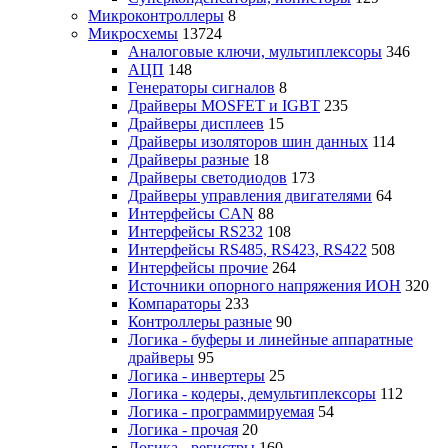
Микроконтроллеры
8
Микросхемы
13724
Аналоговые ключи, мультиплексоры
346
АЦП
148
Генераторы сигналов
8
Драйверы MOSFET и IGBT
235
Драйверы дисплеев
15
Драйверы изоляторов шин данных
114
Драйверы разные
18
Драйверы светодиодов
173
Драйверы управления двигателями
64
Интерфейсы CAN
88
Интерфейсы RS232
108
Интерфейсы RS485, RS423, RS422
508
Интерфейсы прочие
264
Источники опорного напряжения ИОН
320
Компараторы
233
Контроллеры разные
90
Логика - буферы и линейные аппаратные
драйверы
95
Логика - инвертеры
25
Логика - кодеры, демультиплексоры
112
Логика - программируемая
54
Логика - прочая
20
Логика - регистры
160