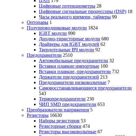
ЦАП
179
Цифровые потенциометры
28
Цифровые сигнальные процессоры (DSP)
18
Часы реального времени, таймеры
99
Оптопары
1
Полупроводниковые модули
1824
IGBT модули
990
Диодно-тиристорные модули
680
Драйверы для IGBT модулей
62
Твердотельные ВЧ модули
92
Предохранители
2510
Автомобильные предохранители
32
Вставки плавкие импортные
100
Вставки плавкие, предохранители
732
Держатели предохранителей
213
Предохранители низковольтные
7
Самовосстанавливающиеся предохранители
543
Термопредохранители
230
ЧИП SMD предохранители
653
Преобразователи напряжения
5
Резисторы
16630
Наборы резисторов
53
Резисторные сборки
474
Резисторы высоковольтные
67