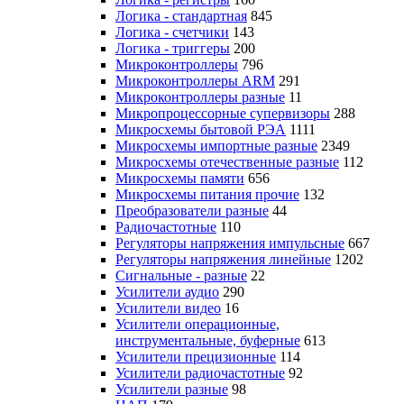
Логика - стандартная
845
Логика - счетчики
143
Логика - триггеры
200
Микроконтроллеры
796
Микроконтроллеры ARM
291
Микроконтроллеры разные
11
Микропроцессорные супервизоры
288
Микросхемы бытовой РЭА
1111
Микросхемы импортные разные
2349
Микросхемы отечественные разные
112
Микросхемы памяти
656
Микросхемы питания прочие
132
Преобразователи разные
44
Радиочастотные
110
Регуляторы напряжения импульсные
667
Регуляторы напряжения линейные
1202
Сигнальные - разные
22
Усилители аудио
290
Усилители видео
16
Усилители операционные,
инструментальные, буферные
613
Усилители прецизионные
114
Усилители радиочастотные
92
Усилители разные
98